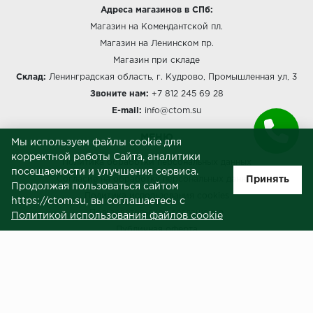
Адреса магазинов в СПб:
Магазин на Комендантской пл.
Магазин на Ленинском пр.
Магазин при складе
Склад:
Ленинградская область, г. Кудрово, Промышленная ул, 3
Звоните нам:
+7 812 245 69 28
E-mail:
info@ctom.su
МЕНЮ
Мы используем файлы cookie для
корректной работы Сайта, аналитики
Политика обработки персональных данных
посещаемости и улучшения сервиса.
Принять
Согласие на обработку персональных данных
Продолжая пользоваться сайтом
Политика использования cookies
https://ctom.su, вы соглашаетесь с
Пользовательское соглашение
Политикой использования файлов cookie
Публичная оферта
Сведения о продавце (реквизиты)
ЗАКАЗЧИКАМ
Услуги