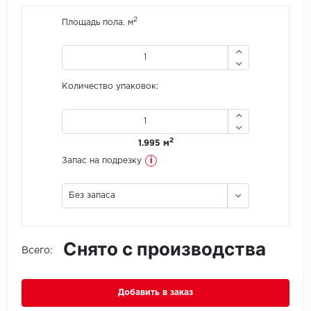
2
Площадь пола, м
Icon Floor
IVC Group
Количество упаковок:
Jinan PDM
Juteks
2
1.995 м
KDF
i
Запас на подрезку
Krono Xonic
Без запаса
LG Decotile
Снято с производства
LimeStone
Всего:
Lucky Floor
Добавить в заказ
Made in Belgium