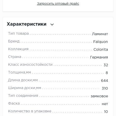
Запросить оптовый прайс
Millenium
Moduleo
Характеристики
Тип товара
Ламинат
Natisston
Бренд
Falquon
Next Step
Коллекция
Colorita
Страна
Германия
No brand
Класс износостойкости
32
Novafloor
Толщина,мм
8
Длина доски,мм
644
Pergo
Ширина доски,мм
310
Primavera
Тип соединения
замковое
Фаска
нет
Quality Flooring
Количество в упаковке
10