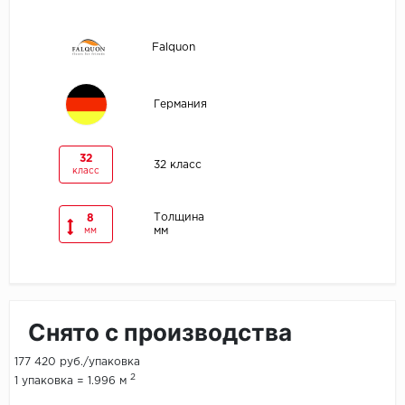
Egger
Falquon
Ensten
Германия
Fargo
Fast Floor
32
32 класс
класс
FineFlex
Толщина
8
мм
мм
FineFloor
Floor Click
Forbo
Снято с производства
Forbo Allura Click
177 420 руб./упаковка
2
1 упаковка = 1.996 м
HC luxury flooring