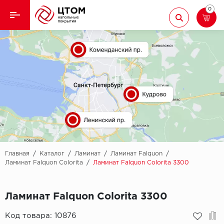
0
Назад
Назад
Кварцвиниловая плитка
Aberhof
Ламинат
Adelar
Ковролин
Alfa
Линолеум
AllureFloor
Паркет
Alpine floor
Главная
/
Каталог
/
Ламинат
/
Ламинат Falquon
/
Ламинат Falquon Colorita
/
Ламинат Falquon Colorita 3300
Паркетная доска
Aquamax
Ламинат Falquon Colorita 3300
Плинтус
Arbiton
Код товара:
10876
Подложка
Berry Alloc