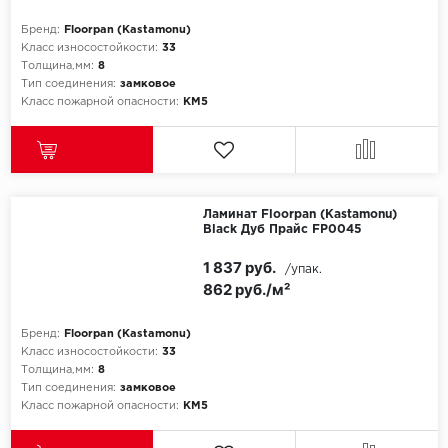
ROYCE
Бренд:
Floorpan (Kastamonu)
Smartprofile
Класс износостойкости:
33
Толщина,мм:
8
Тип соединения:
замковое
SPC
Класс пожарной опасности:
КМ5
SPC Alta Step
SPC Betta
Ламинат Floorpan (Kastamonu)
SPC DEW
Black Дуб Прайс FP0045
1 837 руб.
SPC Flooring
/упак.
862 руб./м²
SPC Ideal Flooring
Бренд:
Floorpan (Kastamonu)
Класс износостойкости:
33
SPC Kronostep
Толщина,мм:
8
Тип соединения:
замковое
SPC Promo
Класс пожарной опасности:
КМ5