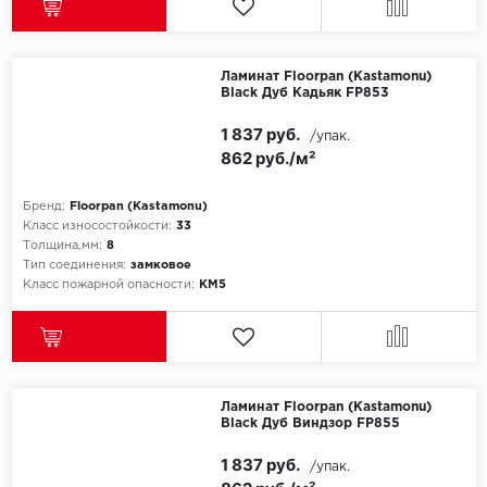
SPC Stronghold
TANTO
Ламинат Floorpan (Kastamonu)
Black Дуб Кадьяк FP853
Tarkett
1 837 руб.
/упак.
Tulesna
862 руб./м²
Veon
Бренд:
Floorpan (Kastamonu)
Класс износостойкости:
33
Vinil click
Толщина,мм:
8
Тип соединения:
замковое
Класс пожарной опасности:
КМ5
Vinilam
Wonderful Vinyl Fl
Ламинат Floorpan (Kastamonu)
Black Дуб Виндзор FP855
1 837 руб.
/упак.