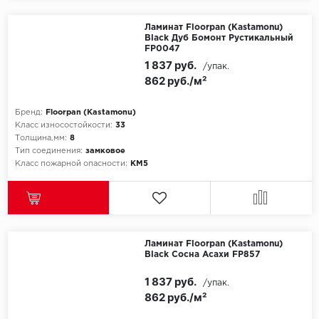
Egger
Ламинат Floorpan (Kastamonu)
Black Дуб Бомонт Рустикальный
FP0047
Ensten
1 837 руб.
/упак.
862 руб./м²
Fargo
Бренд:
Floorpan (Kastamonu)
Fast Floor
Класс износостойкости:
33
Толщина,мм:
8
Тип соединения:
замковое
FineFlex
Класс пожарной опасности:
КМ5
FineFloor
Floor Click
Ламинат Floorpan (Kastamonu)
Forbo
Black Сосна Асахи FP857
1 837 руб.
/упак.
Forbo Allura Click
862 руб./м²
HC luxury flooring