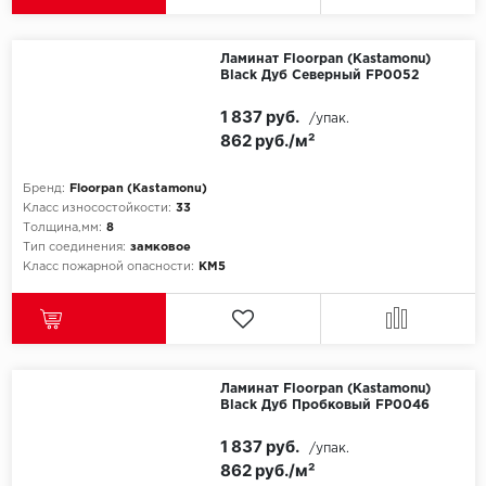
Millenium
Ламинат Floorpan (Kastamonu)
Black Дуб Северный FP0052
Moduleo
1 837 руб.
/упак.
862 руб./м²
Natisston
Бренд:
Floorpan (Kastamonu)
Next Step
Класс износостойкости:
33
Толщина,мм:
8
No brand
Тип соединения:
замковое
Класс пожарной опасности:
КМ5
Novafloor
Pergo
Primavera
Ламинат Floorpan (Kastamonu)
Black Дуб Пробковый FP0046
Quality Flooring
1 837 руб.
/упак.
862 руб./м²