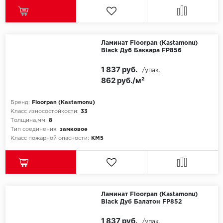
Ламинат Floorpan (Kastamonu)
Black Дуб Баккара FP856
1 837 руб.
/упак.
862 руб./м²
Бренд:
Floorpan (Kastamonu)
Класс износостойкости:
33
Толщина,мм:
8
Тип соединения:
замковое
Класс пожарной опасности:
КМ5
Ламинат Floorpan (Kastamonu)
Black Дуб Балатон FP852
1 837 руб.
/упак.