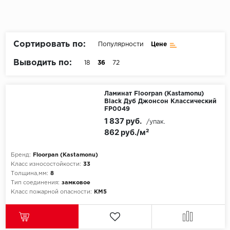
Пробковое покрытие
Bohofloor
Bonkeel
Сортировать по:
Популярности
Цене
Выводить по:
18
36
72
Classen
CorkArt Vinyl Con
Ламинат Floorpan (Kastamonu)
Black Дуб Джонсон Классический
FP0049
CronaFloor
1 837 руб.
/упак.
862 руб./м²
Damy Floor
Бренд:
Floorpan (Kastamonu)
Decoria
Класс износостойкости:
33
Толщина,мм:
8
Dolce Flooring SP
Тип соединения:
замковое
Класс пожарной опасности:
КМ5
ECO Parquet Alste
EcoClick