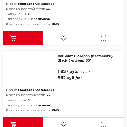
Бренд:
Floorpan (Kastamonu)
Класс износостойкости:
33
Icon Floor
Толщина,мм:
8
Тип соединения:
замковое
IVC Group
Класс пожарной опасности:
КМ5
Jinan PDM
Juteks
Ламинат Floorpan (Kastamonu)
Black Зигфрид 851
KDF
1 837 руб.
/упак.
Krono Xonic
862 руб./м²
LG Decotile
Бренд:
Floorpan (Kastamonu)
Класс износостойкости:
33
Толщина,мм:
8
LimeStone
Тип соединения:
замковое
Класс пожарной опасности:
КМ5
Lucky Floor
Made in Belgium