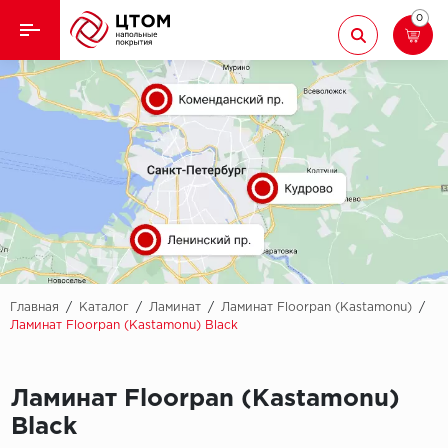
0
Назад
Назад
Кварцвиниловая плитка
Aberhof
Ламинат
Adelar
Ковролин
Alfa
Линолеум
AllureFloor
Паркет
Alpine floor
Главная
/
Каталог
/
Ламинат
/
Ламинат Floorpan (Kastamonu)
/
Ламинат Floorpan (Kastamonu) Black
Паркетная доска
Aquamax
Плинтус
Ламинат Floorpan (Kastamonu)
Arbiton
Black
Подложка
Berry Alloc