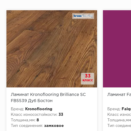
Монтаж последней пластины первого ряда:
Начало второго (и последующих) ряда:
Место доставки
33
Правила
класс
Монтаж последнего ряда:
Ламинат Kronoflooring Brilliance SC
Ламинат Fa
FB5539 Дуб Бостон
Бренд:
Kronoflooring
Бренд:
Falq
Класс износостойкости:
33
Класс износ
Толщина,мм:
8
Толщина,мм
Условия доставки
Тип соединения:
замковое
Тип соедине