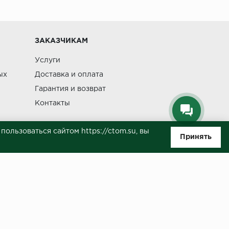
Изменение
ЗАКАЗЧИКАМ
Услуги
ых
Доставка и оплата
Гарантия и возврат
Контакты
ользоваться сайтом https://ctom.su, вы
Принять
ляемой положениями Статьи 437(п.2) ГК РФ. Несмотря на то, что были