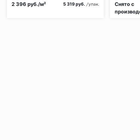
Класс пожарной опасности:
КМ5
Класс пожа
2 396 руб./м²
Снято с
5 319 руб.
/упак.
производ
Установка под дверными коробками:
Заключительные работы по установке: