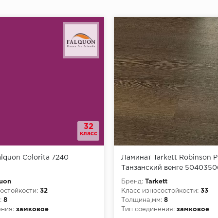
32
класс
lquon Colorita 7240
Ламинат Tarkett Robinson 
Танзанский венге 5040350
uon
Бренд:
Tarkett
остойкости:
32
Класс износостойкости:
33
:
8
Толщина,мм:
8
ния:
замковое
Тип соединения:
замковое