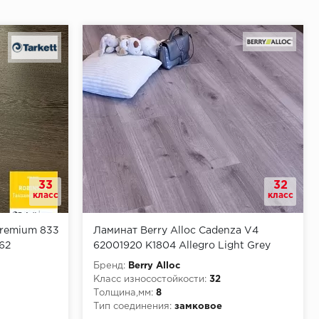
33
32
класс
класс
Premium 833
Ламинат Berry Alloc Cadenza V4
62
62001920 K1804 Allegro Light Grey
Бренд:
Berry Alloc
Класс износостойкости:
32
Толщина,мм:
8
Тип соединения:
замковое