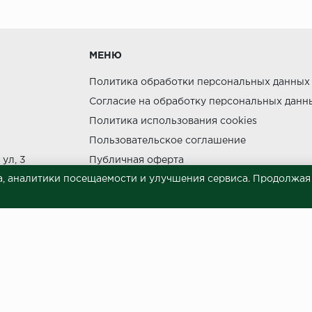
утки.
МЕНЮ
Политика обработки персональных данных
Согласие на обработку персональных данн
Политика использования cookies
ния прямых солнечных лучей.
Пользовательское соглашение
НЕ МОЖЕТ
ул, 3
Публичная оферта
, аналитики посещаемости и улучшения сервиса. Продолжая п
Сведения о продавце (реквизиты)
 материалов © 2023.
й характер и ни при каких условиях не является публичной офертой, опреде