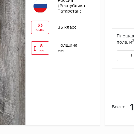
Россия
(Республика
Татарстан)
33
33 класс
класс
Площад
пола, м
Толщина
8
мм
мм
Всего: