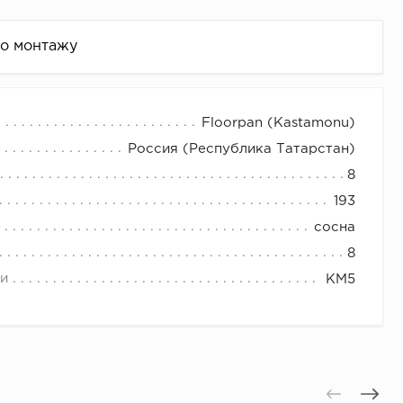
по монтажу
Floorpan (Kastamonu)
Россия (Республика Татарстан)
8
193
сосна
8
и
КМ5