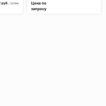
КМ3
Класс пожарной опасности:
КМ5
Цена по
 руб.
/упак.
запросу
ении 48 часов