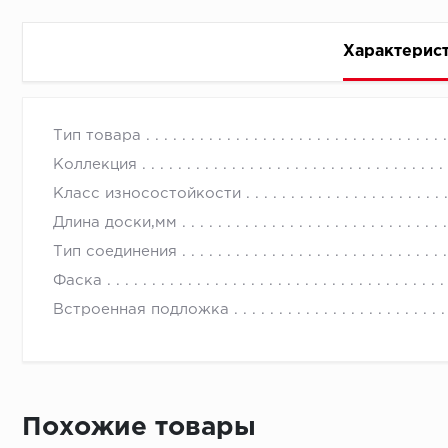
Характерис
Стоимость доставки
Тип товара
Коллекция
Класс износостойкости
Длина доски,мм
Тип соединения
Первый ряд:
Фаска
Встроенная подложка
Монтаж второй и последующих пластин:
Похожие товары
Время доставки