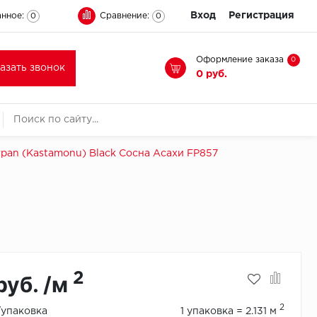
Вход
Регистрация
нное:
Сравнение:
0
0
Оформление заказа
0
казать звонок
0 руб.
rpan (Kastamonu) Black Сосна Асахи FP857
2
руб. /м
2
./упаковка
1 упаковка = 2.131 м