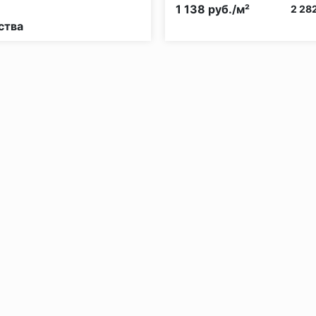
рной опасности:
КМ5
Класс пожарной опасности:
1 138 руб./м²
2 282
ства
без нагрузки в теч