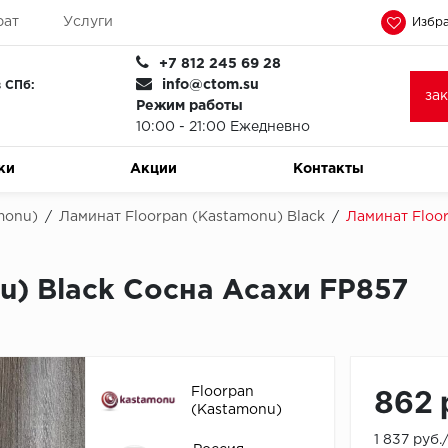
рат
Услуги
Избра
+7 812 245 69 28
info@ctom.su
 СПб:
за
Режим работы
10:00 - 21:00 Ежедневно
ки
Акции
Контакты
monu)
/
Ламинат Floorpan (Kastamonu) Black
/
Ламинат Floo
u) Black Сосна Асахи FP857
862 
Floorpan
(Kastamonu)
1 837 руб