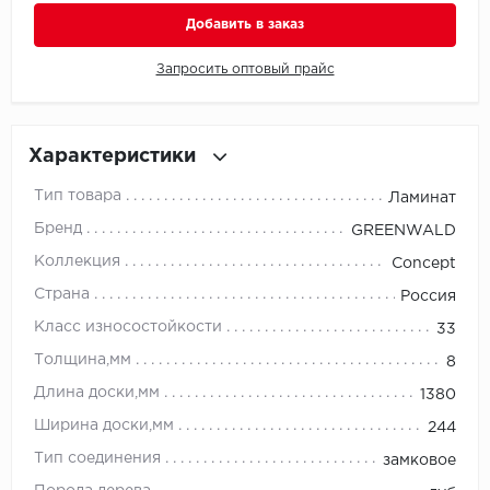
Добавить в заказ
Millenium
Запросить оптовый прайс
Moduleo
Natisston
Характеристики
Next Step
Тип товара
Ламинат
Бренд
GREENWALD
No brand
Коллекция
Concept
Novafloor
Страна
Россия
Класс износостойкости
33
Pergo
Толщина,мм
8
Primavera
Длина доски,мм
1380
Ширина доски,мм
244
Quality Flooring
Тип соединения
замковое