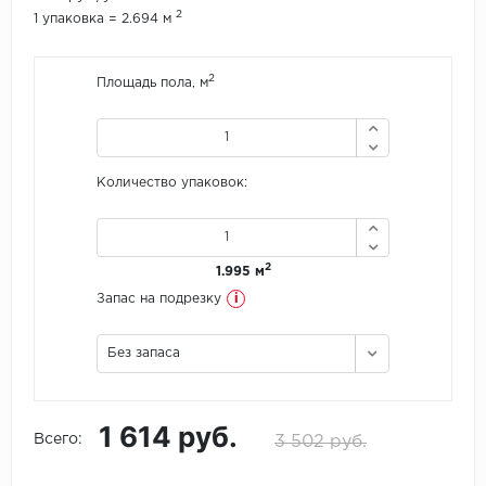
2
1 упаковка = 2.694 м
Icon Floor
2
Площадь пола, м
IVC Group
Jinan PDM
Количество упаковок:
Juteks
KDF
2
1.995 м
Krono Xonic
i
Запас на подрезку
LG Decotile
Без запаса
LimeStone
1 614 руб.
Lucky Floor
Всего:
3 502 руб.
Made in Belgium