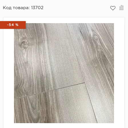
Код товара:
13702
Пробковое покрытие
Bohofloor
Bonkeel
-54 %
Classen
CorkArt Vinyl Con
CronaFloor
Damy Floor
Decoria
Dolce Flooring SP
ECO Parquet Alste
EcoClick