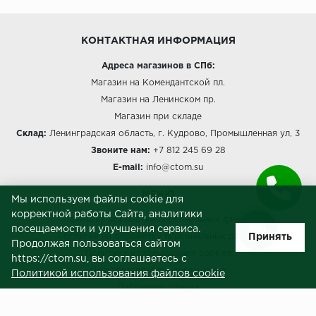
КОНТАКТНАЯ ИНФОРМАЦИЯ
Адреса магазинов в СПб:
Магазин на Комендантской пл.
Магазин на Ленинском пр.
Магазин при складе
Склад:
Ленинградская область, г. Кудрово, Промышленная ул, 3
Звоните нам:
+7 812 245 69 28
E-mail:
info@ctom.su
МЕНЮ
Мы используем файлы cookie для
корректной работы Сайта, аналитики
Политика обработки персональных данных
посещаемости и улучшения сервиса.
Принять
Согласие на обработку персональных данных
Продолжая пользоваться сайтом
Политика использования cookies
https://ctom.su, вы соглашаетесь с
Пользовательское соглашение
Политикой использования файлов cookie
Публичная оферта
Сведения о продавце (реквизиты)