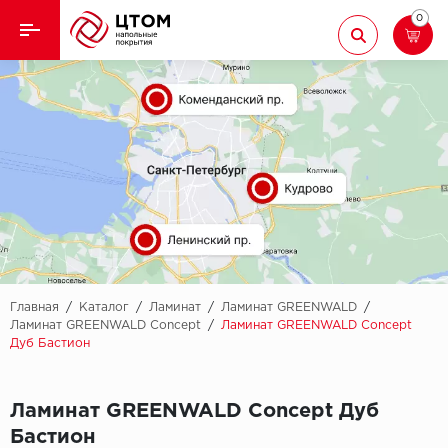
0
Назад
Назад
Кварцвиниловая плитка
Aberhof
Ламинат
Adelar
Ковролин
Alfa
Линолеум
AllureFloor
Паркет
Alpine floor
Главная
/
Каталог
/
Ламинат
/
Ламинат GREENWALD
/
Ламинат GREENWALD Concept
/
Ламинат GREENWALD Concept
Дуб Бастион
Паркетная доска
Aquamax
Плинтус
Arbiton
Ламинат GREENWALD Concept Дуб
Бастион
Подложка
Berry Alloc