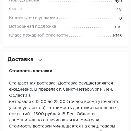
ROYCE
Порода дерева
дуб
Фаска
4V
Smartprofile
Количество в упаковке
8
SPC
Встроенная подложка
нет
Класс пожарной опасности
КМ5
SPC Alta Step
SPC Betta
Доставка
SPC DEW
Стоимость доставки
SPC Flooring
Стандартная доставка: Доставка осуществляется
ежедневно. В пределах г. Санкт-Петербург и Лен.
SPC Ideal Flooring
Области в
интервале с 12:00 до 22:00 (точное время уточняйте
SPC Kronostep
у консультантов) – стоимость доставки напольных
покрытий - 1500 рублей. В Лен. Области
SPC Promo
дополнительно оплачивается километраж.
Стоимость доставки уменьшается на спец. товары