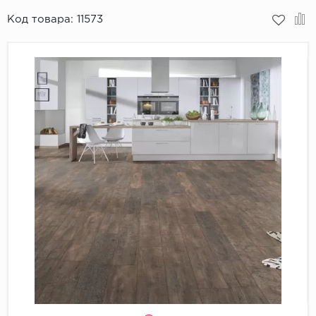
Код товара:
11573
Пробковое покрытие
Bohofloor
Bonkeel
Classen
CorkArt Vinyl Con
CronaFloor
Damy Floor
Decoria
Dolce Flooring SP
ECO Parquet Alste
EcoClick