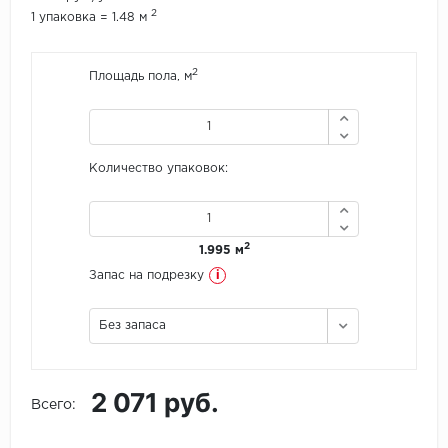
2
1 упаковка = 1.48 м
Icon Floor
2
Площадь пола, м
IVC Group
Jinan PDM
Количество упаковок:
Juteks
KDF
2
1.995 м
Krono Xonic
i
Запас на подрезку
LG Decotile
Без запаса
LimeStone
2 071 руб.
Lucky Floor
Всего:
Made in Belgium