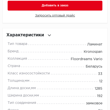
Добавить в заказ
Millenium
Запросить оптовый прайс
Moduleo
Natisston
Характеристики
Next Step
Тип товара
Ламинат
Бренд
Kronospan
No brand
Коллекция
Floordreams Vario
Novafloor
Страна
Беларусь
Класс износостойкости
33
Pergo
Толщина,мм
12
Primavera
Длина доски,мм
1285
Ширина доски,мм
192
Quality Flooring
Тип соединения
замковое