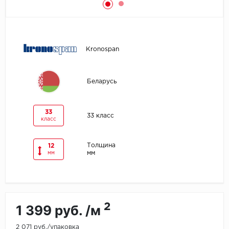
Egger
Ensten
Kronospan
Fargo
Беларусь
Fast Floor
FineFlex
33
33 класс
класс
FineFloor
Толщина
12
мм
мм
Floor Click
Forbo
Forbo Allura Click
2
1 399 руб. /м
HC luxury flooring
2 071 руб./упаковка