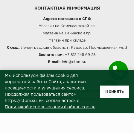
КОНТАКТНАЯ ИНФОРМАЦИЯ
Адреса магазинов в СПб:
Магазин на Комендантской пл.
Магазин на Ленинском пр.
Магазин при складе
Склад:
Ленинградская область, г. Кудрово, Промышленная ул, 3
Звоните нам:
+7 812 245 69 28
E-mail:
info@ctom.su
МЕНЮ
Мы используем файлы cookie для
корректной работы Сайта, аналитики
Политика обработки персональных данных
посещаемости и улучшения сервиса.
Принять
Согласие на обработку персональных данных
Продолжая пользоваться сайтом
Политика использования cookies
https://ctom.su, вы соглашаетесь с
Пользовательское соглашение
Политикой использования файлов cookie
Публичная оферта
Сведения о продавце (реквизиты)
ЗАКАЗЧИКАМ