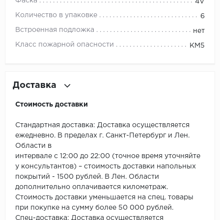
ROYCE
Фаска
4V
Количество в упаковке
6
Smartprofile
Встроенная подложка
нет
SPC
Класс пожарной опасности
КМ5
SPC Alta Step
Доставка
SPC Betta
Стоимость доставки
SPC DEW
Стандартная доставка: Доставка осуществляется
SPC Flooring
ежедневно. В пределах г. Санкт-Петербург и Лен.
Области в
SPC Ideal Flooring
интервале с 12:00 до 22:00 (точное время уточняйте
у консультантов) – стоимость доставки напольных
SPC Kronostep
покрытий - 1500 рублей. В Лен. Области
дополнительно оплачивается километраж.
Стоимость доставки уменьшается на спец. товары
SPC Promo
при покупке на сумму более 50 000 рублей.
Спец-доставка: Доставка осуществляется