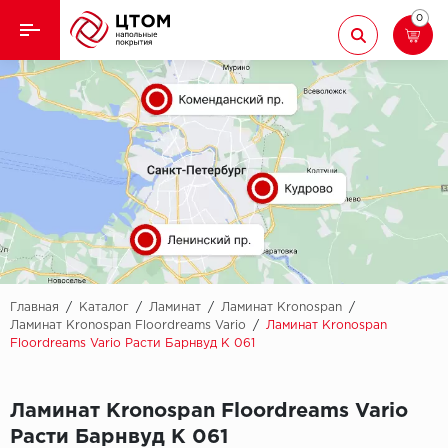
0
Назад
Назад
Кварцвиниловая плитка
Aberhof
Ламинат
Adelar
Ковролин
Alfa
Линолеум
AllureFloor
Паркет
Alpine floor
Главная
/
Каталог
/
Ламинат
/
Ламинат Kronospan
/
Ламинат Kronospan Floordreams Vario
/
Ламинат Kronospan
Floordreams Vario Расти Барнвуд K 061
Паркетная доска
Aquamax
Плинтус
Arbiton
Ламинат Kronospan Floordreams Vario
Расти Барнвуд K 061
Подложка
Berry Alloc