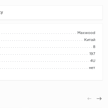
жу
Maxwood
Китай
8
197
4U
нет