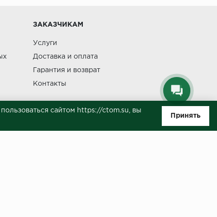
Изменение
ЗАКАЗЧИКАМ
Услуги
ых
Доставка и оплата
Гарантия и возврат
Контакты
ользоваться сайтом https://ctom.su, вы
Принять
ляемой положениями Статьи 437(п.2) ГК РФ. Несмотря на то, что были
о, не всегда своевременно отражаются изменения. Товар может
й на сайте.