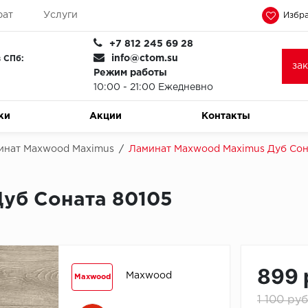
рат
Услуги
Избра
+7 812 245 69 28
info@ctom.su
 СПб:
за
Режим работы
10:00 - 21:00 Ежедневно
ки
Акции
Контакты
инат Maxwood Maximus
/
Ламинат Maxwood Maximus Дуб Сон
уб Соната 80105
899 
Maxwood
Maxwood
1 100 руб