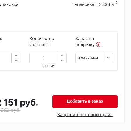
2
/упаковка
1 упаковка = 2.393 м
ь
Количество
Запас на
i
2
упаковок:
подрезку
Без запаса
2
1.995 м
2 151 руб.
Добавить в заказ
 632 руб.
Запросить оптовый прайс