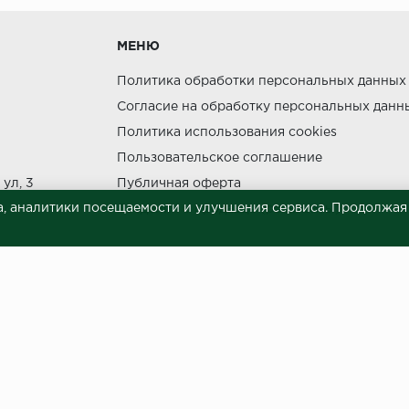
МЕНЮ
утки.
Политика обработки персональных данных
Согласие на обработку персональных данн
Политика использования cookies
Пользовательское соглашение
ния прямых солнечных лучей.
ул, 3
Публичная оферта
НЕ МОЖЕТ
, аналитики посещаемости и улучшения сервиса. Продолжая п
Сведения о продавце (реквизиты)
 материалов © 2023.
й характер и ни при каких условиях не является публичной офертой, опреде
готовки и размещения информации занимает некоторое время. Следовательн
 представленных на сайте. Цена может быть изменена относительно заявленно