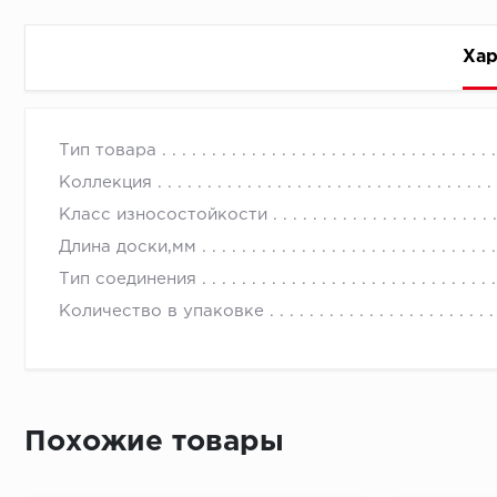
Хар
Стоимость доставки
Тип товара
Коллекция
Класс износостойкости
Длина доски,мм
Тип соединения
Первый ряд:
Количество в упаковке
Монтаж второй и последующих пластин:
Похожие товары
Время доставки