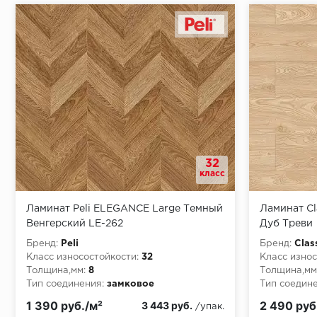
Монтаж последней пластины первого ряда:
Начало второго (и последующих) ряда:
Место доставки
32
класс
Правила
Ламинат Peli ELEGANCE Large Темный
Ламинат Cl
Монтаж последнего ряда:
Венгерский LE-262
Дуб Треви
Бренд:
Peli
Бренд:
Clas
Класс износостойкости:
32
Класс износ
Толщина,мм:
8
Толщина,мм
Тип соединения:
замковое
Тип соедине
Условия доставки
1 390 руб./м²
2 490 руб
3 443 руб.
/упак.