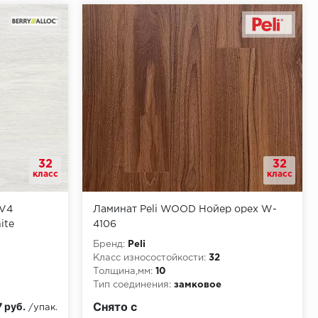
32
32
класс
класс
 V4
Ламинат Peli WOOD Нойер орех W-
ite
4106
Бренд:
Peli
Класс износостойкости:
32
Толщина,мм:
10
Тип соединения:
замковое
КМ3
Снято с
 руб.
/упак.