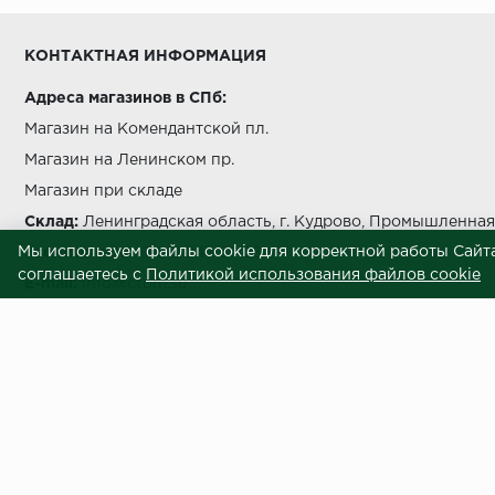
Условия выгрузки и подъема
КОНТАКТНАЯ ИНФОРМАЦИЯ
температуры должно быть не более чем на 5 °C в с
Адреса магазинов в СПб:
Магазин на Комендантской пл.
Магазин на Ленинском пр.
Магазин при складе
беречь от попада
Склад:
Ленинградская область, г. Кудрово, Промышленная 
Мы используем файлы cookie для корректной работы Сайта
Звоните нам:
+7 812 245 69 28
соглашаетесь с
Политикой использования файлов cookie
E-mail:
info@ctom.su
Центральный терминал отделочных
Условия самовывоза
Внимание! Вся представленная на сайте информация носит информационны
приложены все усилия к обеспечению точности информации, процесс под
отличаться по внешнему виду и техническим характеристикам от товаров,