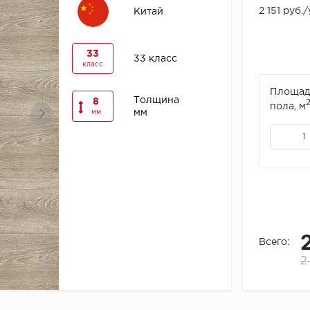
2 151 руб.
Китай
33
33 класс
класс
Площад
Толщина
8
пола, м
мм
мм
Всего:
2