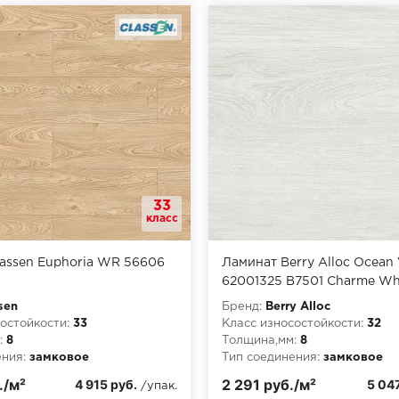
33
класс
assen Euphoria WR 56606
Ламинат Berry Alloc Ocean
62001325 B7501 Charme Wh
sen
Бренд:
Berry Alloc
остойкости:
33
Класс износостойкости:
32
:
8
Толщина,мм:
8
ния:
замковое
Тип соединения:
замковое
Класс пожарной опасности:
./м²
2 291 руб./м²
4 915 руб.
5 047
/упак.