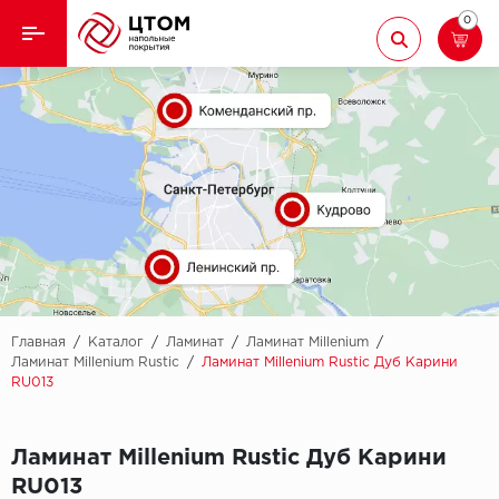
0
Назад
Назад
Кварцвиниловая плитка
Aberhof
Ламинат
Adelar
Ковролин
Alfa
Линолеум
AllureFloor
Паркет
Alpine floor
Главная
/
Каталог
/
Ламинат
/
Ламинат Millenium
/
Ламинат Millenium Rustic
/
Ламинат Millenium Rustic Дуб Карини
RU013
Паркетная доска
Aquamax
Плинтус
Arbiton
Ламинат Millenium Rustic Дуб Карини
RU013
Подложка
Berry Alloc