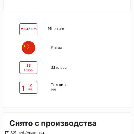
Egger
Ensten
Millenium
Millenium
Fargo
Китай
Fast Floor
FineFlex
33
33 класс
класс
FineFloor
Толщина
12
мм
мм
Floor Click
Forbo
Forbo Allura Click
Снято с производства
HC luxury flooring
171 821 руб./упаковка