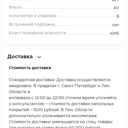
ROYCE
Фаска
4V
Smartprofile
Количество в упаковке
8
Встроенная подложка
нет
SPC
Класс пожарной опасности
КМ5
SPC Alta Step
SPC Betta
Доставка
SPC DEW
Стоимость доставки
SPC Flooring
Стандартная доставка: Доставка осуществляется
ежедневно. В пределах г. Санкт-Петербург и Лен.
SPC Ideal Flooring
Области в
интервале с 12:00 до 22:00 (точное время уточняйте
SPC Kronostep
у консультантов) – стоимость доставки напольных
покрытий - 1500 рублей. В Лен. Области
SPC Promo
дополнительно оплачивается километраж.
Стоимость доставки уменьшается на спец. товары