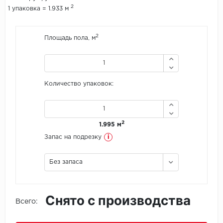
2
1 упаковка = 1.933 м
Icon Floor
2
Площадь пола, м
IVC Group
Jinan PDM
Количество упаковок:
Juteks
KDF
2
1.995 м
Krono Xonic
i
Запас на подрезку
LG Decotile
Без запаса
LimeStone
Снято с производства
Lucky Floor
Всего:
Made in Belgium