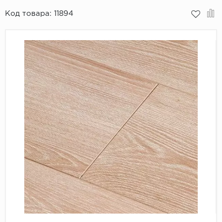
Код товара:
11894
Пробковое покрытие
Bohofloor
Bonkeel
Classen
CorkArt Vinyl Con
CronaFloor
Damy Floor
Decoria
Dolce Flooring SP
ECO Parquet Alste
EcoClick