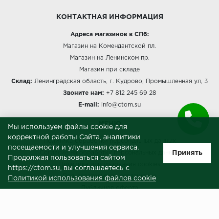
КОНТАКТНАЯ ИНФОРМАЦИЯ
Адреса магазинов в СПб:
Магазин на Комендантской пл.
Магазин на Ленинском пр.
Магазин при складе
Склад:
Ленинградская область, г. Кудрово, Промышленная ул, 3
Звоните нам:
+7 812 245 69 28
E-mail:
info@ctom.su
МЕНЮ
Мы используем файлы cookie для
корректной работы Сайта, аналитики
Политика обработки персональных данных
посещаемости и улучшения сервиса.
Принять
Согласие на обработку персональных данных
Продолжая пользоваться сайтом
Политика использования cookies
https://ctom.su, вы соглашаетесь с
Пользовательское соглашение
Политикой использования файлов cookie
Публичная оферта
Сведения о продавце (реквизиты)
ЗАКАЗЧИКАМ