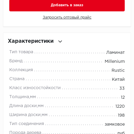
Добавить в заказ
Millenium
Запросить оптовый прайс
Moduleo
Natisston
Характеристики
Тип товара
Ламинат
Next Step
Бренд
Millenium
No brand
Коллекция
Rustic
Страна
Китай
Novafloor
Класс износостойкости
33
Pergo
Толщина,мм
12
Длина доски,мм
1220
Primavera
Ширина доски,мм
198
Quality Flooring
Тип соединения
замковое
Порода дерева
дуб