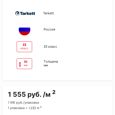
Egger
Tarkett
Ensten
Россия
Fargo
Fast Floor
33
33 класс
класс
FineFlex
Толщина
10
мм
мм
FineFloor
Floor Click
Forbo
2
1 555 руб. /м
Forbo Allura Click
1 916 руб./упаковка
2
1 упаковка = 1.232 м
HC luxury flooring