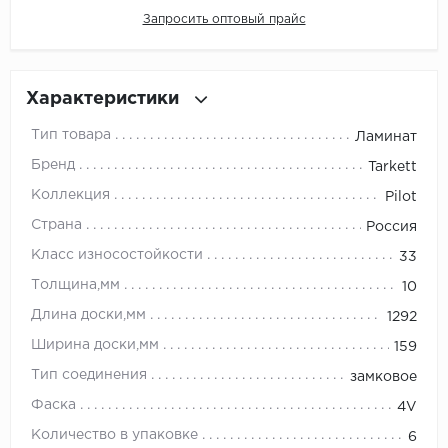
Запросить оптовый прайс
Millenium
Moduleo
Характеристики
Natisston
Тип товара
Ламинат
Бренд
Tarkett
Next Step
Коллекция
Pilot
No brand
Страна
Россия
Класс износостойкости
33
Novafloor
Толщина,мм
10
Pergo
Длина доски,мм
1292
Ширина доски,мм
159
Primavera
Тип соединения
замковое
Quality Flooring
Фаска
4V
Количество в упаковке
6