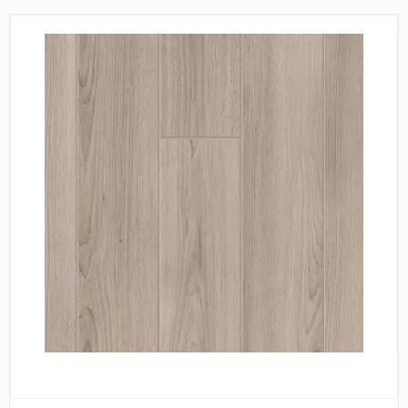
Пробковое покрытие
Bohofloor
Bonkeel
Classen
CorkArt Vinyl Con
CronaFloor
Damy Floor
Decoria
Dolce Flooring SP
ECO Parquet Alste
EcoClick