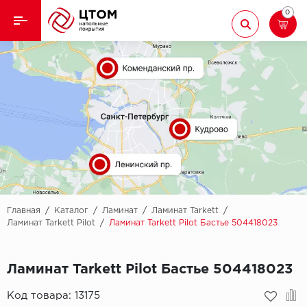
0
Назад
Назад
Кварцвиниловая плитка
Aberhof
Ламинат
Adelar
Ковролин
Alfa
Линолеум
AllureFloor
Паркет
Alpine floor
Главная
/
Каталог
/
Ламинат
/
Ламинат Tarkett
/
Ламинат Tarkett Pilot
/
Ламинат Tarkett Pilot Бастье 504418023
Паркетная доска
Aquamax
Ламинат Tarkett Pilot Бастье 504418023
Плинтус
Arbiton
Код товара:
13175
Подложка
Berry Alloc