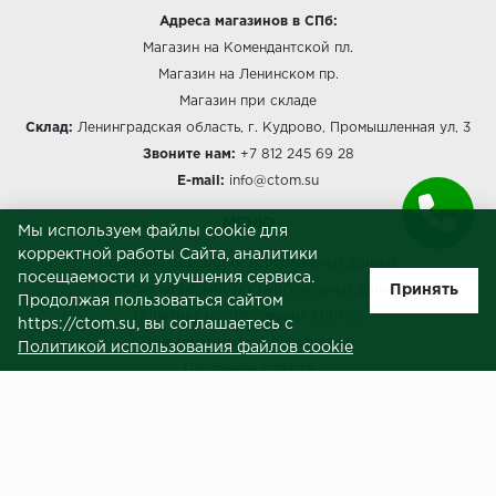
Адреса магазинов в СПб:
Магазин на Комендантской пл.
Магазин на Ленинском пр.
Магазин при складе
Склад:
Ленинградская область, г. Кудрово, Промышленная ул, 3
Звоните нам:
+7 812 245 69 28
E-mail:
info@ctom.su
МЕНЮ
Мы используем файлы cookie для
корректной работы Сайта, аналитики
Политика обработки персональных данных
посещаемости и улучшения сервиса.
Принять
Согласие на обработку персональных данных
Продолжая пользоваться сайтом
Политика использования cookies
https://ctom.su, вы соглашаетесь с
Пользовательское соглашение
Политикой использования файлов cookie
Публичная оферта
Сведения о продавце (реквизиты)
ЗАКАЗЧИКАМ
Услуги