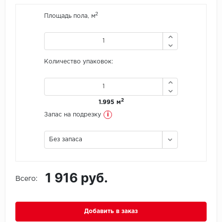
2
Площадь пола, м
Icon Floor
IVC Group
Количество упаковок:
Jinan PDM
Juteks
2
1.995 м
KDF
i
Запас на подрезку
Krono Xonic
Без запаса
LG Decotile
1 916 руб.
LimeStone
Всего:
Lucky Floor
Добавить в заказ
Made in Belgium