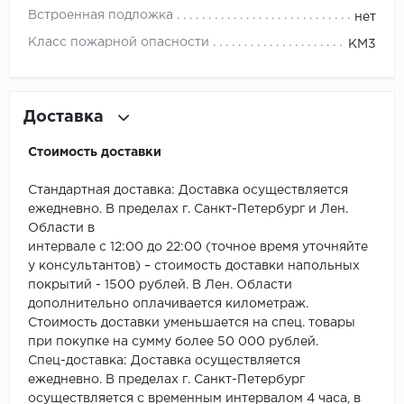
ROYCE
Встроенная подложка
нет
Smartprofile
Класс пожарной опасности
КМ3
SPC
Доставка
SPC Alta Step
Стоимость доставки
SPC Betta
Стандартная доставка: Доставка осуществляется
SPC DEW
ежедневно. В пределах г. Санкт-Петербург и Лен.
Области в
SPC Flooring
интервале с 12:00 до 22:00 (точное время уточняйте
у консультантов) – стоимость доставки напольных
SPC Ideal Flooring
покрытий - 1500 рублей. В Лен. Области
дополнительно оплачивается километраж.
Стоимость доставки уменьшается на спец. товары
SPC Kronostep
при покупке на сумму более 50 000 рублей.
Спец-доставка: Доставка осуществляется
SPC Promo
ежедневно. В пределах г. Санкт-Петербург
осуществляется с временным интервалом 4 часа, в