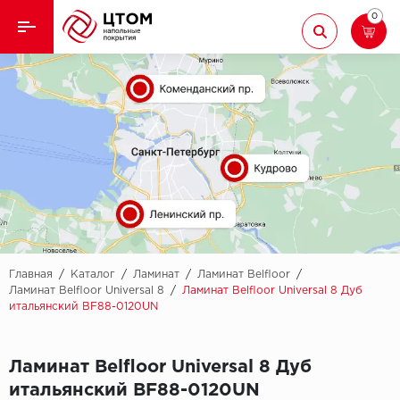
0
Назад
Назад
Кварцвиниловая плитка
Aberhof
Ламинат
Adelar
Ковролин
Alfa
Линолеум
AllureFloor
Паркет
Alpine floor
Главная
/
Каталог
/
Ламинат
/
Ламинат Belfloor
/
Ламинат Belfloor Universal 8
/
Ламинат Belfloor Universal 8 Дуб
итальянский BF88-0120UN
Паркетная доска
Aquamax
Плинтус
Arbiton
Ламинат Belfloor Universal 8 Дуб
итальянский BF88-0120UN
Подложка
Berry Alloc