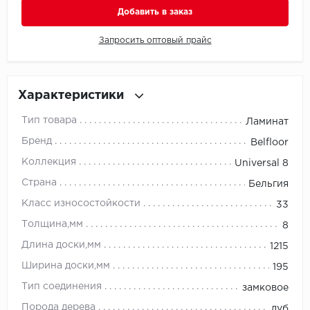
Добавить в заказ
Millenium
Запросить оптовый прайс
Moduleo
Natisston
Характеристики
Тип товара
Ламинат
Next Step
Бренд
Belfloor
No brand
Коллекция
Universal 8
Страна
Бельгия
Novafloor
Класс износостойкости
33
Pergo
Толщина,мм
8
Длина доски,мм
1215
Primavera
Ширина доски,мм
195
Quality Flooring
Тип соединения
замковое
Порода дерева
дуб