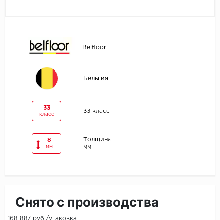
Egger
Ensten
Belfloor
Fargo
Бельгия
Fast Floor
FineFlex
33
33 класс
класс
FineFloor
Толщина
8
мм
мм
Floor Click
Forbo
Forbo Allura Click
Снято с производства
HC luxury flooring
168 887 руб./упаковка