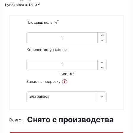
2
1 упаковка = 1.9 м
Icon Floor
2
Площадь пола, м
IVC Group
Jinan PDM
Количество упаковок:
Juteks
KDF
2
1.995 м
Krono Xonic
i
Запас на подрезку
LG Decotile
Без запаса
LimeStone
Снято с производства
Lucky Floor
Всего:
Made in Belgium