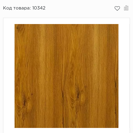
Код товара:
10342
Пробковое покрытие
Bohofloor
Bonkeel
Classen
CorkArt Vinyl Con
CronaFloor
Damy Floor
Decoria
Dolce Flooring SP
ECO Parquet Alste
EcoClick