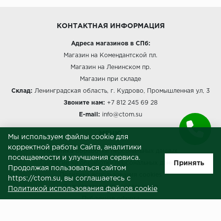
КОНТАКТНАЯ ИНФОРМАЦИЯ
Адреса магазинов в СПб:
Магазин на Комендантской пл.
Магазин на Ленинском пр.
Магазин при складе
Склад:
Ленинградская область, г. Кудрово, Промышленная ул, 3
Звоните нам:
+7 812 245 69 28
E-mail:
info@ctom.su
МЕНЮ
Мы используем файлы cookie для
корректной работы Сайта, аналитики
Политика обработки персональных данных
посещаемости и улучшения сервиса.
Принять
Согласие на обработку персональных данных
Продолжая пользоваться сайтом
Политика использования cookies
https://ctom.su, вы соглашаетесь с
Пользовательское соглашение
Политикой использования файлов cookie
Публичная оферта
Сведения о продавце (реквизиты)