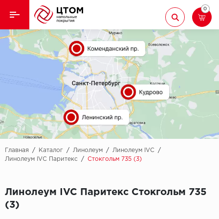
0
Назад
Назад
Кварцвиниловая плитка
Aberhof
Ламинат
Adelar
Ковролин
Alfa
Линолеум
AllureFloor
Паркет
Alpine floor
Главная
/
Каталог
/
Линолеум
/
Линолеум IVC
/
Линолеум IVC Паритекс
/
Стокгольм 735 (3)
Паркетная доска
Aquamax
Линолеум IVC Паритекс Стокгольм 735
Плинтус
Arbiton
(3)
Подложка
Berry Alloc