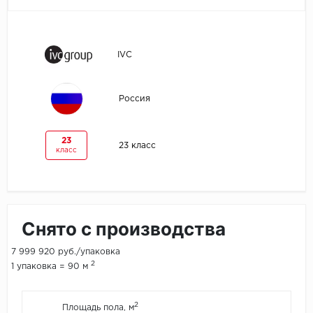
Egger
IVC
Ensten
Fargo
Россия
Fast Floor
23
23 класс
класс
FineFlex
FineFloor
Floor Click
Снято с производства
Forbo
7 999 920 руб./упаковка
2
1 упаковка = 90 м
Forbo Allura Click
2
Площадь пола, м
HC luxury flooring