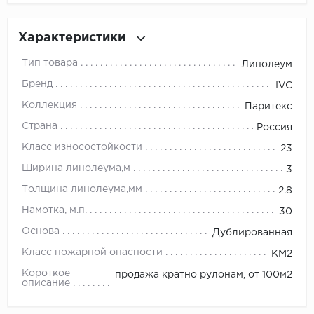
Millenium
Характеристики
Moduleo
Тип товара
Линолеум
Бренд
IVC
Natisston
Коллекция
Паритекс
Next Step
Страна
Россия
Класс износостойкости
23
No brand
Ширина линолеума,м
3
Novafloor
Толщина линолеума,мм
2.8
Намотка, м.п.
30
Pergo
Основа
Дублированная
Primavera
Класс пожарной опасности
КМ2
Короткое
продажа кратно рулонам, от 100м2
Quality Flooring
описание