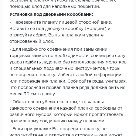
распилить планку и уложить, склеив обе части с
помощью клея для напольных покрытий.
Установка под дверными коробками:
- Переверните планку лицевой стороной вниз.
Вставьте её под дверную коробку (молдинг) и
отрисуйте абрис. Выньте планку и удалите
отрисованный блок.
- Для надёжного соединения при замыкании
торцевых замков по необходимости, соизмеряя силу
удара подбить ладонью без использования молотков
и специальных подбивочных инструментов, чтобы
не повредить планку. Избегать любой деформации
или повреждения планки. Собирайте ряды, учитывая,
что последняя и первая планка ряда должна быть не
менее 30 см. в длину.
- Обязательно убедитесь в том, что каналы
замкового соединения каждой планки свободны от
различного мусора, который может препятствовать
правильному соединению между планками.
- Если при укладке Вы повредите планку, не
используйте ее, а отложите в сторону — она может