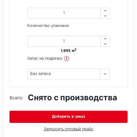
Icon Floor
Количество упаковок:
IVC Group
Jinan PDM
2
1.995 м
Juteks
i
Запас на подрезку
KDF
Без запаса
Krono Xonic
Снято с производства
LG Decotile
Всего:
LimeStone
Добавить в заказ
Lucky Floor
Запросить оптовый прайс
Made in Belgium