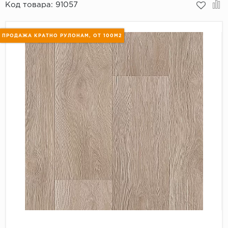
Код товара:
91057
Пробковое покрытие
Bohofloor
ПРОДАЖА КРАТНО РУЛОНАМ, ОТ 100М2
Bonkeel
Classen
CorkArt Vinyl Con
CronaFloor
Damy Floor
Decoria
Dolce Flooring SP
ECO Parquet Alste
EcoClick