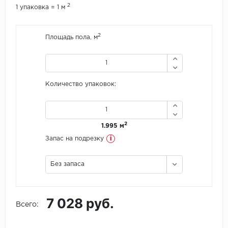
2
1 упаковка = 1 м
Icon Floor
2
Площадь пола, м
IVC Group
Jinan PDM
Количество упаковок:
Juteks
KDF
2
1.995 м
Krono Xonic
i
Запас на подрезку
LG Decotile
Без запаса
LimeStone
7 028 руб.
Lucky Floor
Всего:
Made in Belgium