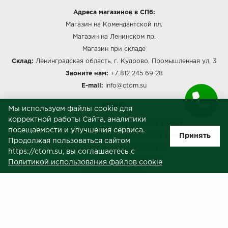
Адреса магазинов в СПб:
Магазин на Комендантской пл.
Магазин на Ленинском пр.
Магазин при складе
Склад:
Ленинградская область, г. Кудрово, Промышленная ул, 3
Звоните нам:
+7 812 245 69 28
E-mail:
info@ctom.su
МЕНЮ
Мы используем файлы cookie для
корректной работы Сайта, аналитики
Политика обработки персональных данных
посещаемости и улучшения сервиса.
Принять
Согласие на обработку персональных данных
Продолжая пользоваться сайтом
Политика использования cookies
https://ctom.su, вы соглашаетесь с
Пользовательское соглашение
Политикой использования файлов cookie
Публичная оферта
Сведения о продавце (реквизиты)
ЗАКАЗЧИКАМ
Услуги