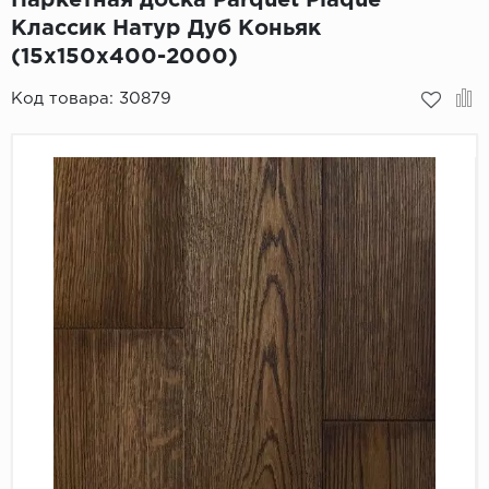
Классик Натур Дуб Коньяк
Пробковое покрытие
Bohofloor
(15х150х400-2000)
Bonkeel
Код товара:
30879
Classen
CorkArt Vinyl Con
CronaFloor
Damy Floor
Decoria
Dolce Flooring SP
ECO Parquet Alste
EcoClick