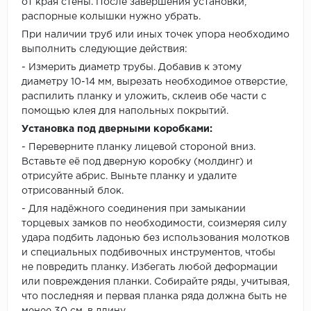
от края стены. После завершения установки,
распорные колышки нужно убрать.
При наличии труб или иных точек упора необходимо
выполнить следующие действия:
- Измерить диаметр трубы. Добавив к этому
диаметру 10-14 мм, вырезать необходимое отверстие,
распилить планку и уложить, склеив обе части с
помощью клея для напольных покрытий.
Установка под дверными коробками:
- Переверните планку лицевой стороной вниз.
Вставьте её под дверную коробку (молдинг) и
отрисуйте абрис. Выньте планку и удалите
отрисованный блок.
- Для надёжного соединения при замыкании
торцевых замков по необходимости, соизмеряя силу
удара подбить ладонью без использования молотков
и специальных подбивочных инструментов, чтобы
не повредить планку. Избегать любой деформации
или повреждения планки. Собирайте ряды, учитывая,
что последняя и первая планка ряда должна быть не
менее 30 см. в длину.