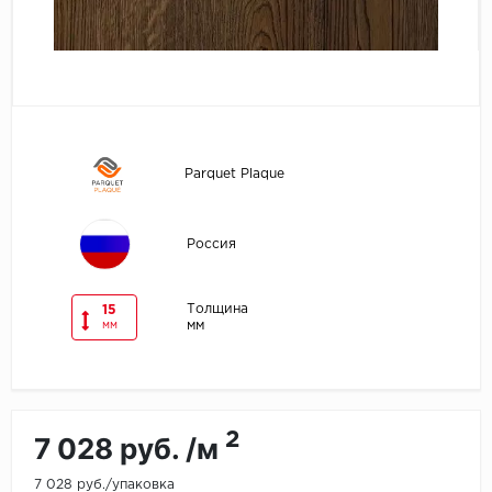
Egger
Ensten
Fargo
Parquet Plaque
Fast Floor
FineFlex
Россия
FineFloor
Толщина
15
мм
мм
Floor Click
Forbo
2
7 028 руб. /м
Forbo Allura Click
7 028 руб./упаковка
HC luxury flooring