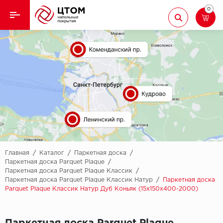
0
Назад
Назад
Кварцвиниловая плитка
Aberhof
Ламинат
Adelar
Ковролин
Alfa
Линолеум
AllureFloor
Паркет
Alpine floor
Главная
/
Каталог
/
Паркетная доска
/
Паркетная доска Parquet Plaque
/
Паркетная доска Parquet Plaque Классик
/
Паркетная доска
Aquamax
Паркетная доска Parquet Plaque Классик Натур
/
Паркетная доска
Parquet Plaque Классик Натур Дуб Коньяк (15х150х400-2000)
Плинтус
Arbiton
Подложка
Berry Alloc
Паркетная доска Parquet Plaque