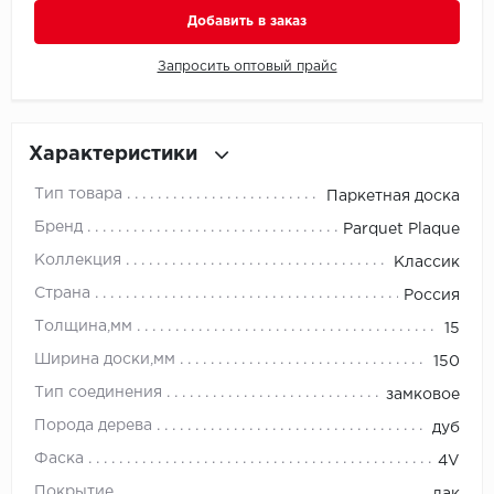
Добавить в заказ
Millenium
Запросить оптовый прайс
Moduleo
Natisston
Характеристики
Тип товара
Паркетная доска
Next Step
Бренд
Parquet Plaque
No brand
Коллекция
Классик
Страна
Россия
Novafloor
Толщина,мм
15
Pergo
Ширина доски,мм
150
Тип соединения
замковое
Primavera
Порода дерева
дуб
Quality Flooring
Фаска
4V
Покрытие
лак