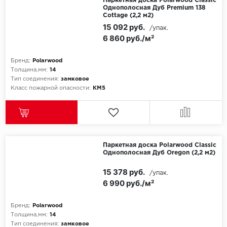
Паркетная доска Polarwood Classic
Однополосная Дуб Premium 138
Cottage (2,2 м2)
Millenium
15 092 руб.
/упак.
6 860 руб./м²
Moduleo
Бренд:
Polarwood
Natisston
Толщина,мм:
14
Тип соединения:
замковое
Класс пожарной опасности:
КМ5
Next Step
No brand
Novafloor
Паркетная доска Polarwood Classic
Однополосная Дуб Oregon (2,2 м2)
Pergo
15 378 руб.
/упак.
Primavera
6 990 руб./м²
Quality Flooring
Бренд:
Polarwood
Толщина,мм:
14
Тип соединения:
замковое