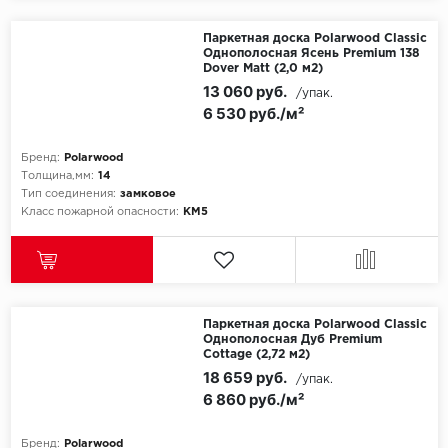
Egger
Паркетная доска Polarwood Classic
Однополосная Ясень Premium 138
Dover Matt (2,0 м2)
Ensten
13 060 руб.
/упак.
6 530 руб./м²
Fargo
Бренд:
Polarwood
Fast Floor
Толщина,мм:
14
Тип соединения:
замковое
Класс пожарной опасности:
КМ5
FineFlex
FineFloor
Floor Click
Паркетная доска Polarwood Classic
Однополосная Дуб Premium
Forbo
Cottage (2,72 м2)
18 659 руб.
/упак.
6 860 руб./м²
Forbo Allura Click
HC luxury flooring
Бренд:
Polarwood