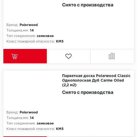
SPC Stronghold
Снято с производства
TANTO
Бренд:
Polarwood
Tarkett
Толщина,мм:
14
Тип соединения:
замковое
Tulesna
Класс пожарной опасности:
КМ5
Veon
Vinil click
Паркетная доска Polarwood Classic
Однополосная Дуб Carme Oiled
Vinilam
(2,2 м2)
Снято с производства
Wonderful Vinyl Fl
Бренд:
Polarwood
Толщина,мм:
14
Тип соединения:
замковое
Класс пожарной опасности:
КМ5