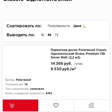
Пробковое покрытие
Bohofloor
Bonkeel
Сортировать по:
Популярности
Цене
Classen
Выводить по:
18
36
72
CorkArt Vinyl Con
Паркетная доска Polarwood Classic
Однополосная Ясень Premium 138
CronaFloor
Dover Matt (2,2 м2)
14 366 руб.
/упак.
Damy Floor
6 530 руб./м²
Decoria
Бренд:
Polarwood
Толщина,мм:
14
Dolce Flooring SP
Тип соединения:
замковое
Класс пожарной опасности:
КМ5
ECO Parquet Alste
EcoClick