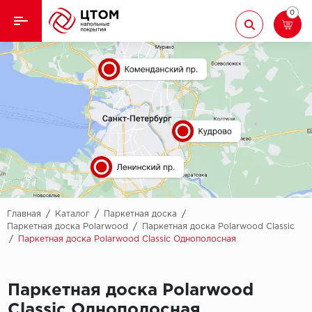
0
Назад
Назад
Кварцвиниловая плитка
Aberhof
Ламинат
Adelar
Ковролин
Alfa
Линолеум
AllureFloor
Паркет
Alpine floor
Главная
/
Каталог
/
Паркетная доска
/
Паркетная доска Polarwood
/
Паркетная доска Polarwood Classic
/
Паркетная доска Polarwood Classic Однополосная
Паркетная доска
Aquamax
Плинтус
Arbiton
Паркетная доска Polarwood
Подложка
Berry Alloc
Classic Однополосная