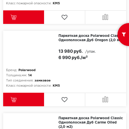
ROYCE
Класс пожарной опасности:
КМ5
Smartprofile
SPC
Паркетная доска Polarwood Classic
SPC Alta Step
Однополосная Дуб Oregon (2,0 м2)
13 980 руб.
SPC Betta
/упак.
6 990 руб./м²
SPC DEW
Бренд:
Polarwood
Толщина,мм:
14
SPC Flooring
Тип соединения:
замковое
Класс пожарной опасности:
КМ5
SPC Ideal Flooring
SPC Kronostep
SPC Promo
Паркетная доска Polarwood Classic
Однополосная Дуб Carme Oiled
(2,0 м2)