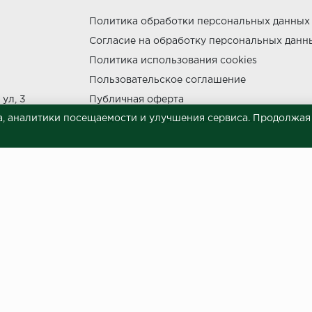
Политика обработки персональных данных
Согласие на обработку персональных данн
утки.
Политика использования cookies
Пользовательское соглашение
ул, 3
Публичная оферта
, аналитики посещаемости и улучшения сервиса. Продолжая п
Сведения о продавце (реквизиты)
ния прямых солнечных лучей.
НЕ МОЖЕТ
 материалов © 2023.
й характер и ни при каких условиях не является публичной офертой, опреде
готовки и размещения информации занимает некоторое время. Следовательн
 представленных на сайте. Цена может быть изменена относительно заявленно
ой обработки персональных данных
и даю согласие на обра