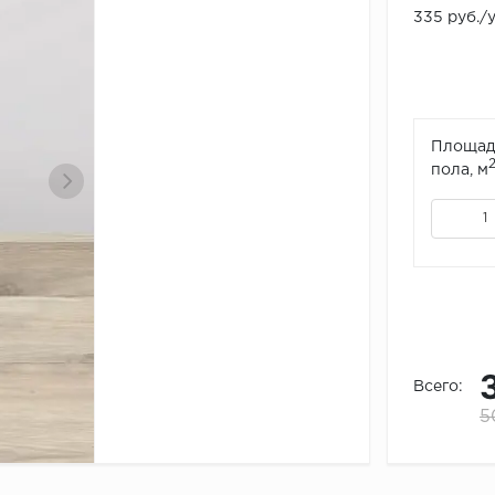
335 руб./
Площад
пола, м
Всего:
5