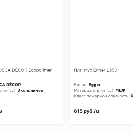
OSCA DECOR Ecopolimer
Плинтус Egger L359
CA DÉCOR
Бренд:
Egger
линтус):
Экополимер
Материал(плинтус):
МДФ
Класс пожарной опасности:
м
615 руб./м