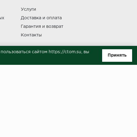
Услуги
Изменение
ых
Доставка и оплата
Гарантия и возврат
Контакты
ользоваться сайтом https://ctom.su, вы
Принять
ляемой положениями Статьи 437(п.2) ГК РФ. Несмотря на то, что были
о, не всегда своевременно отражаются изменения. Товар может
й на сайте.
ботку моих персональных данных в целях исполнения