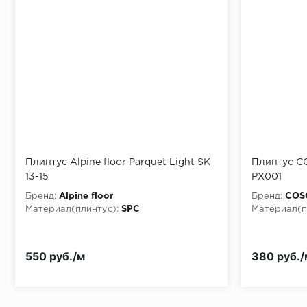
Монтаж последней пластины первого ряда:
Начало второго (и последующих) ряда:
Место доставки
Плинтус Alpine floor Parquet Light SK
Плинтус C
13-15
PX001
Правила
Бренд:
Alpine floor
Бренд:
COS
Монтаж последнего ряда:
Материал(плинтус):
SPC
Материал(п
550 руб./м
380 руб./
Условия доставки