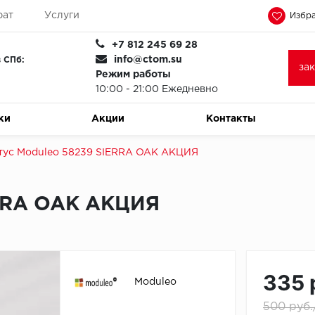
рат
Услуги
Избра
+7 812 245 69 28
info@ctom.su
 СПб:
за
Режим работы
10:00 - 21:00 Ежедневно
ки
Акции
Контакты
тус Moduleo 58239 SIERRA OAK АКЦИЯ
ERRA OAK АКЦИЯ
335 
Moduleo
500 руб.