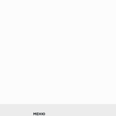
без нагрузки в теч
МЕНЮ