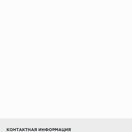
Установка под дверными коробками:
Заключительные работы по установке:
КОНТАКТНАЯ ИНФОРМАЦИЯ