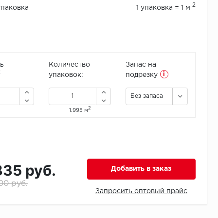
2
упаковка
1 упаковка = 1 м
ь
Количество
Запас на
i
2
упаковок:
подрезку
Без запаса
2
1.995 м
335 руб.
Добавить в заказ
00 руб.
Запросить оптовый прайс