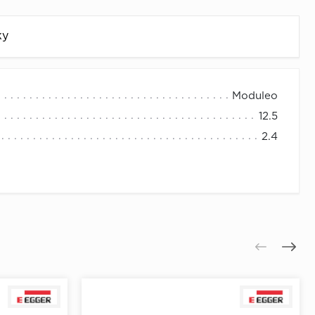
жу
Moduleo
12.5
2.4