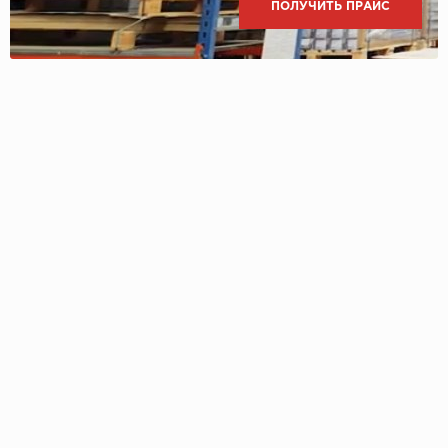
ПОЛУЧИТЬ ПРАЙС
Icon Floor
IVC Group
Jinan PDM
Juteks
KDF
Krono Xonic
LG Decotile
LimeStone
Lucky Floor
Made in Belgium