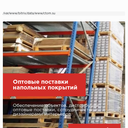
Egger
/var/www/bitrix/data/www/ctom.su
Ensten
Fargo
Fast Floor
FineFlex
FineFloor
Оптовые поставки
напольных покрытий
Floor Click
Forbo
Обеспечение объектов, дистрибуция,
оптовые поставки, сотрудничество с
Forbo Allura Click
дизайнерами интерьеров.
HC luxury flooring