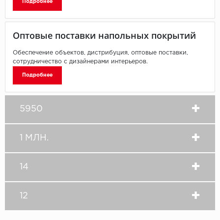
Подробнее
Пробковое покрытие
Bohofloor
Оптовые поставки напольных покрытий
Bonkeel
Обеспечение объектов, дистрибуция, оптовые поставки,
сотрудничество с дизайнерами интерьеров.
Classen
Подробнее
CorkArt Vinyl Con
CronaFloor
5950
Damy Floor
1 МЛН.
Decoria
14
Dolce Flooring SP
ECO Parquet Alste
12
EcoClick