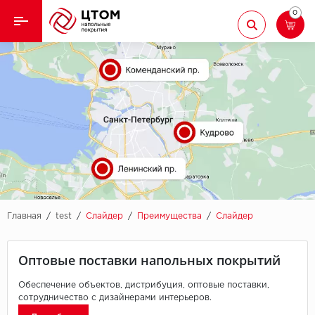
0
Назад
Назад
Кварцвиниловая плитка
Aberhof
Ламинат
Adelar
Ковролин
Alfa
Линолеум
AllureFloor
Паркет
Alpine floor
Главная
/
test
/
Слайдер
/
Преимущества
/
Слайдер
Паркетная доска
Aquamax
Оптовые поставки напольных покрытий
Плинтус
Arbiton
Обеспечение объектов, дистрибуция, оптовые поставки,
сотрудничество с дизайнерами интерьеров.
Подложка
Berry Alloc