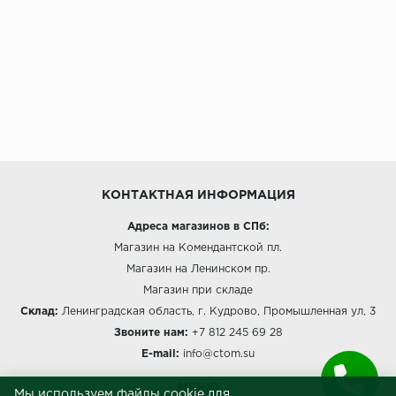
ROYCE
Smartprofile
SPC
SPC Alta Step
SPC Betta
КОНТАКТНАЯ ИНФОРМАЦИЯ
SPC DEW
Адреса магазинов в СПб:
SPC Flooring
Магазин на Комендантской пл.
Магазин на Ленинском пр.
SPC Ideal Flooring
Магазин при складе
Склад:
Ленинградская область, г. Кудрово, Промышленная ул, 3
SPC Kronostep
Звоните нам:
+7 812 245 69 28
E-mail:
info@ctom.su
SPC Promo
МЕНЮ
Мы используем файлы cookie для