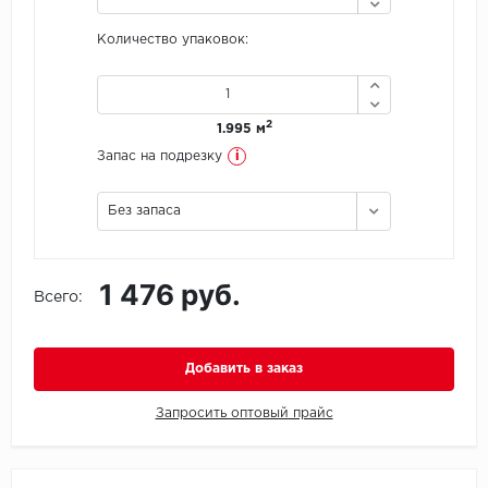
Количество упаковок:
Icon Floor
IVC Group
2
1.995 м
Jinan PDM
i
Запас на подрезку
Juteks
Без запаса
KDF
1 476 руб.
Krono Xonic
Всего:
LG Decotile
Добавить в заказ
LimeStone
Запросить оптовый прайс
Lucky Floor
Made in Belgium