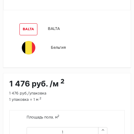
Egger
Ensten
BALTA
BALTA
Fargo
Бельгия
Fast Floor
FineFlex
FineFloor
2
1 476 руб. /м
Floor Click
1 476 руб./упаковка
2
1 упаковка = 1 м
Forbo
2
Площадь пола, м
Forbo Allura Click
HC luxury flooring