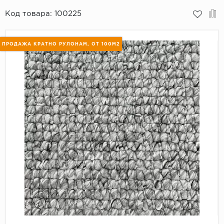
Код товара:
100225
Пробковое покрытие
Bohofloor
Bonkeel
ПРОДАЖА КРАТНО РУЛОНАМ, ОТ 100М2
Classen
CorkArt Vinyl Con
CronaFloor
Damy Floor
Decoria
Dolce Flooring SP
ECO Parquet Alste
EcoClick