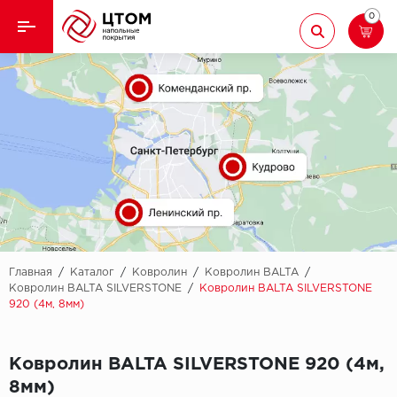
0
Назад
Назад
Кварцвиниловая плитка
Aberhof
Ламинат
Adelar
Ковролин
Alfa
Линолеум
AllureFloor
Паркет
Alpine floor
Главная
/
Каталог
/
Ковролин
/
Ковролин BALTA
/
Ковролин BALTA SILVERSTONE
/
Ковролин BALTA SILVERSTONE
920 (4м, 8мм)
Паркетная доска
Aquamax
Плинтус
Arbiton
Ковролин BALTA SILVERSTONE 920 (4м,
8мм)
Подложка
Berry Alloc