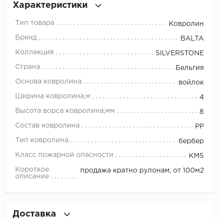
Характеристики
Millenium
Тип товара
Ковролин
Бренд
BALTA
Moduleo
Коллекция
SILVERSTONE
Natisston
Страна
Бельгия
Основа ковролина
войлок
Next Step
Ширина ковролина,м
4
No brand
Высота ворса ковролина,мм
8
Состав ковролина
PP
Novafloor
Тип ковролина
бербер
Pergo
Класс пожарной опасности
КМ5
Короткое
продажа кратно рулонам, от 100м2
Primavera
описание
Quality Flooring
Доставка