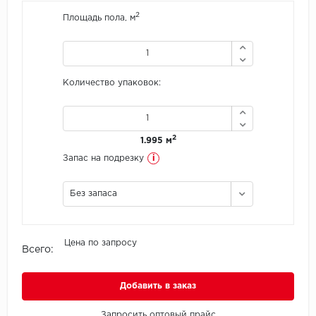
2
Площадь пола, м
Icon Floor
IVC Group
Количество упаковок:
Jinan PDM
Juteks
2
1.995 м
KDF
i
Запас на подрезку
Krono Xonic
Без запаса
LG Decotile
Цена по запросу
Всего:
LimeStone
Lucky Floor
Добавить в заказ
Made in Belgium
Запросить оптовый прайс