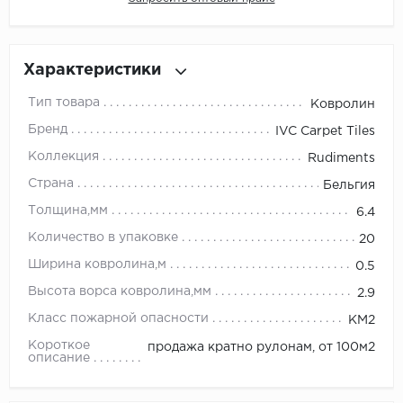
Millenium
Характеристики
Moduleo
Тип товара
Ковролин
Natisston
Бренд
IVC Carpet Tiles
Коллекция
Rudiments
Next Step
Страна
Бельгия
No brand
Толщина,мм
6.4
Количество в упаковке
20
Novafloor
Ширина ковролина,м
0.5
Pergo
Высота ворса ковролина,мм
2.9
Класс пожарной опасности
КМ2
Primavera
Короткое
продажа кратно рулонам, от 100м2
описание
Quality Flooring