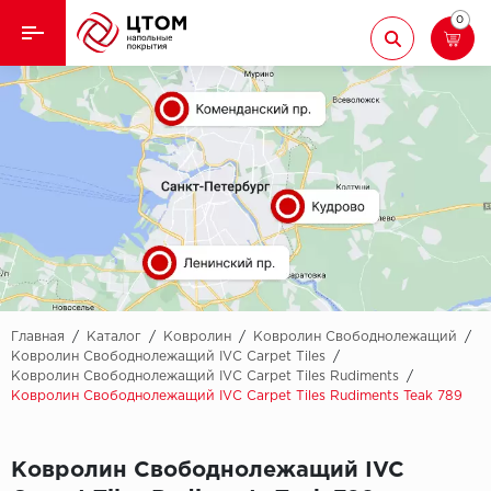
0
Назад
Назад
Кварцвиниловая плитка
Aberhof
Ламинат
Adelar
Ковролин
Alfa
Линолеум
AllureFloor
Паркет
Alpine floor
Главная
/
Каталог
/
Ковролин
/
Ковролин Свободнолежащий
/
Ковролин Свободнолежащий IVC Carpet Tiles
/
Ковролин Свободнолежащий IVC Carpet Tiles Rudiments
/
Паркетная доска
Aquamax
Ковролин Свободнолежащий IVC Carpet Tiles Rudiments Teak 789
Плинтус
Arbiton
Ковролин Свободнолежащий IVC
Подложка
Berry Alloc