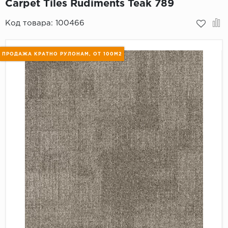
Carpet Tiles Rudiments Teak 789
Пробковое покрытие
Bohofloor
Код товара:
100466
Bonkeel
ПРОДАЖА КРАТНО РУЛОНАМ, ОТ 100М2
Classen
CorkArt Vinyl Con
CronaFloor
Damy Floor
Decoria
Dolce Flooring SP
ECO Parquet Alste
EcoClick