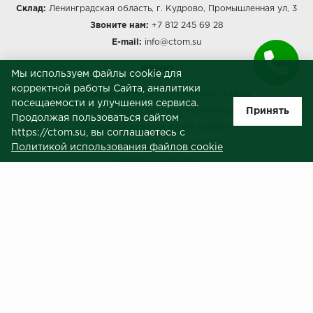
Склад:
Ленинградская область, г. Кудрово, Промышленная ул, 3
Звоните нам:
+7 812 245 69 28
E-mail:
info@ctom.su
МЕНЮ
Мы используем файлы cookie для
корректной работы Сайта, аналитики
Политика обработки персональных данных
посещаемости и улучшения сервиса.
Принять
Согласие на обработку персональных данных
Продолжая пользоваться сайтом
Политика использования cookies
https://ctom.su, вы соглашаетесь с
Пользовательское соглашение
Политикой использования файлов cookie
Публичная оферта
Сведения о продавце (реквизиты)
ЗАКАЗЧИКАМ
Услуги
Доставка и оплата
Гарантия и возврат
Контакты