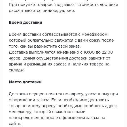
SPC Stronghold
При покупке товаров "под заказ" стоимость доставки
рассчитывается индивидуально.
TANTO
Время доставки
Tarkett
Время доставки согласовывается с менеджером,
Tulesna
который обязательно свяжется с вами сразу после
того, как вы разместите свой заказ.
Veon
Доставка выполняется ежедневно с 10:00 до 22:00
часов. Время осуществления доставки зависит от
Vinil click
времени размещения заказа и наличия товара на
складе:
Vinilam
Место доставки
Wonderful Vinyl Fl
Доставка осуществляется по адресу, указанному при
оформлении заказа. Если необходимо доставить
товар по иному адресу, необходимо сообщить адрес
менеджеру, который свяжется с вами
непосредственно после оформления заказа на
сайте.