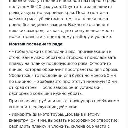
боковой выступ планки в боковой паз первого ряда
под углом 15-20 градусов. Опустите и защёлкните
ряды, аккуратно выровняв края. После монтажа
каждого ряда, убедитесь в том, что планки лежат
ровно без видимых зазоров. Важно не оставлять
никаких зазоров, так как одно пропущенное место
может привести к повторному разбору и укладке.
Монтаж последнего ряда:
- Чтобы уложить последний ряд, примыкающий к
стене, вам нужно обратной стороной прикладывать
планку на планку последующего ряда. Отчертите
линию, которая обозначит пространство для обреза.
Убедитесь, что последний ряд будет не менее 50 мм
по ширине. Не забывайте про отступ минимум 10 мм
от края стены. После завершения установки,
распорные колышки нужно убрать.
При наличии труб или иных точек упора необходимо
выполнить следующие действия:
- Измерить диаметр трубы. Добавив к этому
диаметру 10-14 мм, вырезать необходимое отверстие,
распилить планку и уложить, склеив обе части с