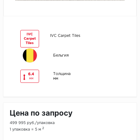
Egger
Ensten
IVC
IVC Carpet Tiles
Carpet
Fargo
Tiles
Fast Floor
Бельгия
FineFlex
Толщина
6.4
мм
мм
FineFloor
Floor Click
Цена по запросу
Forbo
499 995 руб./упаковка
Forbo Allura Click
2
1 упаковка = 5 м
HC luxury flooring