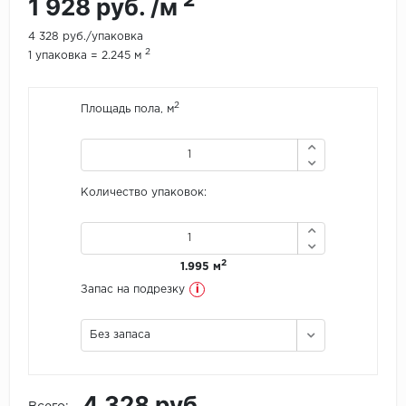
2
1 928 руб. /м
Icon Floor
4 328 руб./упаковка
2
1 упаковка = 2.245 м
IVC Group
2
Площадь пола, м
Jinan PDM
Juteks
Количество упаковок:
KDF
Krono Xonic
2
1.995 м
LG Decotile
i
Запас на подрезку
LimeStone
Без запаса
Lucky Floor
4 328 руб.
Made in Belgium