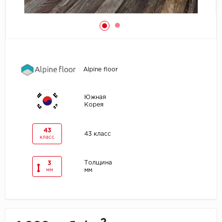
Egger
Ensten
Fargo
Alpine floor
Fast Floor
Южная
Корея
FineFlex
FineFloor
43
43 класс
класс
Floor Click
Толщина
3
мм
мм
Forbo
Forbo Allura Click
HC luxury flooring