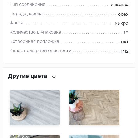
ROYCE
Тип соединения
клеевое
Smartprofile
Порода дерева
орех
Фаска
микро
SPC
Количество в упаковке
10
SPC Alta Step
Встроенная подложка
нет
Класс пожарной опасности
КМ2
SPC Betta
SPC DEW
Другие цвета
SPC Flooring
SPC Ideal Flooring
SPC Kronostep
SPC Promo