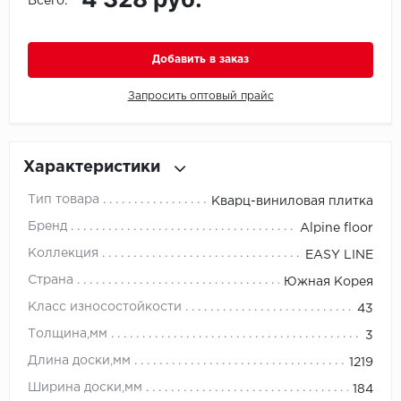
Всего:
Millenium
Добавить в заказ
Moduleo
Запросить оптовый прайс
Natisston
Next Step
Характеристики
No brand
Тип товара
Кварц-виниловая плитка
Бренд
Alpine floor
Novafloor
Коллекция
EASY LINE
Pergo
Страна
Южная Корея
Класс износостойкости
43
Primavera
Толщина,мм
3
Quality Flooring
Длина доски,мм
1219
Ширина доски,мм
184