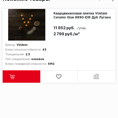
Кварцвиниловая плитка Vinilam
Ceramo Glue 8890-EIR Дуб Лугано
11 952 руб.
/упак.
2 799 руб./м²
Бренд:
Vinilam
Класс износостойкости:
43
Толщина,мм:
2.5
Тип соединения:
клеевое
Класс пожарной опасности:
КМ2