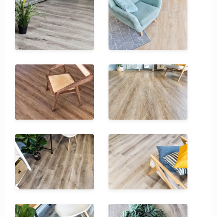
SPC Stronghold
TANTO
Tarkett
Tulesna
Veon
Vinil click
Vinilam
Wonderful Vinyl Fl