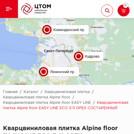
0
Назад
Назад
Кварцвиниловая плитка
Aberhof
Ламинат
Adelar
Ковролин
Alfa
Линолеум
AllureFloor
Паркет
Alpine floor
Главная
/
Каталог
/
Кварцвиниловая плитка
/
Кварцвиниловая плитка Alpine floor
/
Кварцвиниловая плитка Alpine floor EASY LINE
/
Кварцвиниловая
Паркетная доска
Aquamax
плитка Alpine floor EASY LINE ЕСО 3-11 ОРЕХ СОСТАРЕННЫЙ
Плинтус
Arbiton
Кварцвиниловая плитка Alpine floor
Подложка
Berry Alloc