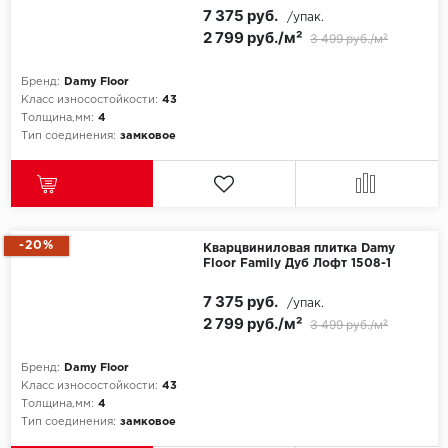
SPC Stronghold
7 375 руб.
/упак.
2 799 руб./м²
3 499 руб./м²
TANTO
Бренд:
Damy Floor
Tarkett
Класс износостойкости:
43
Толщина,мм:
4
Tulesna
Тип соединения:
замковое
Veon
Vinil click
-20%
Кварцвиниловая плитка Damy
Floor Family Дуб Лофт 1508-1
Vinilam
7 375 руб.
/упак.
Wonderful Vinyl Fl
2 799 руб./м²
3 499 руб./м²
Бренд:
Damy Floor
Класс износостойкости:
43
Толщина,мм:
4
Тип соединения:
замковое