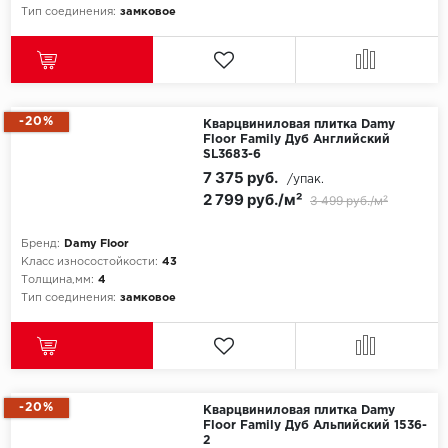
ROYCE
Тип соединения:
замковое
Smartprofile
SPC
-20%
Кварцвиниловая плитка Damy
SPC Alta Step
Floor Family Дуб Английский
SL3683-6
7 375 руб.
SPC Betta
/упак.
2 799 руб./м²
3 499 руб./м²
SPC DEW
Бренд:
Damy Floor
Класс износостойкости:
43
SPC Flooring
Толщина,мм:
4
Тип соединения:
замковое
SPC Ideal Flooring
SPC Kronostep
SPC Promo
-20%
Кварцвиниловая плитка Damy
Floor Family Дуб Альпийский 1536-
2