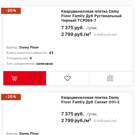
-20%
Egger
Кварцвиниловая плитка Damy
Floor Family Дуб Рустикальный
Черный TCM369-7
Ensten
7 375 руб.
/упак.
2 799 руб./м²
3 499 руб./м²
Fargo
Бренд:
Damy Floor
Fast Floor
Класс износостойкости:
43
Толщина,мм:
4
Тип соединения:
замковое
FineFlex
FineFloor
Floor Click
-20%
Кварцвиниловая плитка Damy
Floor Family Дуб Селект 001-2
Forbo
7 375 руб.
/упак.
2 799 руб./м²
Forbo Allura Click
3 499 руб./м²
HC luxury flooring
Бренд:
Damy Floor