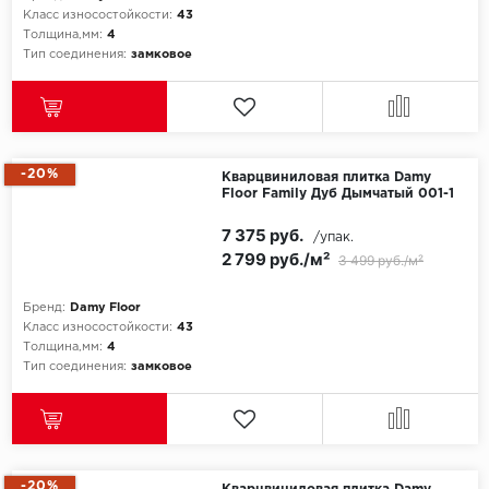
Класс износостойкости:
43
Толщина,мм:
4
Icon Floor
Тип соединения:
замковое
IVC Group
Jinan PDM
-20%
Кварцвиниловая плитка Damy
Juteks
Floor Family Дуб Дымчатый 001-1
7 375 руб.
/упак.
KDF
2 799 руб./м²
3 499 руб./м²
Krono Xonic
Бренд:
Damy Floor
Класс износостойкости:
43
LG Decotile
Толщина,мм:
4
Тип соединения:
замковое
LimeStone
Lucky Floor
Made in Belgium
-20%