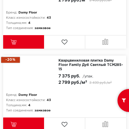
3 499 руб./м²
Бренд:
Damy Floor
Класс износостойкости:
43
Толщина,мм:
4
Тип соединения:
замковое
-20%
Кварцвиниловая плитка Damy
Floor Family Дуб Светлый TCM285-
15
7 375 руб.
/упак.
2 799 руб./м²
3 499 руб./м²
Бренд:
Damy Floor
Класс износостойкости:
43
Толщина,мм:
4
Тип соединения:
замковое