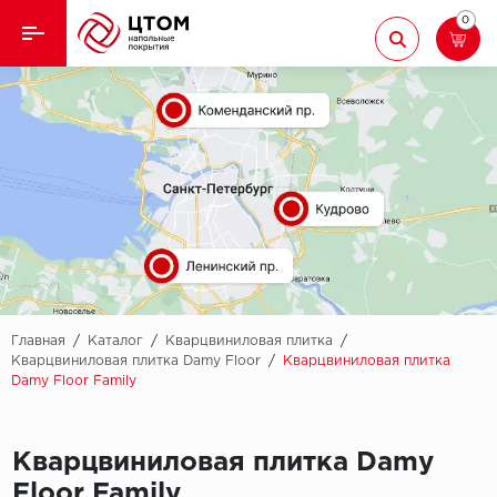
0
Назад
Назад
Кварцвиниловая плитка
Aberhof
Ламинат
Adelar
Ковролин
Alfa
Линолеум
AllureFloor
Паркет
Alpine floor
Главная
/
Каталог
/
Кварцвиниловая плитка
/
Кварцвиниловая плитка Damy Floor
/
Кварцвиниловая плитка
Damy Floor Family
Паркетная доска
Aquamax
Плинтус
Arbiton
Кварцвиниловая плитка Damy
Подложка
Berry Alloc
Floor Family