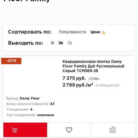
Пробковое покрытие
Bohofloor
Bonkeel
Сортировать по:
Популярности
Цене
Classen
Выводить по:
18
36
72
CorkArt Vinyl Con
-20%
Кварцвиниловая плитка Damy
Floor Family Дуб Рустикальный
CronaFloor
Cерый TCM369-28
7 375 руб.
/упак.
Damy Floor
2 799 руб./м²
3 499 руб./м²
Decoria
Бренд:
Damy Floor
Класс износостойкости:
43
Dolce Flooring SP
Толщина,мм:
4
Тип соединения:
замковое
ECO Parquet Alste
EcoClick