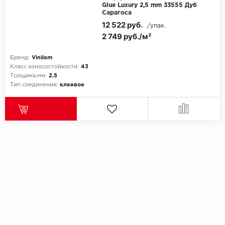
Glue Luxury 2,5 mm 33555 Дуб
Сарагоса
12 522 руб.
/упак.
2 749 руб./м²
Бренд:
Vinilam
Класс износостойкости:
43
Толщина,мм:
2.5
Тип соединения:
клеевое