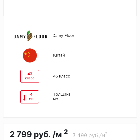
Egger
Ensten
Damy Floor
Fargo
Fast Floor
Китай
FineFlex
43
43 класс
класс
FineFloor
Толщина
4
Floor Click
мм
мм
Forbo
Forbo Allura Click
2
2 799 руб. /м
2
3 499 руб./м
HC luxury flooring