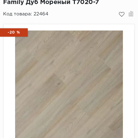
Family Дуб Мореный T7020-7
Пробковое покрытие
Bohofloor
Код товара:
22464
Bonkeel
-20 %
Classen
CorkArt Vinyl Con
CronaFloor
Damy Floor
Decoria
Dolce Flooring SP
ECO Parquet Alste
EcoClick