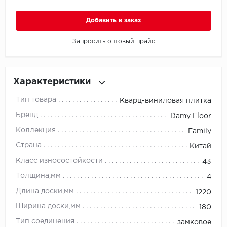
Добавить в заказ
Millenium
Запросить оптовый прайс
Moduleo
Natisston
Характеристики
Next Step
Тип товара
Кварц-виниловая плитка
No brand
Бренд
Damy Floor
Коллекция
Family
Novafloor
Страна
Китай
Pergo
Класс износостойкости
43
Толщина,мм
4
Primavera
Длина доски,мм
1220
Quality Flooring
Ширина доски,мм
180
Тип соединения
замковое