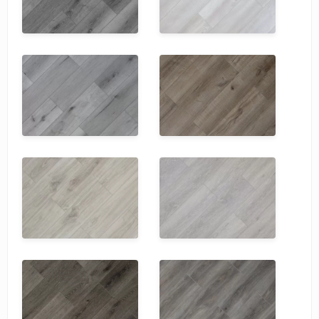
SPC Stronghold
TANTO
Tarkett
Tulesna
Veon
Vinil click
Vinilam
Wonderful Vinyl Fl