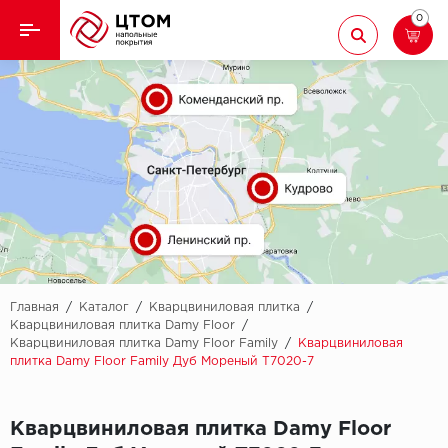
0
Назад
Назад
Кварцвиниловая плитка
Aberhof
Ламинат
Adelar
Ковролин
Alfa
Линолеум
AllureFloor
Паркет
Alpine floor
Главная
/
Каталог
/
Кварцвиниловая плитка
/
Кварцвиниловая плитка Damy Floor
/
Кварцвиниловая плитка Damy Floor Family
/
Кварцвиниловая
Паркетная доска
Aquamax
плитка Damy Floor Family Дуб Мореный T7020-7
Плинтус
Arbiton
Кварцвиниловая плитка Damy Floor
Подложка
Berry Alloc