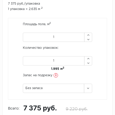
7 375 руб./упаковка
2
1 упаковка = 2.635 м
Icon Floor
IVC Group
2
Площадь пола, м
Jinan PDM
Juteks
Количество упаковок:
KDF
Krono Xonic
2
1.995 м
i
Запас на подрезку
LG Decotile
Без запаса
LimeStone
Lucky Floor
7 375 руб.
Всего:
9 220 руб.
Made in Belgium