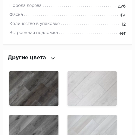
ROYCE
Порода дерева
дуб
Smartprofile
Фаска
4V
Количество в упаковке
12
SPC
Встроенная подложка
нет
SPC Alta Step
SPC Betta
Другие цвета
SPC DEW
SPC Flooring
SPC Ideal Flooring
SPC Kronostep
SPC Promo