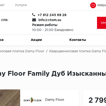
рат
Услуги
Избра
+7 812 245 69 28
info@ctom.su
 СПб:
за
Режим работы
10:00 - 21:00 Ежедневно
ки
Акции
Контакты
иловая плитка Damy Floor
/
Кварцвиниловая плитка Damy Flo
 Floor Family Дуб Изысканны
2 79
Damy Floor