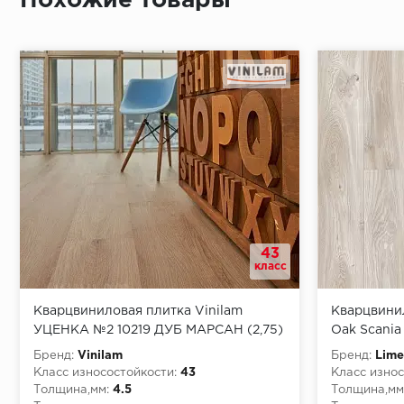
Похожие товары
Монтаж последней пластины первого ряда:
Начало второго (и последующих) ряда:
Место доставки
43
Правила
класс
Монтаж последнего ряда:
Кварцвиниловая плитка Vinilam
Кварцвини
УЦЕНКА №2 10219 ДУБ МАРСАН (2,75)
Oak Scani
Бренд:
Vinilam
Бренд:
Lime
Класс износостойкости:
43
Класс износ
Толщина,мм:
4.5
Толщина,мм
Условия доставки