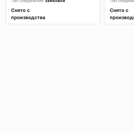
Тип соединения:
замковое
Тип соедине
Снято с
Снято с
производства
производ
Установка под дверными коробками:
Заключительные работы по установке: