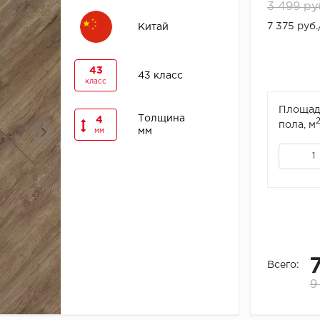
3 499 ру
7 375 руб
Китай
43
43 класс
класс
Площад
Толщина
4
пола, м
мм
мм
Всего:
9