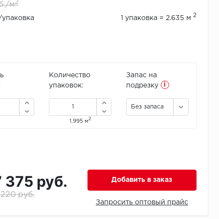
2
б./м
2
./упаковка
1 упаковка = 2.635 м
ь
Количество
Запас на
i
2
упаковок:
подрезку
Без запаса
2
1.995 м
7 375 руб.
Добавить в заказ
 220 руб.
Запросить оптовый прайс