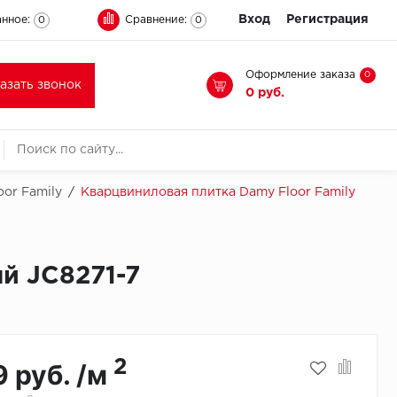
Вход
Регистрация
нное:
Сравнение:
0
0
Оформление заказа
0
казать звонок
0 руб.
or Family
/
Кварцвиниловая плитка Damy Floor Family
й JC8271-7
2
9 руб. /м