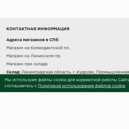
Условия выгрузки и подъема
температуры должно быть не более чем на 5 °C в с
КОНТАКТНАЯ ИНФОРМАЦИЯ
Адреса магазинов в СПб:
Магазин на Комендантской пл.
Магазин на Ленинском пр.
беречь от попада
Магазин при складе
Склад:
Ленинградская область, г. Кудрово, Промышленная 
Мы используем файлы cookie для корректной работы Сайта
Звоните нам:
+7 812 245 69 28
соглашаетесь с
Политикой использования файлов cookie
E-mail:
info@ctom.su
Условия самовывоза
Центральный терминал отделочных