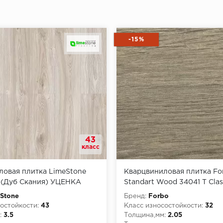
-15%
43
класс
ловая плитка LimeStone
Кварцвиниловая плитка For
a (Дуб Скания) УЦЕНКА
Standart Wood 34041 T Clas
Oak
Stone
Бренд:
Forbo
остойкости:
43
Класс износостойкости:
32
:
3.5
Толщина,мм:
2.05