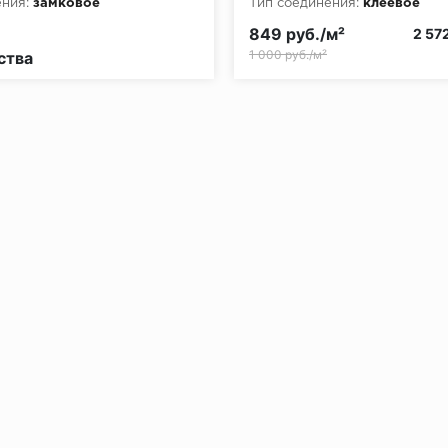
ния:
замковое
Тип соединения:
клеевое
849 руб./м²
2 57
1 000 руб./м²
ства
без нагрузки в теч