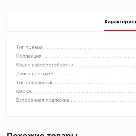
Характерис
Стоимость доставки
Тип товара
Коллекция
Класс износостойкости
Длина доски,мм
Тип соединения
Первый ряд:
Фаска
Встроенная подложка
Монтаж второй и последующих пластин:
Время доставки