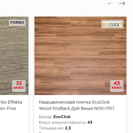
FORBO
32
43
класс
класс
bo Effekta
Кварцвиниловая плитка EcoClick
sic Fine
Wood DryBack Дуб Виши NOX-1707
Бренд:
EcoClick
Класс износостойкости:
43
Толщина,мм:
2.3