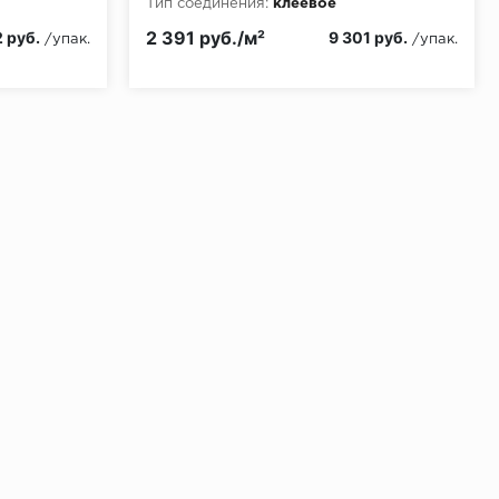
Тип соединения:
клеевое
Класс пожарной опасности:
КМ2
2 391 руб./м²
2 руб.
9 301 руб.
/упак.
/упак.
ении 48 часов