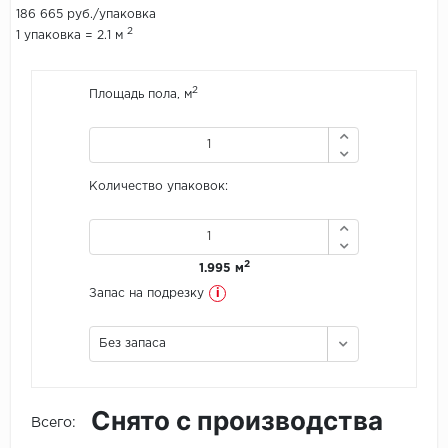
186 665 руб./упаковка
2
1 упаковка = 2.1 м
Icon Floor
IVC Group
2
Площадь пола, м
Jinan PDM
Juteks
Количество упаковок:
KDF
Krono Xonic
2
1.995 м
i
Запас на подрезку
LG Decotile
Без запаса
LimeStone
Lucky Floor
Снято с производства
Всего:
Made in Belgium