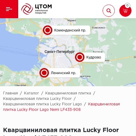
0
Назад
Назад
Кварцвиниловая плитка
Aberhof
Ламинат
Adelar
Ковролин
Alfa
Линолеум
AllureFloor
Паркет
Alpine floor
Главная
/
Каталог
/
Кварцвиниловая плитка
/
Кварцвиниловая плитка Lucky Floor
/
Кварцвиниловая плитка Lucky Floor Lago
/
Кварцвиниловая
Паркетная доска
Aquamax
плитка Lucky Floor Lago Nemi LF433-908
Плинтус
Arbiton
Кварцвиниловая плитка Lucky Floor
Подложка
Berry Alloc