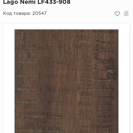
Lago Nemi LF433-908
Пробковое покрытие
Bohofloor
Код товара:
20547
Bonkeel
Classen
CorkArt Vinyl Con
CronaFloor
Damy Floor
Decoria
Dolce Flooring SP
ECO Parquet Alste
EcoClick