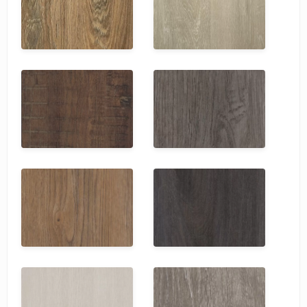
SPC Stronghold
TANTO
Tarkett
Tulesna
Veon
Vinil click
Vinilam
Wonderful Vinyl Fl