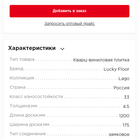
Добавить в заказ
Millenium
Запросить оптовый прайс
Moduleo
Natisston
Характеристики
Next Step
Тип товара
Кварц-виниловая плитка
Бренд
No brand
Lucky Floor
Коллекция
Lago
Novafloor
Страна
Россия
Класс износостойкости
Pergo
33
Толщина,мм
4.5
Primavera
Длина доски,мм
1200
Ширина доски,мм
Quality Flooring
175
Тип соединения
замковое