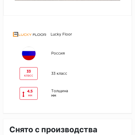
Egger
Ensten
Lucky Floor
Fargo
Fast Floor
Россия
FineFlex
33
33 класс
класс
FineFloor
Толщина
4.5
Floor Click
мм
мм
Forbo
Forbo Allura Click
Снято с производства
HC luxury flooring