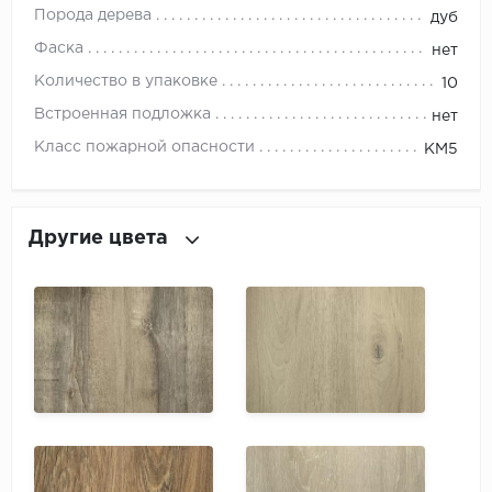
ROYCE
Порода дерева
дуб
Фаска
Smartprofile
нет
Количество в упаковке
10
SPC
Встроенная подложка
нет
Класс пожарной опасности
SPC Alta Step
КМ5
SPC Betta
Другие цвета
SPC DEW
SPC Flooring
SPC Ideal Flooring
SPC Kronostep
SPC Promo