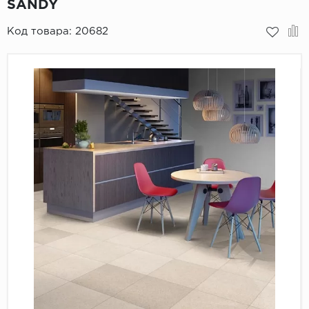
SANDY
Пробковое покрытие
Bohofloor
Код товара:
20682
Bonkeel
Classen
CorkArt Vinyl Con
CronaFloor
Damy Floor
Decoria
Dolce Flooring SP
ECO Parquet Alste
EcoClick