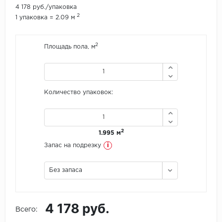
4 178 руб./упаковка
2
1 упаковка = 2.09 м
Icon Floor
IVC Group
2
Площадь пола, м
Jinan PDM
Juteks
Количество упаковок:
KDF
Krono Xonic
2
1.995 м
i
Запас на подрезку
LG Decotile
Без запаса
LimeStone
Lucky Floor
4 178 руб.
Всего:
Made in Belgium