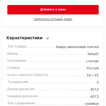
Добавить в заказ
Millenium
Запросить оптовый прайс
Moduleo
Natisston
Характеристики
Next Step
Тип товара
Кварц-виниловая плитка
No brand
Бренд
Tarkett
Коллекция
Lounge
Novafloor
Страна
Россия
Pergo
Класс износостойкости
34 / 43
Толщина,мм
3
Primavera
Длина доски,мм
457.2
Quality Flooring
Ширина доски,мм
457.2
Тип соединения
клеевое