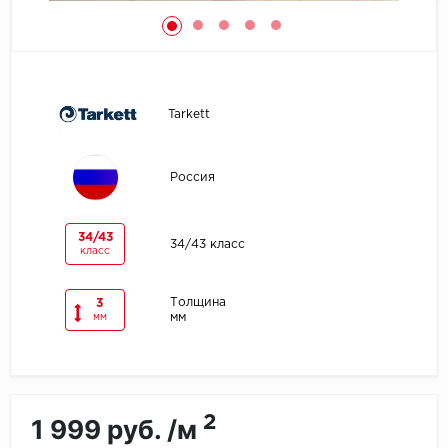
Egger
Ensten
Tarkett
Fargo
Fast Floor
Россия
FineFlex
34/43
34/43 класс
класс
FineFloor
Толщина
3
Floor Click
мм
мм
Forbo
Forbo Allura Click
2
1 999 руб. /м
HC luxury flooring