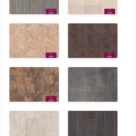
SPC Stronghold
TANTO
Tarkett
Tulesna
Veon
Vinil click
Vinilam
Wonderful Vinyl Fl