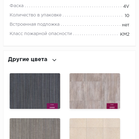
ROYCE
Фаска
4V
Smartprofile
Количество в упаковке
10
Встроенная подложка
нет
SPC
Класс пожарной опасности
КМ2
SPC Alta Step
SPC Betta
Другие цвета
SPC DEW
SPC Flooring
SPC Ideal Flooring
SPC Kronostep
SPC Promo