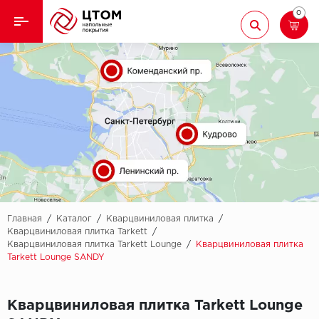
0
Назад
Назад
Кварцвиниловая плитка
Aberhof
Ламинат
Adelar
Ковролин
Alfa
Линолеум
AllureFloor
Паркет
Alpine floor
Главная
/
Каталог
/
Кварцвиниловая плитка
/
Кварцвиниловая плитка Tarkett
/
Кварцвиниловая плитка Tarkett Lounge
/
Кварцвиниловая плитка
Паркетная доска
Aquamax
Tarkett Lounge SANDY
Плинтус
Arbiton
Кварцвиниловая плитка Tarkett Lounge
Подложка
Berry Alloc