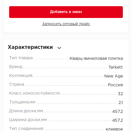
Добавить в заказ
Millenium
Запросить оптовый прайс
Moduleo
Natisston
Характеристики
Next Step
Тип товара
Кварц-виниловая плитка
No brand
Бренд
Tarkett
Коллекция
New Age
Novafloor
Страна
Россия
Pergo
Класс износостойкости
32
Толщина,мм
2.1
Primavera
Длина доски,мм
457.2
Quality Flooring
Ширина доски,мм
457.2
Тип соединения
клеевое