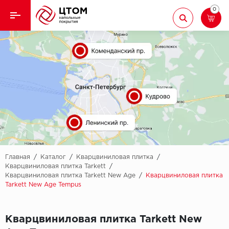
0
Назад
Назад
Кварцвиниловая плитка
Aberhof
Ламинат
Adelar
Ковролин
Alfa
Линолеум
AllureFloor
Паркет
Alpine floor
Главная
/
Каталог
/
Кварцвиниловая плитка
/
Кварцвиниловая плитка Tarkett
/
Кварцвиниловая плитка Tarkett New Age
/
Кварцвиниловая плитка
Паркетная доска
Aquamax
Tarkett New Age Tempus
Плинтус
Arbiton
Кварцвиниловая плитка Tarkett New
Подложка
Berry Alloc