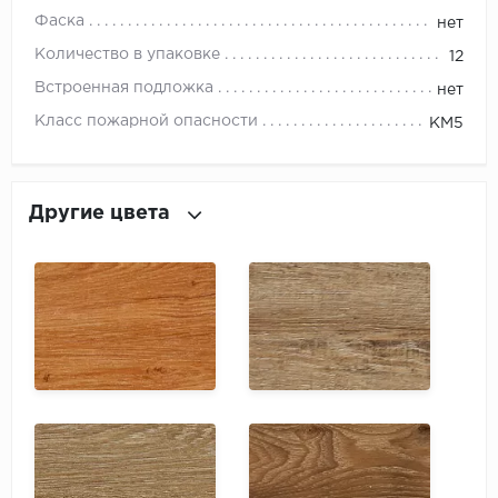
ROYCE
Фаска
нет
Smartprofile
Количество в упаковке
12
Встроенная подложка
нет
SPC
Класс пожарной опасности
КМ5
SPC Alta Step
SPC Betta
Другие цвета
SPC DEW
SPC Flooring
SPC Ideal Flooring
SPC Kronostep
SPC Promo