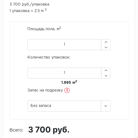
3 700 руб./упаковка
2
1 упаковка = 2.5 м
Icon Floor
IVC Group
2
Площадь пола, м
Jinan PDM
Juteks
Количество упаковок:
KDF
Krono Xonic
2
1.995 м
i
Запас на подрезку
LG Decotile
Без запаса
LimeStone
Lucky Floor
3 700 руб.
Всего:
Made in Belgium