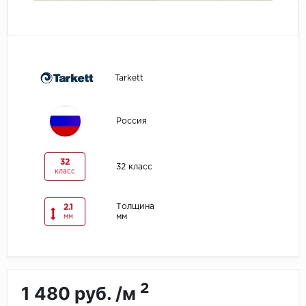
Egger
Ensten
Tarkett
Fargo
Fast Floor
Россия
FineFlex
32
32 класс
класс
FineFloor
Толщина
2.1
Floor Click
мм
мм
Forbo
Forbo Allura Click
2
1 480 руб. /м
HC luxury flooring