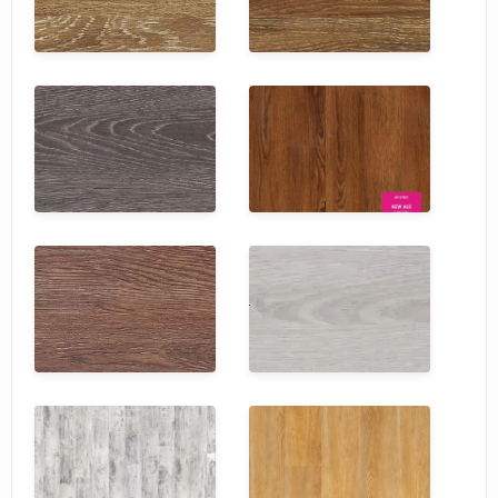
SPC Stronghold
TANTO
Tarkett
Tulesna
Veon
Vinil click
Vinilam
Wonderful Vinyl Fl