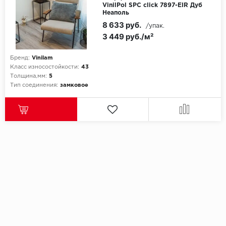
VinilPol SPC click 7897-EIR Дуб
Неаполь
8 633 руб.
/упак.
3 449 руб./м²
Бренд:
Vinilam
Класс износостойкости:
43
Толщина,мм:
5
Тип соединения:
замковое