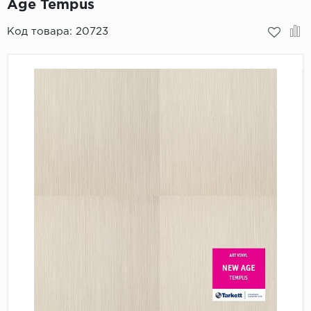
Age Tempus
Пробковое покрытие
Bohofloor
Код товара:
20723
Bonkeel
Classen
CorkArt Vinyl Con
CronaFloor
Damy Floor
Decoria
Dolce Flooring SP
ECO Parquet Alste
EcoClick