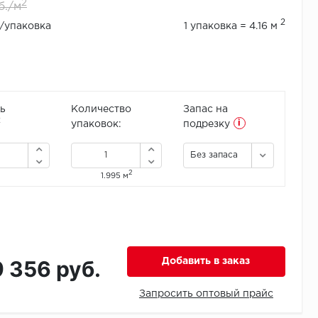
2
б./м
2
./упаковка
1 упаковка = 4.16 м
ь
Количество
Запас на
i
2
упаковок:
подрезку
Без запаса
2
1.995 м
9 356 руб.
Добавить в заказ
Запросить оптовый прайс