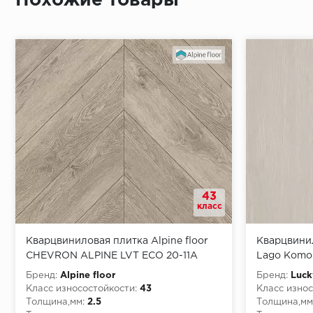
Похожие товары
Монтаж последней пластины первого ряда:
Начало второго (и последующих) ряда:
Место доставки
43
Правила
класс
Монтаж последнего ряда:
Кварцвиниловая плитка Alpine floor
Кварцвинил
CHEVRON ALPINE LVT ECO 20-11A
Lago Komo
Бренд:
Alpine floor
Бренд:
Luck
Класс износостойкости:
43
Класс износ
Толщина,мм:
2.5
Толщина,мм
Условия доставки