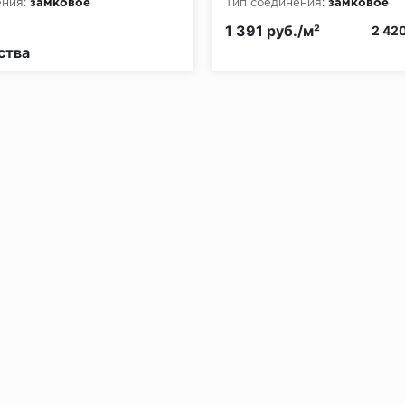
ния:
замковое
Тип соединения:
замковое
рной опасности:
КМ5
1 391 руб./м²
2 420
ства
без нагрузки в теч