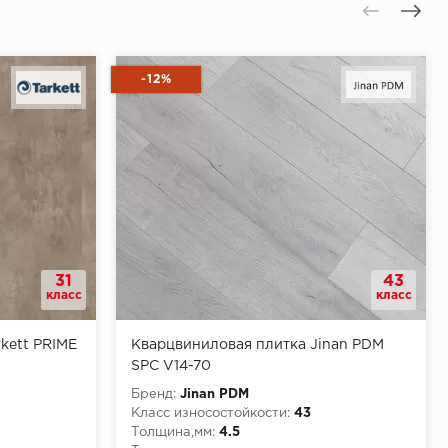
-12%
31
43
класс
класс
kett PRIME
Кварцвиниловая плитка Jinan PDM
SPC V14-70
Бренд:
Jinan PDM
Класс износостойкости:
43
Толщина,мм:
4.5