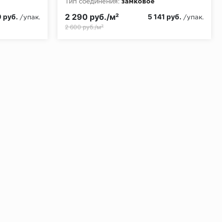
Тип соединения:
замковое
Класс пожарной опасности:
КМ5
2 290 руб./м²
 руб.
5 141 руб.
/упак.
/упак.
2 600 руб./м²
ении 48 часов