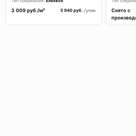
Тип соединения:
клеевое
Тип соедине
Класс пожа
3 009 руб./м²
Снято с
5 940 руб.
/упак.
производ
Установка под дверными коробками:
Заключительные работы по установке: