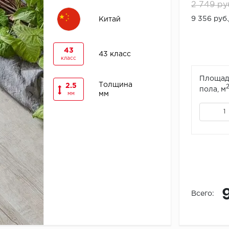
2 749 ру
9 356 руб
Китай
43
43 класс
класс
Площад
Толщина
2.5
пола, м
мм
мм
Всего: