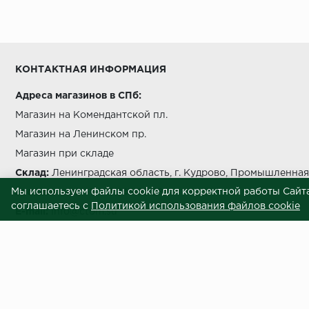
Условия выгрузки и подъема
температуры должно быть не более чем на 5 °C в с
КОНТАКТНАЯ ИНФОРМАЦИЯ
Адреса магазинов в СПб:
Магазин на Комендантской пл.
Магазин на Ленинском пр.
беречь от попада
Магазин при складе
Склад:
Ленинградская область, г. Кудрово, Промышленная 
Мы используем файлы cookie для корректной работы Сайта
Звоните нам:
+7 812 245 69 28
соглашаетесь с
Политикой использования файлов cookie
E-mail:
info@ctom.su
Условия самовывоза
Центральный терминал отделочных