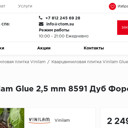
рат
Услуги
Избра
+7 812 245 69 28
info@ctom.su
 СПб:
за
Режим работы
10:00 - 21:00 Ежедневно
ки
Акции
Контакты
ловая плитка Vinilam
/
Кварцвиниловая плитка Vinilam Glue
lam Glue 2,5 mm 8591 Дуб Фор
2 24
Vinilam