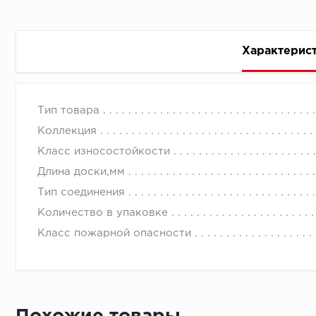
Характерис
Стоимость доставки
Тип товара
Коллекция
Класс износостойкости
Длина доски,мм
Тип соединения
Первый ряд:
Количество в упаковке
Класс пожарной опасности
Монтаж второй и последующих пластин:
Время доставки