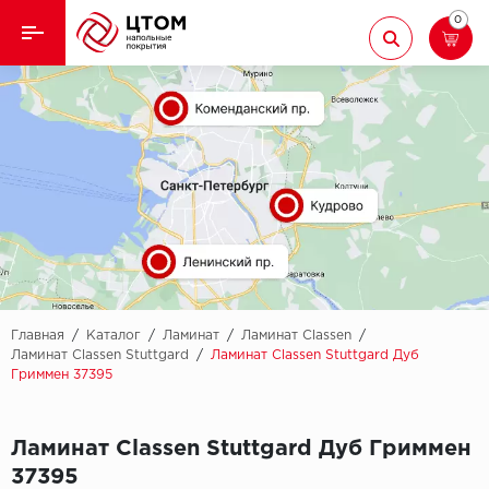
0
Назад
Назад
Кварцвиниловая плитка
Aberhof
Ламинат
Adelar
Ковролин
Alfa
Линолеум
AllureFloor
Паркет
Alpine floor
Главная
/
Каталог
/
Ламинат
/
Ламинат Classen
/
Ламинат Classen Stuttgard
/
Ламинат Classen Stuttgard Дуб
Гриммен 37395
Паркетная доска
Aquamax
Плинтус
Arbiton
Ламинат Classen Stuttgard Дуб Гриммен
37395
Подложка
Berry Alloc