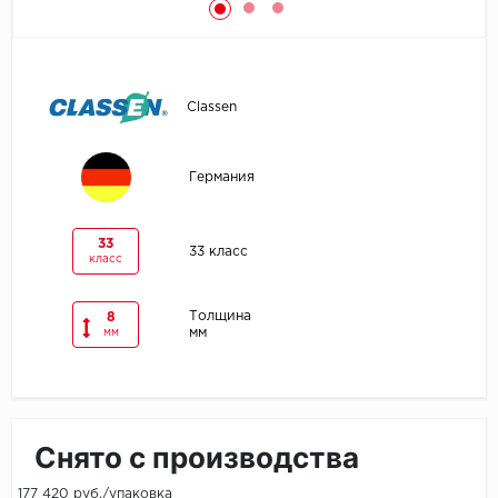
Egger
Ensten
Classen
Fargo
Германия
Fast Floor
FineFlex
33
33 класс
класс
FineFloor
Толщина
8
мм
мм
Floor Click
Forbo
Forbo Allura Click
Снято с производства
HC luxury flooring
177 420 руб./упаковка