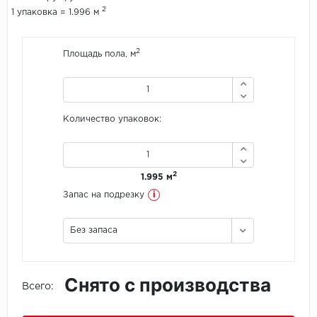
2
1 упаковка = 1.996 м
Icon Floor
2
Площадь пола, м
IVC Group
Jinan PDM
Количество упаковок:
Juteks
KDF
2
1.995 м
Krono Xonic
i
Запас на подрезку
LG Decotile
Без запаса
LimeStone
Снято с производства
Lucky Floor
Всего:
Made in Belgium