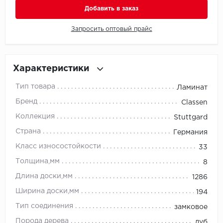
Добавить в заказ
Millenium
Запросить оптовый прайс
Moduleo
Natisston
Характеристики
Тип товара
Ламинат
Next Step
Бренд
Classen
No brand
Коллекция
Stuttgard
Страна
Германия
Novafloor
Класс износостойкости
33
Pergo
Толщина,мм
8
Длина доски,мм
1286
Primavera
Ширина доски,мм
194
Quality Flooring
Тип соединения
замковое
Порода дерева
дуб