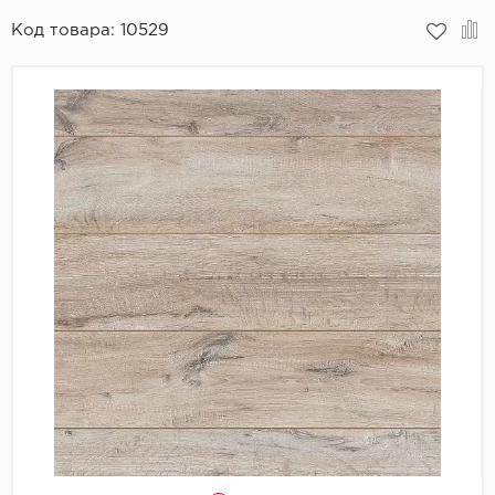
Код товара:
10529
Пробковое покрытие
Bohofloor
Bonkeel
Classen
CorkArt Vinyl Con
CronaFloor
Damy Floor
Decoria
Dolce Flooring SP
ECO Parquet Alste
EcoClick