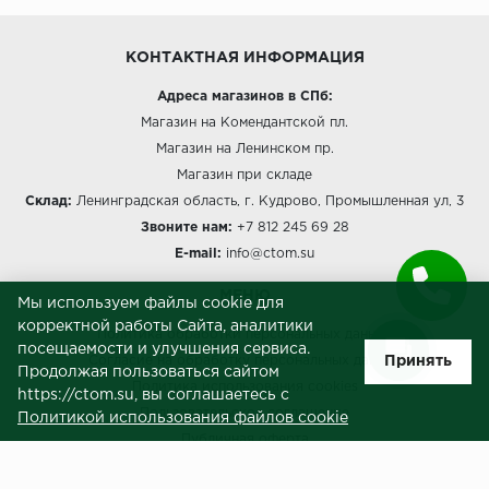
КОНТАКТНАЯ ИНФОРМАЦИЯ
Адреса магазинов в СПб:
Магазин на Комендантской пл.
Магазин на Ленинском пр.
Магазин при складе
Склад:
Ленинградская область, г. Кудрово, Промышленная ул, 3
Звоните нам:
+7 812 245 69 28
E-mail:
info@ctom.su
МЕНЮ
Мы используем файлы cookie для
корректной работы Сайта, аналитики
Политика обработки персональных данных
посещаемости и улучшения сервиса.
Принять
Согласие на обработку персональных данных
Продолжая пользоваться сайтом
Политика использования cookies
https://ctom.su, вы соглашаетесь с
Пользовательское соглашение
Политикой использования файлов cookie
Публичная оферта
Сведения о продавце (реквизиты)