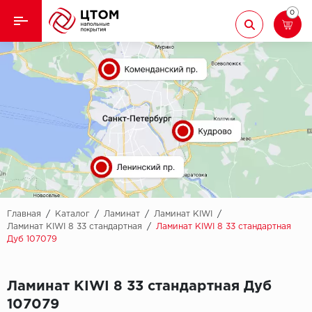
0
Назад
Назад
Кварцвиниловая плитка
Aberhof
Ламинат
Adelar
Ковролин
Alfa
Линолеум
AllureFloor
Паркет
Alpine floor
Главная
/
Каталог
/
Ламинат
/
Ламинат KIWI
/
Ламинат KIWI 8 33 стандартная
/
Ламинат KIWI 8 33 стандартная
Дуб 107079
Паркетная доска
Aquamax
Плинтус
Arbiton
Ламинат KIWI 8 33 стандартная Дуб
107079
Подложка
Berry Alloc