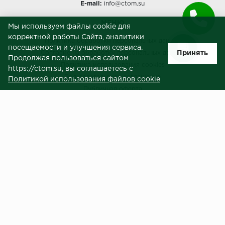
E-mail:
info@ctom.su
МЕНЮ
Мы используем файлы cookie для
корректной работы Сайта, аналитики
Политика обработки персональных данных
посещаемости и улучшения сервиса.
Принять
Согласие на обработку персональных данных
Продолжая пользоваться сайтом
Политика использования cookies
https://ctom.su, вы соглашаетесь с
Пользовательское соглашение
Политикой использования файлов cookie
Публичная оферта
Сведения о продавце (реквизиты)
ЗАКАЗЧИКАМ
Услуги
Доставка и оплата
Гарантия и возврат
Контакты