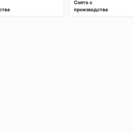
Снято с
ства
производства
без нагрузки в теч