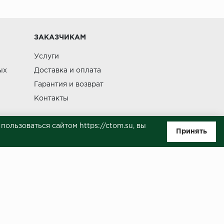
Изменение
ЗАКАЗЧИКАМ
Услуги
ых
Доставка и оплата
Гарантия и возврат
Контакты
ользоваться сайтом https://ctom.su, вы
Принять
ляемой положениями Статьи 437(п.2) ГК РФ. Несмотря на то, что были
о, не всегда своевременно отражаются изменения. Товар может