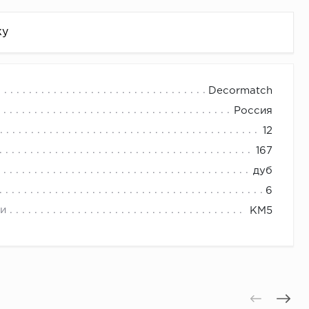
жу
Decormatch
Россия
12
167
дуб
6
и
КМ5