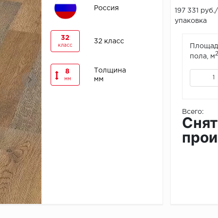
Россия
197 331 руб./
упаковка
32
32 класс
класс
Площад
пола, м
Толщина
8
мм
мм
Всего:
Снят
прои