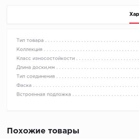
Хар
Стоимость доставки
Тип товара
Коллекция
Класс износостойкости
Длина доски,мм
Тип соединения
Первый ряд:
Фаска
Встроенная подложка
Монтаж второй и последующих пластин:
Похожие товары
Время доставки
Монтаж последней пластины первого ряда: