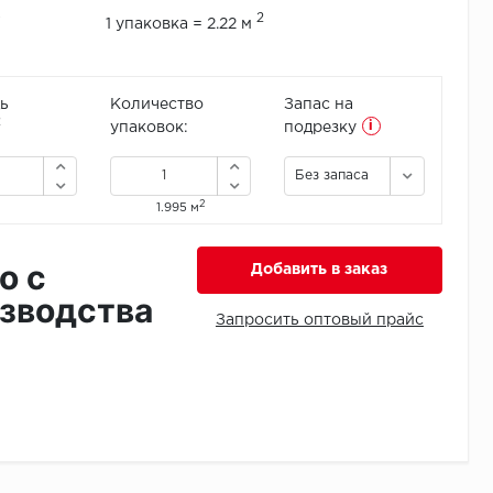
2
1 упаковка = 2.22 м
ь
Количество
Запас на
i
2
упаковок:
подрезку
Без запаса
2
1.995 м
о с
Добавить в заказ
зводства
Запросить оптовый прайс