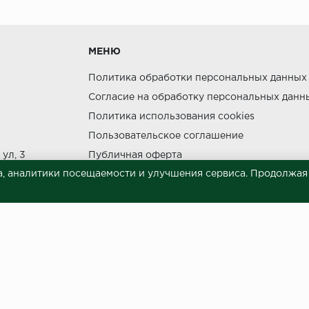
утки.
МЕНЮ
Политика обработки персональных данных
Согласие на обработку персональных данн
Политика использования cookies
ния прямых солнечных лучей.
Пользовательское соглашение
НЕ МОЖЕТ
ул, 3
Публичная оферта
, аналитики посещаемости и улучшения сервиса. Продолжая п
Сведения о продавце (реквизиты)
 материалов © 2023.
й характер и ни при каких условиях не является публичной офертой, опреде
готовки и размещения информации занимает некоторое время. Следовательн