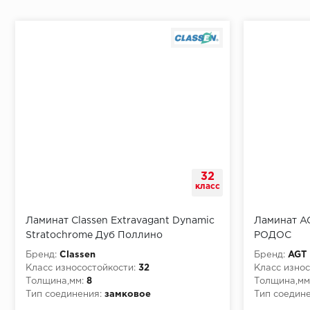
Начало второго (и последующих) ряда:
Место доставки
32
Правила
класс
Монтаж последнего ряда:
Ламинат Classen Extravagant Dynamic
Ламинат AG
Stratochrome Дуб Поллино
РОДОС
состаренный 33680
Бренд:
Classen
Бренд:
AGT
Класс износостойкости:
32
Класс износ
Толщина,мм:
8
Толщина,мм
Условия доставки
Тип соединения:
замковое
Тип соедине
Класс пожарной опасности:
КМ4
Класс пожа