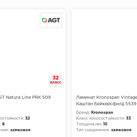
32
класс
T Natura Line PRK 509
Ламинат Kronospan Vintage
Каштан Бейкерсфилд 5539
Бренд:
Kronospan
остойкости:
32
Класс износостойкости:
33
:
8
Толщина,мм:
10
ния:
замковое
Тип соединения:
замковое
рной опасности:
КМ5
Класс пожарной опасности: