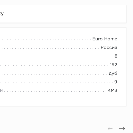
жу
Euro Home
Россия
8
192
дуб
9
и
КМ3