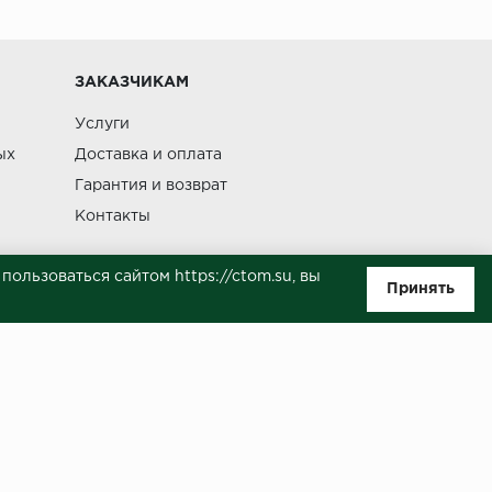
Изменение
ЗАКАЗЧИКАМ
Услуги
ых
Доставка и оплата
Гарантия и возврат
Контакты
ользоваться сайтом https://ctom.su, вы
Принять
ляемой положениями Статьи 437(п.2) ГК РФ. Несмотря на то, что были
о, не всегда своевременно отражаются изменения. Товар может