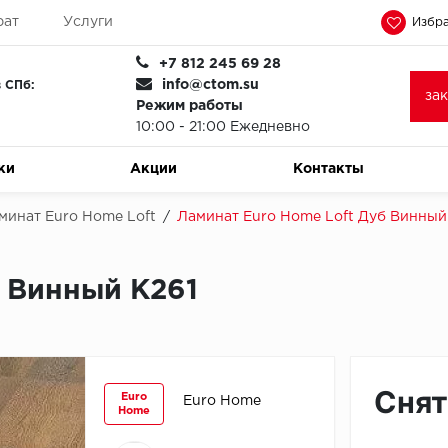
рат
Услуги
Избра
+7 812 245 69 28
info@ctom.su
 СПб:
за
Режим работы
10:00 - 21:00 Ежедневно
ки
Акции
Контакты
минат Euro Home Loft
/
Ламинат Euro Home Loft Дуб Винный
б Винный K261
Снят
Euro
Euro Home
Home