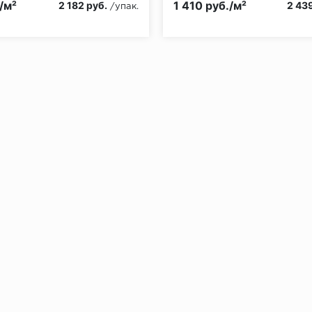
/м²
1 410 руб./м²
2 182 руб.
2 439
/упак.
без нагрузки в теч