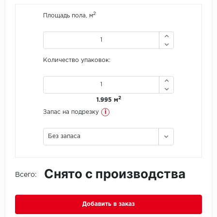
2
Площадь пола, м
Icon Floor
IVC Group
Количество упаковок:
Jinan PDM
Juteks
2
1.995 м
KDF
i
Запас на подрезку
Krono Xonic
Без запаса
LG Decotile
Снято с производства
LimeStone
Всего:
Lucky Floor
Добавить в заказ
Made in Belgium