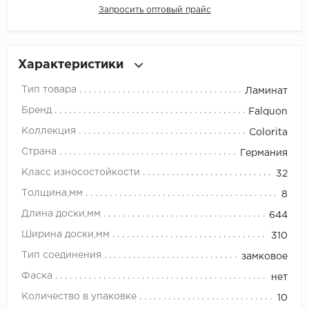
Запросить оптовый прайс
Millenium
Moduleo
Характеристики
Тип товара
Ламинат
Natisston
Бренд
Falquon
Next Step
Коллекция
Colorita
Страна
Германия
No brand
Класс износостойкости
32
Novafloor
Толщина,мм
8
Длина доски,мм
644
Pergo
Ширина доски,мм
310
Primavera
Тип соединения
замковое
Фаска
нет
Quality Flooring
Количество в упаковке
10