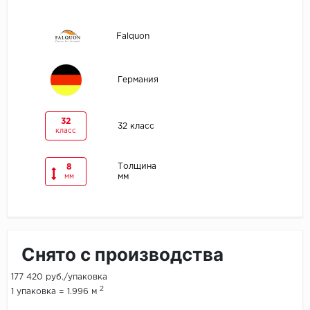
Egger
Falquon
Ensten
Германия
Fargo
Fast Floor
32
32 класс
класс
FineFlex
Толщина
8
мм
мм
FineFloor
Floor Click
Forbo
Снято с производства
Forbo Allura Click
177 420 руб./упаковка
2
1 упаковка = 1.996 м
HC luxury flooring