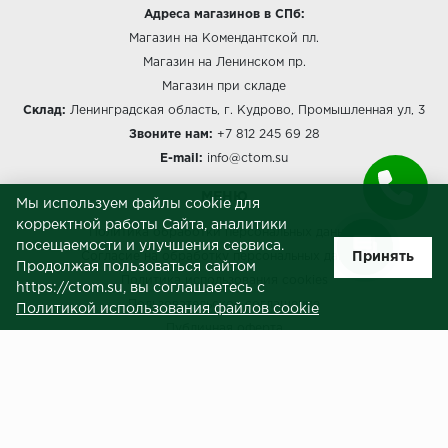
Адреса магазинов в СПб:
Магазин на Комендантской пл.
Магазин на Ленинском пр.
Магазин при складе
Склад:
Ленинградская область, г. Кудрово, Промышленная ул, 3
Звоните нам:
+7 812 245 69 28
E-mail:
info@ctom.su
МЕНЮ
Мы используем файлы cookie для
корректной работы Сайта, аналитики
Политика обработки персональных данных
посещаемости и улучшения сервиса.
Принять
Согласие на обработку персональных данных
Продолжая пользоваться сайтом
Политика использования cookies
https://ctom.su, вы соглашаетесь с
Пользовательское соглашение
Политикой использования файлов cookie
Публичная оферта
Сведения о продавце (реквизиты)
ЗАКАЗЧИКАМ
Услуги