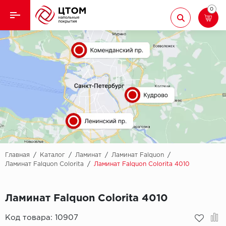
0
Назад
Назад
Кварцвиниловая плитка
Aberhof
Ламинат
Adelar
Ковролин
Alfa
Линолеум
AllureFloor
Паркет
Alpine floor
Главная
/
Каталог
/
Ламинат
/
Ламинат Falquon
/
Ламинат Falquon Colorita
/
Ламинат Falquon Colorita 4010
Паркетная доска
Aquamax
Ламинат Falquon Colorita 4010
Плинтус
Arbiton
Код товара:
10907
Подложка
Berry Alloc