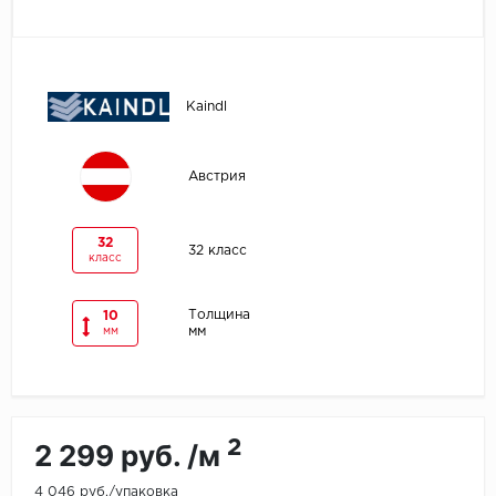
Egger
Ensten
Kaindl
Fargo
Австрия
Fast Floor
FineFlex
32
32 класс
класс
FineFloor
Толщина
10
мм
мм
Floor Click
Forbo
Forbo Allura Click
2
2 299 руб. /м
HC luxury flooring
4 046 руб./упаковка