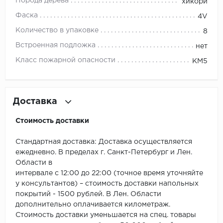
ROYCE
Порода дерева
хикори
Фаска
4V
Smartprofile
Количество в упаковке
8
SPC
Встроенная подложка
нет
Класс пожарной опасности
КМ5
SPC Alta Step
SPC Betta
Доставка
SPC DEW
Стоимость доставки
SPC Flooring
Стандартная доставка: Доставка осуществляется
ежедневно. В пределах г. Санкт-Петербург и Лен.
SPC Ideal Flooring
Области в
интервале с 12:00 до 22:00 (точное время уточняйте
SPC Kronostep
у консультантов) – стоимость доставки напольных
покрытий - 1500 рублей. В Лен. Области
SPC Promo
дополнительно оплачивается километраж.
Стоимость доставки уменьшается на спец. товары