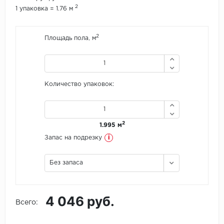
2
1 упаковка = 1.76 м
Icon Floor
2
Площадь пола, м
IVC Group
Jinan PDM
Количество упаковок:
Juteks
KDF
2
1.995 м
Krono Xonic
i
Запас на подрезку
LG Decotile
Без запаса
LimeStone
4 046 руб.
Lucky Floor
Всего:
Made in Belgium