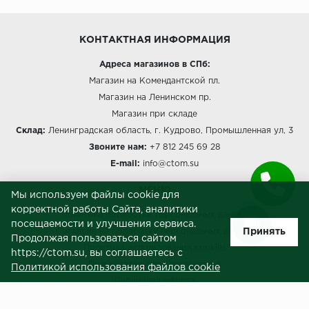
КОНТАКТНАЯ ИНФОРМАЦИЯ
Адреса магазинов в СПб:
Магазин на Комендантской пл.
Магазин на Ленинском пр.
Магазин при складе
Склад:
Ленинградская область, г. Кудрово, Промышленная ул, 3
Звоните нам:
+7 812 245 69 28
E-mail:
info@ctom.su
МЕНЮ
Мы используем файлы cookie для
корректной работы Сайта, аналитики
Политика обработки персональных данных
посещаемости и улучшения сервиса.
Принять
Согласие на обработку персональных данных
Продолжая пользоваться сайтом
Политика использования cookies
https://ctom.su, вы соглашаетесь с
Пользовательское соглашение
Политикой использования файлов cookie
Публичная оферта
Сведения о продавце (реквизиты)