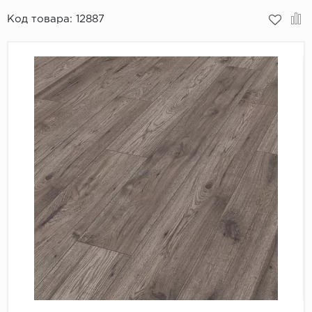
Код товара:
12887
Пробковое покрытие
Bohofloor
Bonkeel
Classen
CorkArt Vinyl Con
CronaFloor
Damy Floor
Decoria
Dolce Flooring SP
ECO Parquet Alste
EcoClick