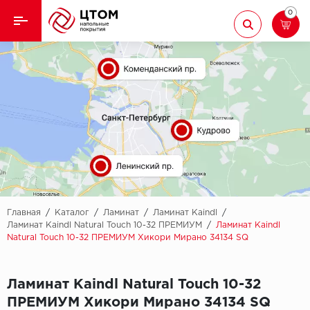
0
Назад
Назад
Кварцвиниловая плитка
Aberhof
Ламинат
Adelar
Ковролин
Alfa
Линолеум
AllureFloor
Паркет
Alpine floor
Главная
/
Каталог
/
Ламинат
/
Ламинат Kaindl
/
Ламинат Kaindl Natural Touch 10-32 ПРЕМИУМ
/
Ламинат Kaindl
Natural Touch 10-32 ПРЕМИУМ Хикори Мирано 34134 SQ
Паркетная доска
Aquamax
Плинтус
Arbiton
Ламинат Kaindl Natural Touch 10-32
ПРЕМИУМ Хикори Мирано 34134 SQ
Подложка
Berry Alloc