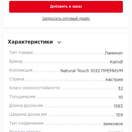
Добавить в заказ
Millenium
Запросить оптовый прайс
Moduleo
Natisston
Характеристики
Next Step
Тип товара
Ламинат
Бренд
Kaindl
No brand
Коллекция
Natural Touch 1032 ПРЕМИУМ
Novafloor
Страна
Австрия
Класс износостойкости
32
Pergo
Толщина,мм
10
Primavera
Длина доски,мм
1383
Ширина доски,мм
159
Quality Flooring
Тип соединения
замковое