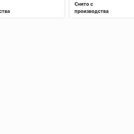
Класс пожарной опасности:
Снято с
ства
производства
без нагрузки в теч