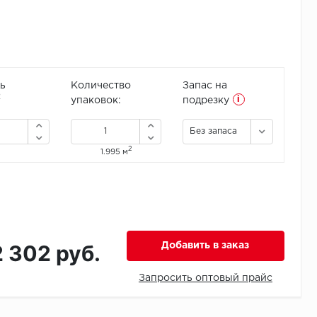
ь
Количество
Запас на
i
2
упаковок:
подрезку
Без запаса
2
1.995 м
2 302 руб.
Добавить в заказ
Запросить оптовый прайс