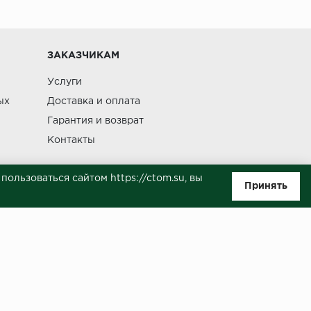
Изменение
ЗАКАЗЧИКАМ
Услуги
ых
Доставка и оплата
Гарантия и возврат
Контакты
ользоваться сайтом https://ctom.su, вы
Принять
ляемой положениями Статьи 437(п.2) ГК РФ. Несмотря на то, что были