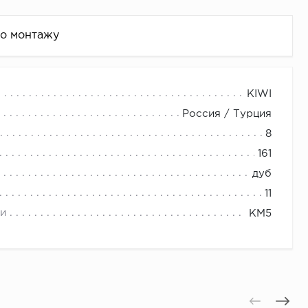
по монтажу
KIWI
Россия / Турция
8
161
дуб
11
и
КМ5