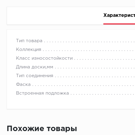
Характерис
Стоимость доставки
Тип товара
Коллекция
Класс износостойкости
Длина доски,мм
Тип соединения
Первый ряд:
Фаска
Встроенная подложка
Монтаж второй и последующих пластин:
Похожие товары
Время доставки