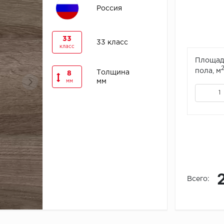
Россия
33
33 класс
класс
Площад
пола, м
Толщина
8
мм
мм
Всего: