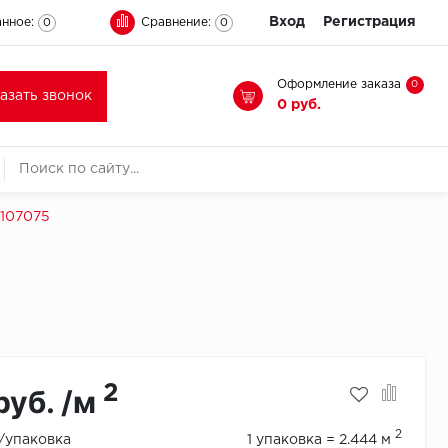
Вход
Регистрация
нное:
Сравнение:
0
0
Оформление заказа
0
казать звонок
0 руб.
 107075
2
руб. /м
2
./упаковка
1 упаковка = 2.444 м