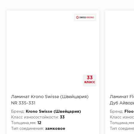
Монтаж последней пластины первого ряда:
Начало второго (и последующих) ряда:
Место доставки
33
Правила
класс
Монтаж последнего ряда:
Ламинат Krono Swisse (Швейцария)
Ламинат Fl
NR 335-331
Дуб Айвори
Бренд:
Krono Swisse (Швейцария)
Бренд:
Floo
Класс износостойкости:
33
Класс износ
Толщина,мм:
12
Толщина,мм
Условия доставки
Тип соединения:
замковое
Тип соедине