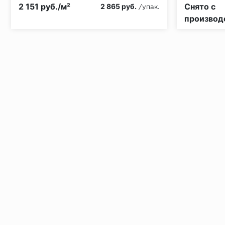
Класс пожарной опасности:
КМ5
2 151 руб./м²
Снято с
2 865 руб.
/упак.
производ
Установка под дверными коробками:
Заключительные работы по установке: