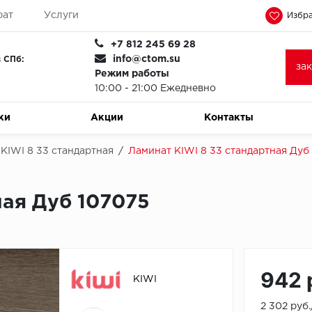
рат
Услуги
Избра
+7 812 245 69 28
info@ctom.su
 СПб:
за
Режим работы
10:00 - 21:00 Ежедневно
ки
Акции
Контакты
KIWI 8 33 стандартная
/
Ламинат KIWI 8 33 стандартная Дуб
ная Дуб 107075
942 
KIWI
2 302 руб