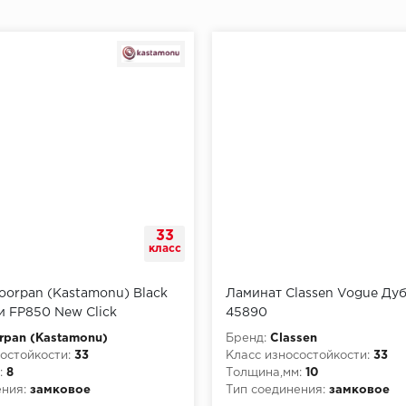
33
класс
oorpan (Kastamonu) Black
Ламинат Classen Vogue Ду
 FP850 New Click
45890
rpan (Kastamonu)
Бренд:
Classen
остойкости:
33
Класс износостойкости:
33
:
8
Толщина,мм:
10
ния:
замковое
Тип соединения:
замковое