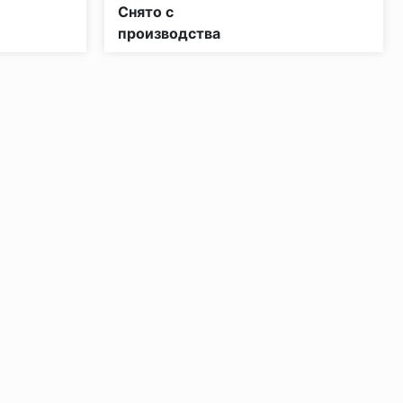
КМ4
Класс пожарной опасности:
КМ3
Снято с
производства
ении 48 часов