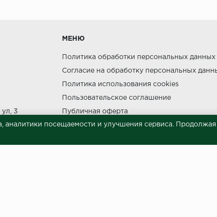
утки.
МЕНЮ
Политика обработки персональных данных
Согласие на обработку персональных данн
Политика использования cookies
ния прямых солнечных лучей.
Пользовательское соглашение
НЕ МОЖЕТ
ул, 3
Публичная оферта
, аналитики посещаемости и улучшения сервиса. Продолжая п
Сведения о продавце (реквизиты)
 материалов © 2023.
й характер и ни при каких условиях не является публичной офертой, опреде