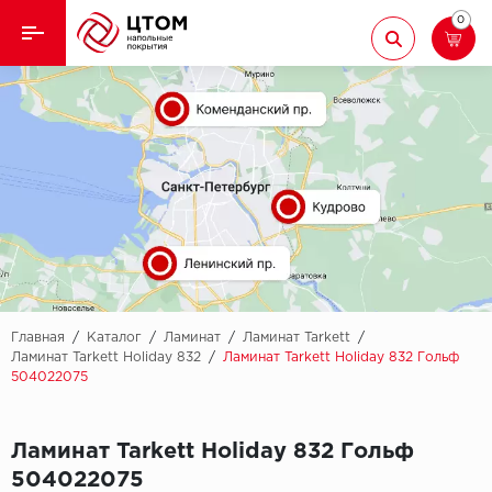
0
Назад
Назад
Кварцвиниловая плитка
Aberhof
Ламинат
Adelar
Ковролин
Alfa
Линолеум
AllureFloor
Паркет
Alpine floor
Главная
/
Каталог
/
Ламинат
/
Ламинат Tarkett
/
Ламинат Tarkett Holiday 832
/
Ламинат Tarkett Holiday 832 Гольф
504022075
Паркетная доска
Aquamax
Плинтус
Arbiton
Ламинат Tarkett Holiday 832 Гольф
504022075
Подложка
Berry Alloc