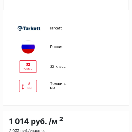
Egger
Ensten
Tarkett
Fargo
Россия
Fast Floor
FineFlex
32
32 класс
класс
FineFloor
Толщина
8
мм
мм
Floor Click
Forbo
Forbo Allura Click
2
1 014 руб. /м
HC luxury flooring
2 033 руб./упаковка