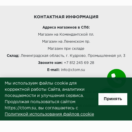
КОНТАКТНАЯ ИНФОРМАЦИЯ
Адреса магазинов в СПб:
Магазин на Комендантской пл.
Магазин на Ленинском пр.
Магазин при складе
Склад:
Ленинградская область, г. Кудрово, Промышленная ул, 3
Звоните нам:
+7 812 245 69 28
E-mail:
info@ctom.su
МЕНЮ
Мы используем файлы cookie для
корректной работы Сайта, аналитики
Политика обработки персональных данных
посещаемости и улучшения сервиса.
Принять
Согласие на обработку персональных данных
Продолжая пользоваться сайтом
Политика использования cookies
https://ctom.su, вы соглашаетесь с
Пользовательское соглашение
Политикой использования файлов cookie
Публичная оферта
Сведения о продавце (реквизиты)