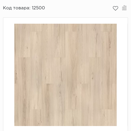
Код товара:
12500
Пробковое покрытие
Bohofloor
Bonkeel
Classen
CorkArt Vinyl Con
CronaFloor
Damy Floor
Decoria
Dolce Flooring SP
ECO Parquet Alste
EcoClick