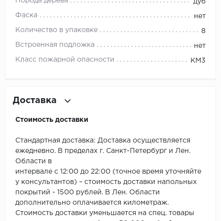
ROYCE
Порода дерева
дуб
Фаска
нет
Smartprofile
Количество в упаковке
8
SPC
Встроенная подложка
нет
Класс пожарной опасности
КМ3
SPC Alta Step
SPC Betta
Доставка
SPC DEW
Стоимость доставки
SPC Flooring
Стандартная доставка: Доставка осуществляется
ежедневно. В пределах г. Санкт-Петербург и Лен.
SPC Ideal Flooring
Области в
интервале с 12:00 до 22:00 (точное время уточняйте
SPC Kronostep
у консультантов) – стоимость доставки напольных
покрытий - 1500 рублей. В Лен. Области
SPC Promo
дополнительно оплачивается километраж.
Стоимость доставки уменьшается на спец. товары