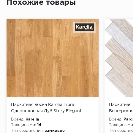
Похожие товары
Монтаж последней пластины первого ряда:
Начало второго (и последующих) ряда:
Место доставки
Правила
Монтаж последнего ряда:
Паркетная доска Karelia Libra
Паркетная 
Однополосная Дуб Story Elegant
Венгерская
Brushed Matt (3,0 м2)
розовый (1
Бренд:
Karelia
Бренд:
Parq
Толщина,мм:
14
Толщина,мм
Условия доставки
Тип соединения:
замковое
Тип соедине