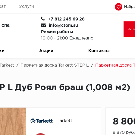
рат
Услуги
Избра
+7 812 245 69 28
info@ctom.su
 СПб:
за
Режим работы
10:00 - 21:00 Ежедневно
ки
Акции
Контакты
Tarkett
/
Паркетная доска Tarkett STEP L
/
Паркетная доска T
P L Дуб Роял браш (1,008 м2)
8 80
Tarkett
8 870 руб