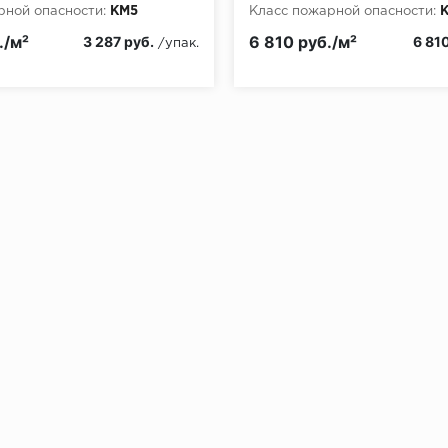
рной опасности:
КМ5
Класс пожарной опасности:
./м²
6 810 руб./м²
3 287 руб.
6 81
/упак.
без нагрузки в теч