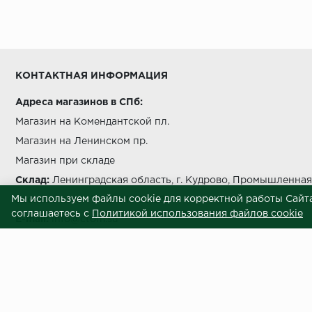
Условия выгрузки и подъема
температуры должно быть не более чем на 5 °C в с
КОНТАКТНАЯ ИНФОРМАЦИЯ
Адреса магазинов в СПб:
Магазин на Комендантской пл.
беречь от попада
Магазин на Ленинском пр.
Магазин при складе
Склад:
Ленинградская область, г. Кудрово, Промышленная 
Мы используем файлы cookie для корректной работы Сайта
Звоните нам:
+7 812 245 69 28
соглашаетесь с
Политикой использования файлов cookie
E-mail:
info@ctom.su
Условия самовывоза
Центральный терминал отделочных