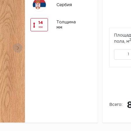
Сербия
Толщина
14
мм
мм
Площад
пола, м
Всего: