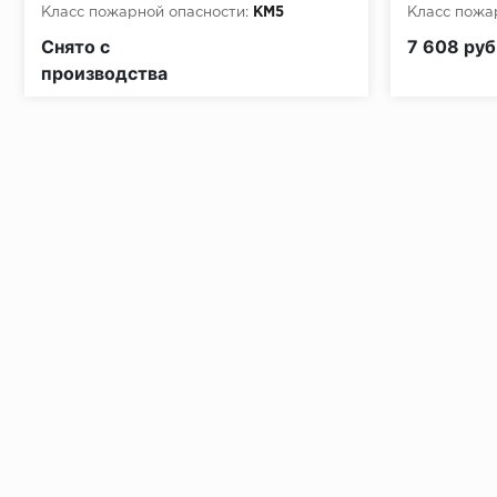
Класс пожарной опасности:
КМ5
Класс пожа
Снято с
7 608 руб
производства
Установка под дверными коробками:
Заключительные работы по установке: