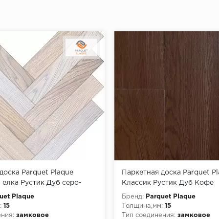
доска Parquet Plaque
Паркетная доска Parquet P
 елка Рустик Дуб серо-
Классик Рустик Дуб Кофе
20)
(15х150х400-2000)
uet Plaque
Бренд:
Parquet Plaque
:
15
Толщина,мм:
15
ния:
замковое
Тип соединения:
замковое