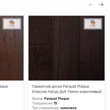
laque
Паркетная доска Parquet Plaque
Классик Натур Дуб Темно-коричневый
(15х130х400-2000)
Бренд:
Parquet Plaque
Толщина,мм:
15
Тип соединения:
замковое