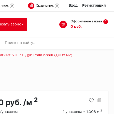
Вход
Регистрация
нное:
Сравнение:
0
0
Оформление заказа
0
казать звонок
0 руб.
arkett STEP L Дуб Роял браш (1,008 м2)
2
0 руб. /м
2
./упаковка
1 упаковка = 1.008 м