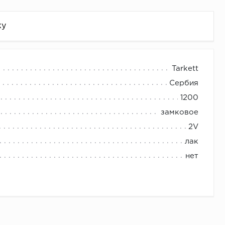
жу
Tarkett
Сербия
1200
замковое
2V
лак
нет