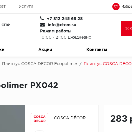
рат
Услуги
Избра
+7 812 245 69 28
info@ctom.su
 СПб:
за
Режим работы
10:00 - 21:00 Ежедневно
ки
Акции
Контакты
Плинтус COSCA DECOR Ecopolimer
/
Плинтус COSCA DECOR
olimer PX042
283 
COSCA
COSCA DÉCOR
DÉCOR