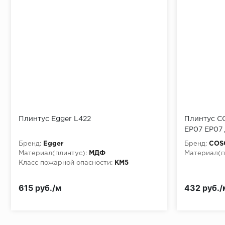
Монтаж последней пластины первого ряда:
Начало второго (и последующих) ряда:
Место доставки
Плинтус Egger L422
Плинтус 
EP07 EP07
Правила
Бренд:
Egger
Бренд:
COS
Монтаж последнего ряда:
Материал(плинтус):
МДФ
Материал(п
Класс пожарной опасности:
КМ5
615 руб./м
432 руб./
Условия доставки