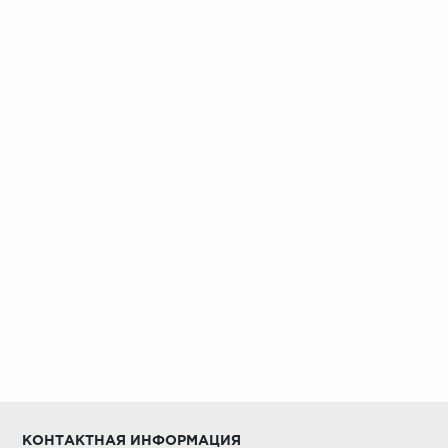
Установка под дверными коробками:
Заключительные работы по установке:
КОНТАКТНАЯ ИНФОРМАЦИЯ