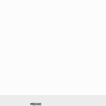
без нагрузки в теч
МЕНЮ