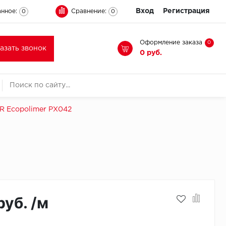
Вход
Регистрация
нное:
Сравнение:
0
0
Оформление заказа
0
казать звонок
0 руб.
 Ecopolimer PX042
руб. /м