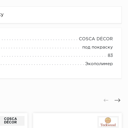
жу
COSCA DÉCOR
под покраску
83
Экополимер
COSCA
DÉCOR