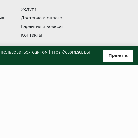
Услуги
Изменение
ых
Доставка и оплата
Гарантия и возврат
Контакты
ользоваться сайтом https://ctom.su, вы
Принять
ляемой положениями Статьи 437(п.2) ГК РФ. Несмотря на то, что были
о, не всегда своевременно отражаются изменения. Товар может
й на сайте.
ботку моих персональных данных в целях исполнения