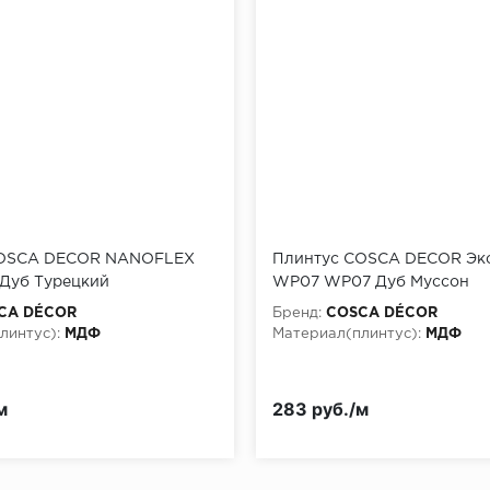
COSCA DECOR NANOFLEX
Плинтус COSCA DECOR Эк
 Дуб Турецкий
WP07 WP07 Дуб Муссон
CA DÉCOR
Бренд:
COSCA DÉCOR
линтус):
МДФ
Материал(плинтус):
МДФ
м
283 руб./м