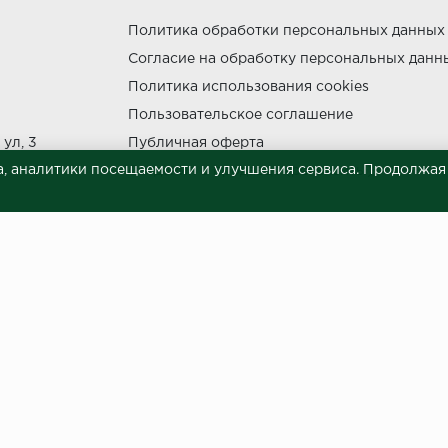
Политика обработки персональных данных
Согласие на обработку персональных данн
утки.
Политика использования cookies
Пользовательское соглашение
ул, 3
Публичная оферта
, аналитики посещаемости и улучшения сервиса. Продолжая п
Сведения о продавце (реквизиты)
ния прямых солнечных лучей.
НЕ МОЖЕТ
 материалов © 2023.
й характер и ни при каких условиях не является публичной офертой, опреде
готовки и размещения информации занимает некоторое время. Следовательн
 представленных на сайте. Цена может быть изменена относительно заявленно
ой обработки персональных данных
и даю согласие на обра