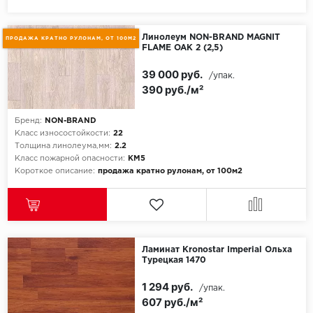
Egger
Линолеум NON-BRAND MAGNIT
ПРОДАЖА КРАТНО РУЛОНАМ, ОТ 100М2
FLAME OAK 2 (2,5)
Ensten
39 000 руб.
/упак.
390 руб./м²
Fargo
Fast Floor
Бренд:
NON-BRAND
Класс износостойкости:
22
Толщина линолеума,мм:
2.2
FineFlex
Класс пожарной опасности:
КМ5
Короткое описание:
продажа кратно рулонам, от 100м2
FineFloor
Floor Click
Forbo
Ламинат Kronostar Imperial Ольха
Турецкая 1470
Forbo Allura Click
1 294 руб.
/упак.
607 руб./м²
HC luxury flooring