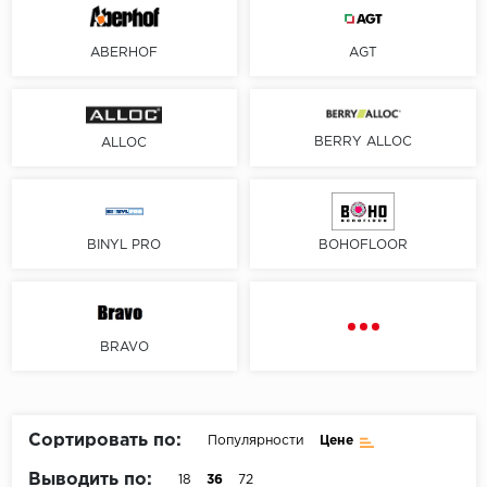
Пробковое покрытие
Bohofloor
ABERHOF
AGT
Bonkeel
Classen
BERRY ALLOC
ALLOC
CorkArt Vinyl Con
CronaFloor
BINYL PRO
BOHOFLOOR
Damy Floor
Decoria
BRAVO
Dolce Flooring SP
ECO Parquet Alste
Сортировать по:
Популярности
Цене
Выводить по:
18
36
72
EcoClick