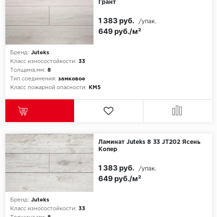
Грант
1 383 руб.
/упак.
649 руб./м²
Бренд:
Juteks
Класс износостойкости:
33
Толщина,мм:
8
Тип соединения:
замковое
Класс пожарной опасности:
КМ5
Ламинат Juteks 8 33 JT202 Ясень
Копер
1 383 руб.
/упак.
649 руб./м²
Бренд:
Juteks
Класс износостойкости:
33