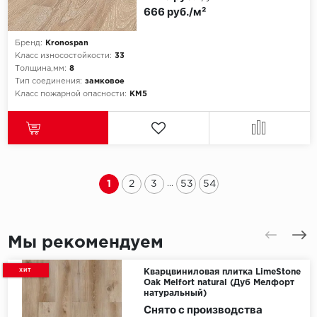
666 руб./м²
Бренд:
Kronospan
Класс износостойкости:
33
Толщина,мм:
8
Тип соединения:
замковое
Класс пожарной опасности:
КМ5
1
2
3
53
54
...
Мы рекомендуем
ХИТ
Кварцвиниловая плитка LimeStone
Oak Melfort natural (Дуб Мелфорт
натуральный)
Снято с производства