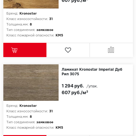
607 руб./м²
ROYCE
Smartprofile
Бренд:
Kronostar
Класс износостойкости:
31
Толщина,мм:
8
SPC
Тип соединения:
замковое
Класс пожарной опасности:
КМ5
SPC Alta Step
SPC Betta
SPC DEW
Ламинат Kronostar Imperial Дуб
Рип 3075
SPC Flooring
1 294 руб.
/упак.
607 руб./м²
SPC Ideal Flooring
Бренд:
Kronostar
SPC Kronostep
Класс износостойкости:
31
Толщина,мм:
8
Тип соединения:
замковое
SPC Promo
Класс пожарной опасности:
КМ5