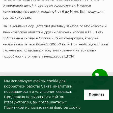
оптимальной ценой и цветовым оформлением. Имеются
ламинированные доски толщиной от 6 до 14 мм. Вся продукция
сертифицирована.
Наша компания осуществляет доставку заказов по Московской и
Ленинградской областям, другим регионам России и СНГ. Есть
собственные склады в Москве и Санкт-Петербурге, которые
насчитывают запасы более 1000000 кв. м. При необходимости вы
сможете воспользоваться услугами хранения материалов –
подробности уточняйте у менеджеров ЦТОМ!
Мы используем файлы cookie для
КОНТАКТНАЯ ИНФОРМАЦИЯ
корректной работы Сайта, аналитики
Адреса магазинов в СПб:
посещаемости и улучшения сервиса.
Принять
Продолжая пользоваться сайтом
Магазин на Комендантской пл.
https://ctom.su, вы соглашаетесь с
Магазин на Ленинском пр.
Политикой использования файлов cookie
Магазин при складе