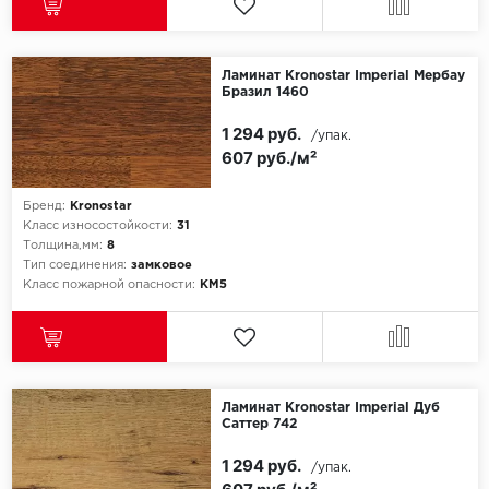
Millenium
Ламинат Kronostar Imperial Мербау
Бразил 1460
Moduleo
1 294 руб.
/упак.
Natisston
607 руб./м²
Next Step
Бренд:
Kronostar
Класс износостойкости:
31
No brand
Толщина,мм:
8
Тип соединения:
замковое
Класс пожарной опасности:
КМ5
Novafloor
Pergo
Primavera
Ламинат Kronostar Imperial Дуб
Саттер 742
Quality Flooring
1 294 руб.
/упак.