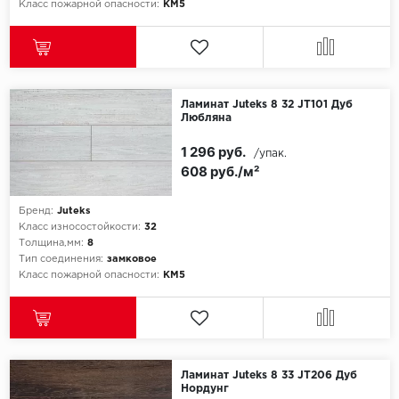
Класс пожарной опасности:
КМ5
Ламинат Juteks 8 32 JT101 Дуб
Любляна
1 296 руб.
/упак.
608 руб./м²
Бренд:
Juteks
Класс износостойкости:
32
Толщина,мм:
8
Тип соединения:
замковое
Класс пожарной опасности:
КМ5
Ламинат Juteks 8 33 JT206 Дуб
Нордунг