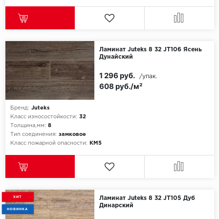
Ламинат Juteks 8 32 JT106 Ясень
Дунайский
1 296 руб.
/упак.
608 руб./м²
Бренд:
Juteks
Класс износостойкости:
32
Толщина,мм:
8
Тип соединения:
замковое
Класс пожарной опасности:
КМ5
ХИТ
Ламинат Juteks 8 32 JT105 Дуб
Динарский
НОВИНКА