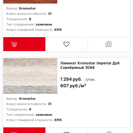
Бренд:
Kronostar
Icon Floor
Класс износостойкости:
31
Толщина,мм:
8
Тип соединения:
замковое
IVC Group
Класс пожарной опасности:
КМ5
Jinan PDM
Juteks
Ламинат Kronostar Imperial Дуб
KDF
Серебряный 3066
1 294 руб.
Krono Xonic
/упак.
607 руб./м²
LG Decotile
Бренд:
Kronostar
Класс износостойкости:
31
LimeStone
Толщина,мм:
8
Тип соединения:
замковое
Lucky Floor
Класс пожарной опасности:
КМ5
Made in Belgium