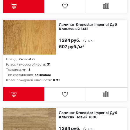
SPC Stronghold
TANTO
Ламинат Kronostar Imperial Дуб
Tarkett
Коньячный 1412
1 294 руб.
Tulesna
/упак.
607 руб./м²
Veon
Бренд:
Kronostar
Класс износостойкости:
31
Vinil click
Толщина,мм:
8
Тип соединения:
замковое
Vinilam
Класс пожарной опасности:
КМ5
Wonderful Vinyl Fl
Ламинат Kronostar Imperial Дуб
Классик Новый 1806
1 294 руб.
/упак.