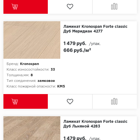
Ламинат Kronospan Forte classic
Дуб Меридиан 4277
1 479 руб.
/упак.
666 руб./м²
Бренд:
Kronospan
Класс износостойкости:
33
Толщина,мм:
8
Тип соединения:
замковое
Класс пожарной опасности:
КМ5
Ламинат Kronospan Forte classic
Дуб Льняной 4283
1 479 руб.
/упак.