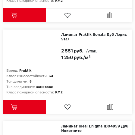
Класс пожарной опасности:
КМ2
Ламинат Praktik Sonata Дуб Лэдис
9137
2 551 руб.
/упак.
1 250 руб./м²
Бренд:
Praktik
Класс износостойкости:
34
Толщина,мм:
8
Тип соединения:
замковое
Класс пожарной опасности:
КМ2
Ламинат Ideal Enigma ID04959 Дуб
Инкогнито