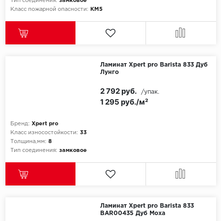
Тип соединения:
замковое
Класс пожарной опасности:
КМ5
Ламинат Xpert pro Barista 833 Дуб
Лунго
2 792 руб.
/упак.
1 295 руб./м²
Бренд:
Xpert pro
Класс износостойкости:
33
Толщина,мм:
8
Тип соединения:
замковое
Ламинат Xpert pro Barista 833
BAR00435 Дуб Моха