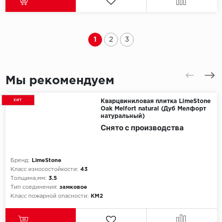
1
2
3
Мы рекомендуем
ХИТ
Кварцвиниловая плитка LimeStone
Oak Melfort natural (Дуб Мелфорт
натуральный)
Снято с производства
Бренд:
LimeStone
Класс износостойкости:
43
Толщина,мм:
3.5
Тип соединения:
замковое
Класс пожарной опасности:
КМ2