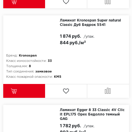
Millenium
Ламинат Kronospan Super natural
Classic Дуб Бедрок 5541
Moduleo
1 874 руб.
/упак.
Natisston
844 руб./м²
Next Step
Бренд:
Kronospan
Класс износостойкости:
33
No brand
Толщина,мм:
8
Тип соединения:
замковое
Класс пожарной опасности:
КМ5
Novafloor
Pergo
Primavera
Ламинат Egger 8 33 Classic 4V Clic
it EPL175 Орех Бедолло темный
Quality Flooring
GAG
1 782 руб.
/упак.