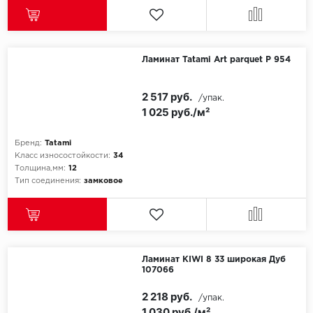
SPC Stronghold
TANTO
Ламинат Tatami Art parquet P 954
Tarkett
2 517 руб.
Tulesna
/упак.
1 025 руб./м²
Veon
Бренд:
Tatami
Класс износостойкости:
34
Vinil click
Толщина,мм:
12
Тип соединения:
замковое
Vinilam
Wonderful Vinyl Fl
Ламинат KIWI 8 33 широкая Дуб
107066
2 218 руб.
/упак.
1 030 руб./м²