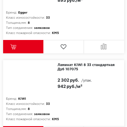
893 руб./м²
ROYCE
Smartprofile
Бренд:
Egger
Класс износостойкости:
33
Толщина,мм:
8
SPC
Тип соединения:
замковое
Класс пожарной опасности:
КМ5
SPC Alta Step
SPC Betta
SPC DEW
Ламинат KIWI 8 33 стандартная
Дуб 107075
SPC Flooring
2 302 руб.
/упак.
942 руб./м²
SPC Ideal Flooring
Бренд:
KIWI
SPC Kronostep
Класс износостойкости:
33
Толщина,мм:
8
Тип соединения:
замковое
SPC Promo
Класс пожарной опасности:
КМ5