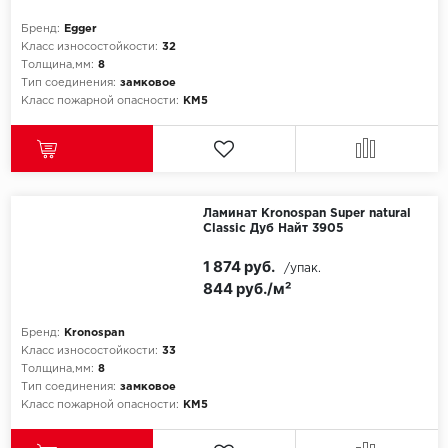
Бренд:
Egger
Icon Floor
Класс износостойкости:
32
Толщина,мм:
8
Тип соединения:
замковое
IVC Group
Класс пожарной опасности:
КМ5
Jinan PDM
Juteks
Ламинат Kronospan Super natural
KDF
Classic Дуб Найт 3905
1 874 руб.
Krono Xonic
/упак.
844 руб./м²
LG Decotile
Бренд:
Kronospan
Класс износостойкости:
33
LimeStone
Толщина,мм:
8
Тип соединения:
замковое
Lucky Floor
Класс пожарной опасности:
КМ5
Made in Belgium