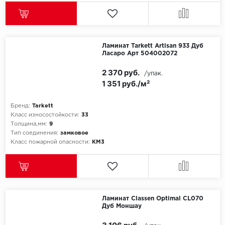
Ламинат Tarkett Artisan 933 Дуб
Ласаро Арт 504002072
2 370 руб.
/упак.
1 351 руб./м²
Бренд:
Tarkett
Класс износостойкости:
33
Толщина,мм:
9
Тип соединения:
замковое
Класс пожарной опасности:
КМ3
Ламинат Classen Optimal CL070
Дуб Моншау