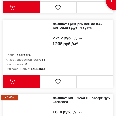
Ламинат Xpert pro Barista 833
BAR00384 Дуб Робуста
2 792 руб.
/упак.
1 295 руб./м²
Бренд:
Xpert pro
Класс износостойкости:
33
Толщина,мм:
8
Тип соединения:
замковое
-54%
Ламинат GREENWALD Concept Дуб
Сарагоса
1 614 руб.
/упак.