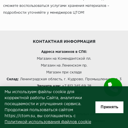
сможете воспользоваться услугами хранения материалов –
подробности уточняйте у менеджеров ЦТОМ!
КОНТАКТНАЯ ИНФОРМАЦИЯ
Адреса магазинов в СПб:
Магазин на Комендантской пл.
Магазин на Ленинском пр.
Магазин при складе
Склад:
Ленинградская область, г. Кудрово, Промышленная ул, 3
Звоните нам:
+7 812 245 69 28
Мы используем файлы cookie для
E-mail:
info@ctom.su
корректной работы Сайта, аналитики
посещаемости и улучшения сервиса.
МЕНЮ
Принять
Продолжая пользоваться сайтом
Политика обработки персональных данных
https://ctom.su, вы соглашаетесь с
Согласие на обработку персональных данных
Политикой использования файлов cookie
Политика использования cookies