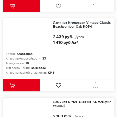
Ламинат Kronospan Vintage Classic
Beachcomber Oak K054
2 439 руб.
/упак.
1 410 руб./м²
Бренд:
Kronospan
Класс износостойкости:
33
Толщина,мм:
10
Тип соединения:
замковое
Класс пожарной опасности:
КМ5
Ламинат Ritter ACCENT 34 Мемфис
темный
2 163 руб.
/упак.