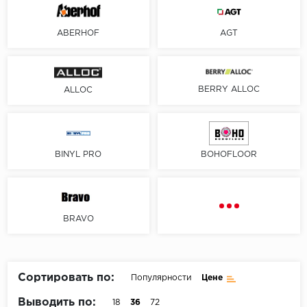
Пробковое покрытие
Bohofloor
ABERHOF
AGT
Bonkeel
Classen
BERRY ALLOC
ALLOC
CorkArt Vinyl Con
CronaFloor
BINYL PRO
BOHOFLOOR
Damy Floor
Decoria
BRAVO
Dolce Flooring SP
ECO Parquet Alste
Сортировать по:
Популярности
Цене
Выводить по:
18
36
72
EcoClick