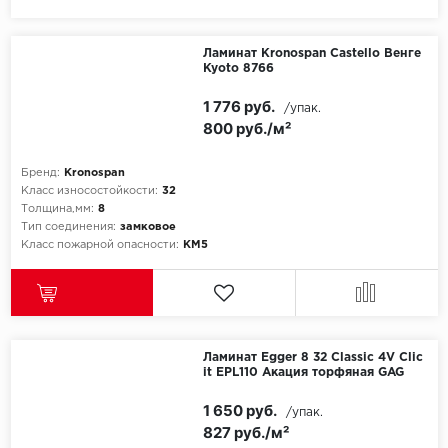
Egger
Ламинат Kronospan Castello Венге
Kyoto 8766
Ensten
1 776 руб.
/упак.
800 руб./м²
Fargo
Fast Floor
Бренд:
Kronospan
Класс износостойкости:
32
Толщина,мм:
8
FineFlex
Тип соединения:
замковое
Класс пожарной опасности:
КМ5
FineFloor
Floor Click
Forbo
Ламинат Egger 8 32 Classic 4V Clic
it EPL110 Акация торфяная GAG
Forbo Allura Click
1 650 руб.
/упак.
827 руб./м²
HC luxury flooring