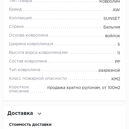
Тип товара
Ковролин
Бренд
AW
Millenium
Коллекция
SUNSET
Moduleo
Страна
Бельгия
Основа ковролина
войлок
Natisston
Ширина ковролина,м
5
Next Step
Высота ворса ковролина,мм
11
Состав ковролина
PP
No brand
Тип ковролина
разрезной
Novafloor
Класс пожарной опасности
КМ2
Короткое
продажа кратно рулонам, от 100м2
Pergo
описание
Primavera
Доставка
Quality Flooring
Стоимость доставки