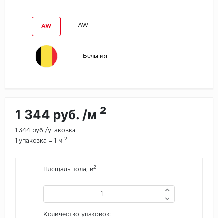
Egger
AW
AW
Ensten
Бельгия
Fargo
Fast Floor
FineFlex
2
1 344 руб. /м
FineFloor
1 344 руб./упаковка
2
1 упаковка = 1 м
Floor Click
2
Площадь пола, м
Forbo
Forbo Allura Click
Количество упаковок:
HC luxury flooring