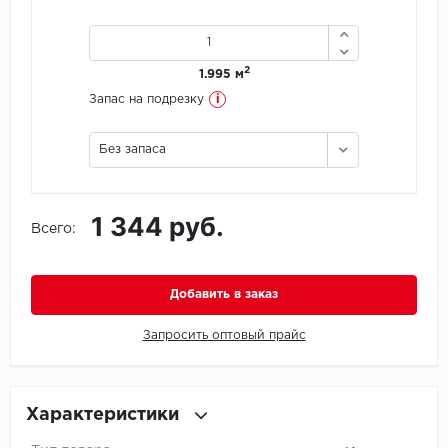
Icon Floor
2
1.995 м
IVC Group
i
Запас на подрезку
Jinan PDM
Без запаса
Juteks
1 344 руб.
KDF
Всего:
Krono Xonic
Добавить в заказ
LG Decotile
Запросить оптовый прайс
LimeStone
Lucky Floor
Характеристики
Made in Belgium