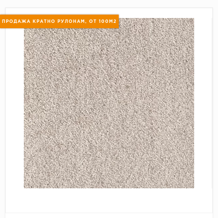
Пробковое покрытие
Bohofloor
ПРОДАЖА КРАТНО РУЛОНАМ, ОТ 100М2
Bonkeel
Classen
CorkArt Vinyl Con
CronaFloor
Damy Floor
Decoria
Dolce Flooring SP
ECO Parquet Alste
EcoClick