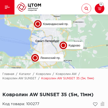
0
Назад
Назад
Кварцвиниловая плитка
Aberhof
Ламинат
Adelar
Ковролин
Alfa
Линолеум
AllureFloor
Паркет
Alpine floor
Главная
/
Каталог
/
Ковролин
/
Ковролин AW
/
Ковролин AW SUNSET
/
Ковролин AW SUNSET 35 (5м, 11мм)
Паркетная доска
Aquamax
Ковролин AW SUNSET 35 (5м, 11мм)
Плинтус
Arbiton
Код товара:
100277
Подложка
Berry Alloc