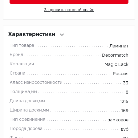
Запросить оптовый прайс
Millenium
Moduleo
Характеристики
Natisston
Тип товара
Ламинат
Next Step
Бренд
Decormatch
Коллекция
Magic Lack
No brand
Страна
Россия
Novafloor
Класс износостойкости
33
Толщина,мм
8
Pergo
Длина доски,мм
1215
Primavera
Ширина доски,мм
169
Тип соединения
замковое
Quality Flooring
Порода дерева
дуб