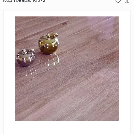
Код товара:
10572
Пробковое покрытие
Bohofloor
Bonkeel
Classen
CorkArt Vinyl Con
CronaFloor
Damy Floor
Decoria
Dolce Flooring SP
ECO Parquet Alste
EcoClick