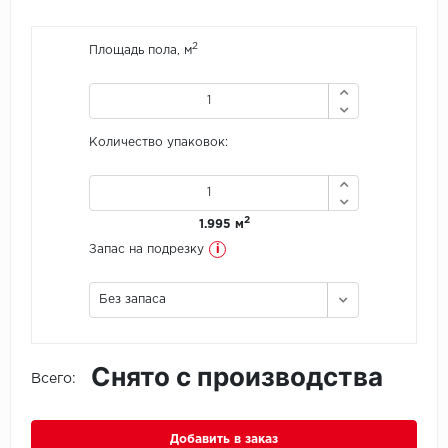
Icon Floor
2
Площадь пола, м
IVC Group
Jinan PDM
Количество упаковок:
Juteks
KDF
2
1.995 м
i
Запас на подрезку
Krono Xonic
Без запаса
LG Decotile
LimeStone
Снято с производства
Всего:
Lucky Floor
Добавить в заказ
Made in Belgium