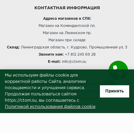
КОНТАКТНАЯ ИНФОРМАЦИЯ
Адреса магазинов в СПб:
Магазин на Комендантской пл.
Магазин на Ленинском пр.
Магазин при складе
Склад:
Ленинградская область, г. Кудрово, Промышленная ул, 3
Звоните нам:
+7 812 245 69 28
E-mail:
info@ctom.su
МЕНЮ
Мы используем файлы cookie для
корректной работы Сайта, аналитики
Политика обработки персональных данных
посещаемости и улучшения сервиса.
Принять
Согласие на обработку персональных данных
Продолжая пользоваться сайтом
Политика использования cookies
https://ctom.su, вы соглашаетесь с
Пользовательское соглашение
Политикой использования файлов cookie
Публичная оферта
Сведения о продавце (реквизиты)
ЗАКАЗЧИКАМ