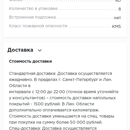
ROYCE
Фаска
4U
Количество в упаковке
8
Smartprofile
Встроенная подложка
нет
SPC
Класс пожарной опасности
КМ5
SPC Alta Step
Доставка
SPC Betta
Стоимость доставки
SPC DEW
Стандартная доставка: Доставка осуществляется
SPC Flooring
ежедневно. В пределах г. Санкт-Петербург и Лен.
Области в
SPC Ideal Flooring
интервале с 12:00 до 22:00 (точное время уточняйте
у консультантов) – стоимость доставки напольных
покрытий - 1500 рублей. В Лен. Области
SPC Kronostep
дополнительно оплачивается километраж.
Стоимость доставки уменьшается на спец. товары
SPC Promo
при покупке на сумму более 50 000 рублей.
Спец-доставка: Доставка осуществляется