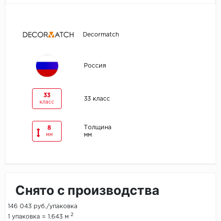
Egger
Decormatch
Ensten
Fargo
Россия
Fast Floor
33
33 класс
класс
FineFlex
Толщина
8
FineFloor
мм
мм
Floor Click
Forbo
Снято с производства
Forbo Allura Click
146 043 руб./упаковка
2
1 упаковка = 1.643 м
HC luxury flooring