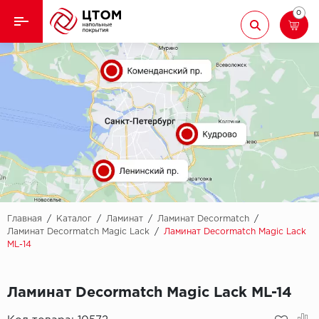
0
Назад
Назад
Кварцвиниловая плитка
Aberhof
Ламинат
Adelar
Ковролин
Alfa
Линолеум
AllureFloor
Паркет
Alpine floor
Главная
/
Каталог
/
Ламинат
/
Ламинат Decormatch
/
Ламинат Decormatch Magic Lack
/
Ламинат Decormatch Magic Lack
ML-14
Паркетная доска
Aquamax
Плинтус
Arbiton
Ламинат Decormatch Magic Lack ML-14
Подложка
Berry Alloc