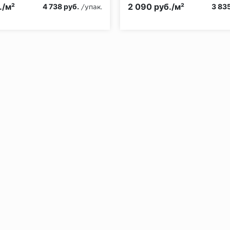
Класс пожарной опасности:
./м²
2 090 руб./м²
4 738 руб.
3 835
/упак.
без нагрузки в теч