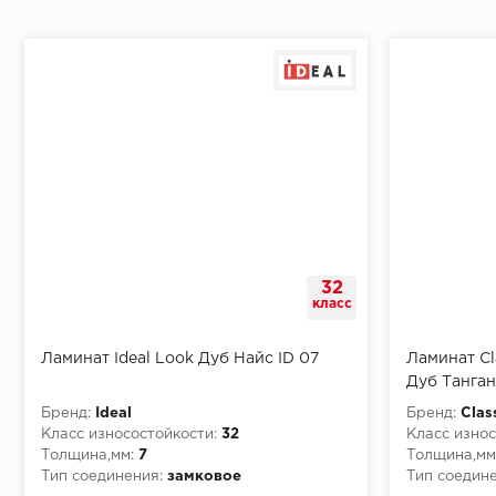
Монтаж последней пластины первого ряда:
Начало второго (и последующих) ряда:
Место доставки
32
Правила
класс
Монтаж последнего ряда:
Ламинат Ideal Look Дуб Найс ID 07
Ламинат Cl
Дуб Танга
Бренд:
Ideal
Бренд:
Clas
Класс износостойкости:
32
Класс износ
Толщина,мм:
7
Толщина,мм
Условия доставки
Тип соединения:
замковое
Тип соедине