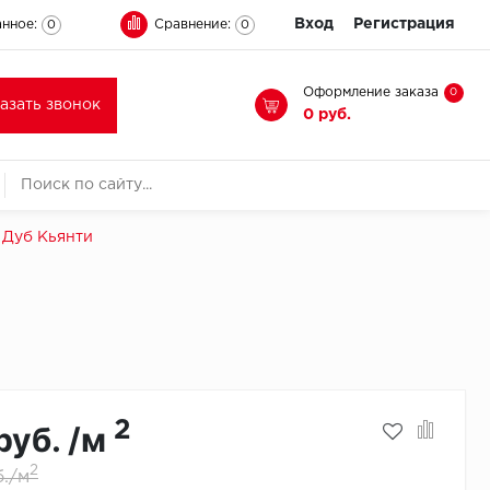
Вход
Регистрация
нное:
Сравнение:
0
0
Оформление заказа
0
казать звонок
0 руб.
Дуб Кьянти
2
руб. /м
2
б./м