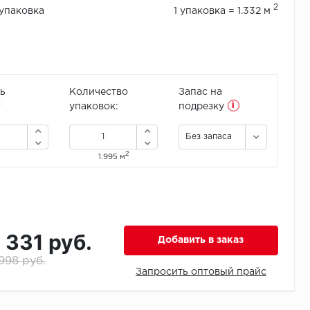
2
/упаковка
1 упаковка = 1.332 м
ь
Количество
Запас на
i
2
упаковок:
подрезку
Без запаса
2
1.995 м
1 331 руб.
Добавить в заказ
 998 руб.
Запросить оптовый прайс