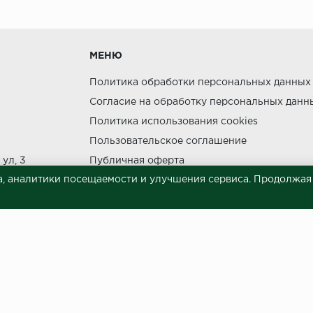
утки.
МЕНЮ
Политика обработки персональных данных
Согласие на обработку персональных данн
Политика использования cookies
ния прямых солнечных лучей.
Пользовательское соглашение
НЕ МОЖЕТ
ул, 3
Публичная оферта
, аналитики посещаемости и улучшения сервиса. Продолжая п
Сведения о продавце (реквизиты)
 материалов © 2023.
й характер и ни при каких условиях не является публичной офертой, опреде