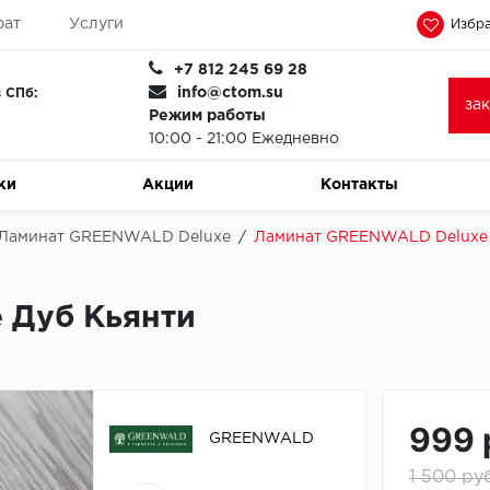
рат
Услуги
Избра
+7 812 245 69 28
info@ctom.su
 СПб:
за
Режим работы
10:00 - 21:00 Ежедневно
ки
Акции
Контакты
Ламинат GREENWALD Deluxe
/
Ламинат GREENWALD Deluxe 
 Дуб Кьянти
999 
GREENWALD
1 500 ру