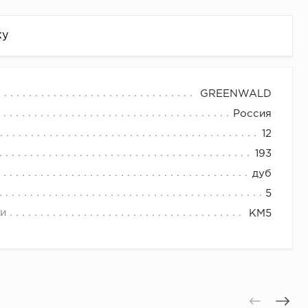
жу
GREENWALD
Россия
12
193
дуб
5
и
КМ5