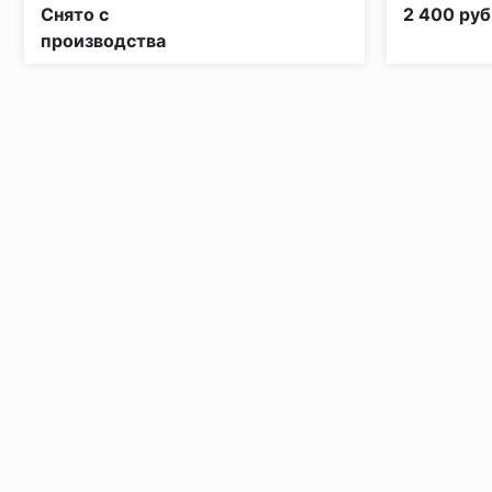
Класс пожарной опасности:
КМ3
Снято с
2 400 руб
производства
Установка под дверными коробками:
Заключительные работы по установке: