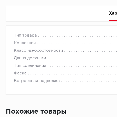
Хар
Стоимость доставки
Тип товара
Коллекция
Класс износостойкости
Длина доски,мм
Тип соединения
Первый ряд:
Фаска
Встроенная подложка
Монтаж второй и последующих пластин:
Похожие товары
Время доставки