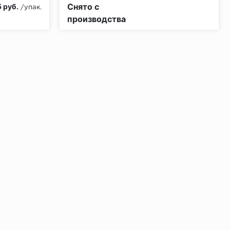
КМ3
Класс пожарной опасности:
КМ5
Снято с
 руб.
/упак.
производства
ении 48 часов