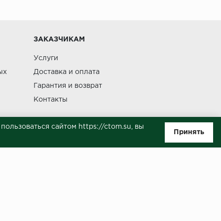
Изменение
ЗАКАЗЧИКАМ
Услуги
ых
Доставка и оплата
Гарантия и возврат
Контакты
ользоваться сайтом https://ctom.su, вы
Принять
ляемой положениями Статьи 437(п.2) ГК РФ. Несмотря на то, что были