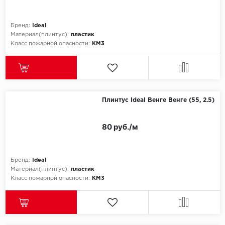
ROYCE
Smartprofile
Бренд:
Ideal
Материал(плинтус):
пластик
Класс пожарной опасности:
КМ3
SPC
SPC Alta Step
SPC Betta
Плинтус Ideal Венге Венге (55, 2.5)
SPC DEW
80 руб./м
SPC Flooring
SPC Ideal Flooring
Бренд:
Ideal
Материал(плинтус):
пластик
Класс пожарной опасности:
КМ3
SPC Kronostep
SPC Promo