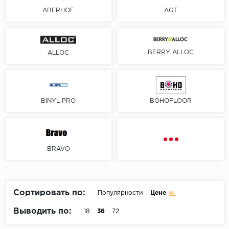
ABERHOF
AGT
Пробковое покрытие
Bohofloor
Bonkeel
BERRY ALLOC
ALLOC
Classen
CorkArt Vinyl Con
BINYL PRO
BOHOFLOOR
CronaFloor
Damy Floor
BRAVO
Decoria
Dolce Flooring SP
Сортировать по:
Популярности
Цене
ECO Parquet Alste
Выводить по:
18
36
72
EcoClick