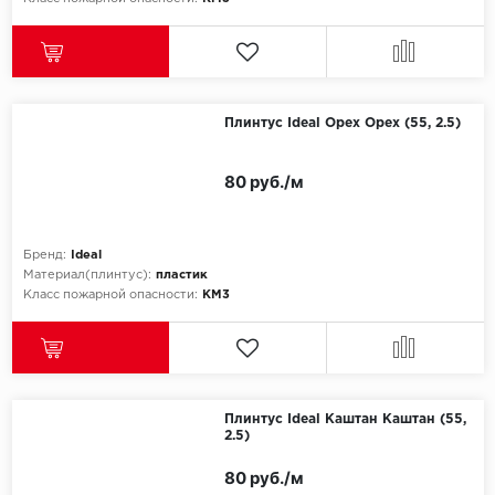
Millenium
Moduleo
Плинтус Ideal Орех Орех (55, 2.5)
Natisston
80 руб./м
Next Step
No brand
Бренд:
Ideal
Материал(плинтус):
пластик
Novafloor
Класс пожарной опасности:
КМ3
Pergo
Primavera
Плинтус Ideal Каштан Каштан (55,
2.5)
Quality Flooring
80 руб./м