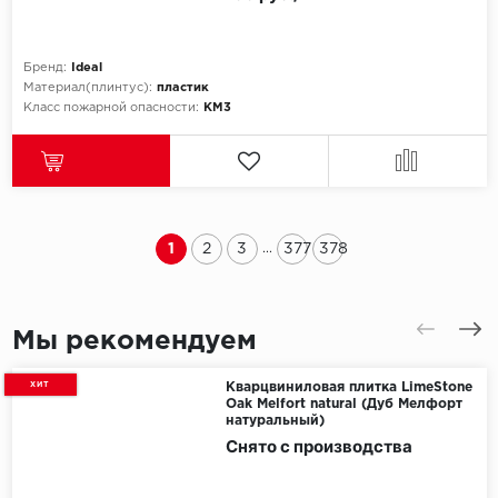
Бренд:
Ideal
Материал(плинтус):
пластик
Класс пожарной опасности:
КМ3
1
2
3
377
378
...
Мы рекомендуем
ХИТ
Кварцвиниловая плитка LimeStone
Oak Melfort natural (Дуб Мелфорт
натуральный)
Снято с производства