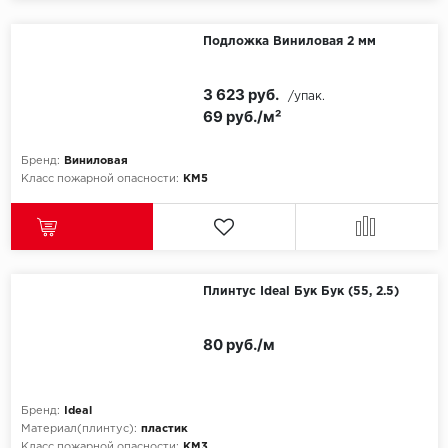
Icon Floor
Подложка Виниловая 2 мм
IVC Group
3 623 руб.
/упак.
69 руб./м²
Jinan PDM
Бренд:
Виниловая
Juteks
Класс пожарной опасности:
КМ5
KDF
Krono Xonic
Плинтус Ideal Бук Бук (55, 2.5)
LG Decotile
80 руб./м
LimeStone
Lucky Floor
Бренд:
Ideal
Материал(плинтус):
пластик
Made in Belgium
Класс пожарной опасности:
КМ3