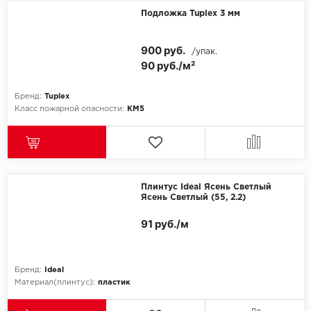
SPC Stronghold
Подложка Tuplex 3 мм
TANTO
900 руб.
/упак.
90 руб./м²
Tarkett
Tulesna
Бренд:
Tuplex
Класс пожарной опасности:
КМ5
Veon
Vinil click
Плинтус Ideal Ясень Светлый
Vinilam
Ясень Светлый (55, 2.2)
Wonderful Vinyl Fl
91 руб./м
Бренд:
Ideal
Материал(плинтус):
пластик